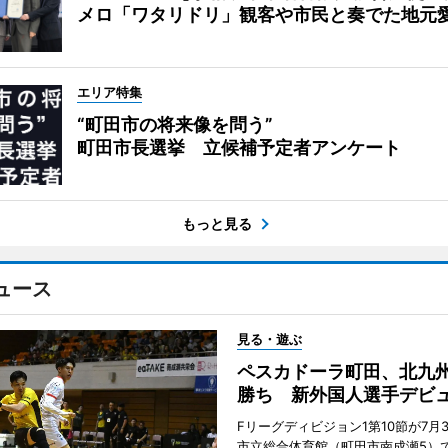
メロ「ワタリドリ」観客や市民と奏でた地元
エリア特集
“町田市の将来像を問う”
町田市長選挙 立候補予定者アンケート
もっと見る
ュース
見る・遊ぶ
ペスカドーラ町田、北九
勝ち 新外国人選手デビ
Fリーグディビジョン1第10節が7月
市立総合体育館（町田市南成瀬5）