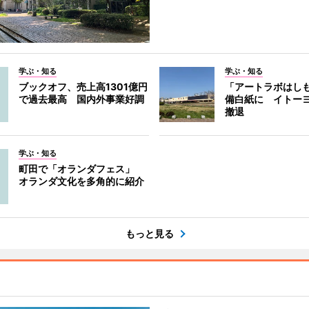
学ぶ・知る
学ぶ・知る
ブックオフ、売上高1301億円
「アートラボはし
で過去最高 国内外事業好調
備白紙に イトー
撤退
学ぶ・知る
町田で「オランダフェス」
オランダ文化を多角的に紹介
もっと見る