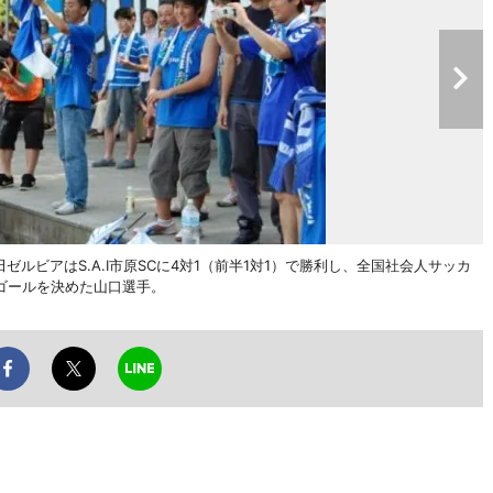
ゼルビアはS.A.I市原SCに4対1（前半1対1）で勝利し、全国社会人サッカ
ゴールを決めた山口選手。