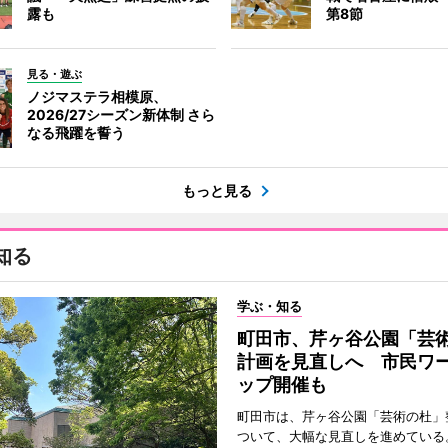
露も
第8節
見る・遊ぶ
ノジマステラ相模原、
2026/27シーズン新体制 さら
なる飛躍を誓う
もっと見る
知る
学ぶ・知る
町田市、芹ヶ谷公園「芸
計画を見直しへ 市民ワ
ップ開催も
町田市は、芹ヶ谷公園「芸術の杜」
ついて、大幅な見直しを進めている