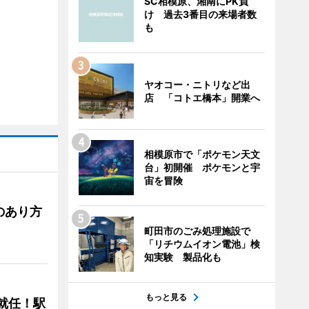
SC相模原、湘南にPK負
け 過去3番目の来場者数
も
ヤオコー・ニトリなど出
店 「コトエ橋本」開業へ
相模原市で「ポケモン天文
台」初開催 ポケモンと宇
宙を冒険
のあり方
町田市のごみ処理施設で
「リチウムイオン電池」検
知実験 製品化も
もっと見る
に就任！駅