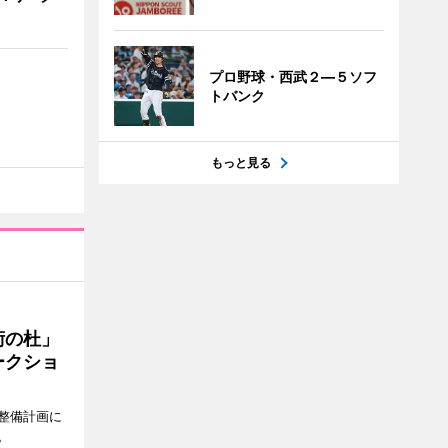
プロ野球・西武２―５ソフ
トバンク
もっと見る
術の杜」
ークショ
整備計画に
。