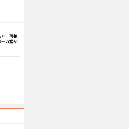
もと」再整
ヨーカ堂が