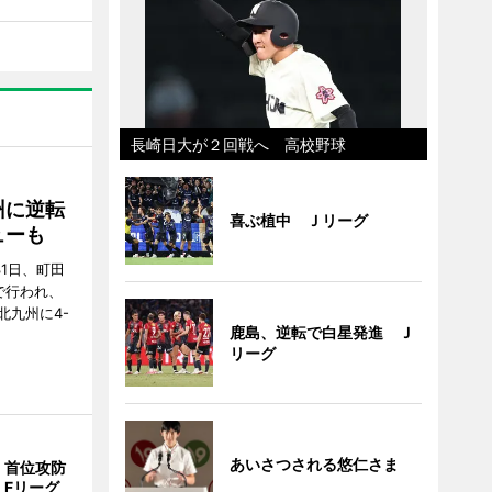
長崎日大が２回戦へ 高校野球
州に逆転
喜ぶ植中 Ｊリーグ
ューも
31日、町田
で行われ、
北九州に4-
鹿島、逆転で白星発進 Ｊ
リーグ
あいさつされる悠仁さま
、首位攻防
 Fリーグ