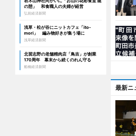
岩木山神社向かいに「お山の花彩食堂 龍
の憩」 和食職人の夫婦が経営
弘前経済新聞
浅草・松が谷にニットカフェ「ito-
mori」 編み物好きが集う場に
浅草経済新聞
北習志野の老舗精肉店「鳥吉」が創業
170周年 幕末から続くのれん守る
船橋経済新聞
最新ニ