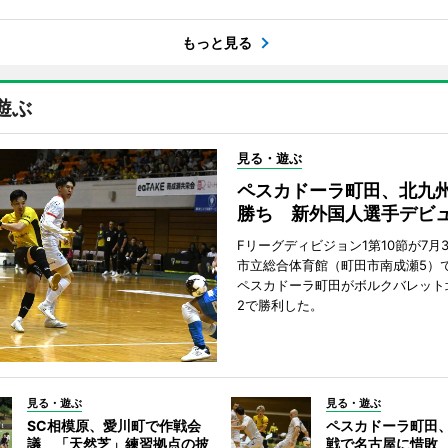
もっと見る
遊ぶ
見る・遊ぶ
ペスカドーラ町田、北九
勝ち 新外国人選手デビ
Fリーグディビジョン1第10節が7月
市立総合体育館（町田市南成瀬5）
ペスカドーラ町田がボルクバレット
2で勝利した。
見る・遊ぶ
見る・遊ぶ
SC相模原、愛川町で作戦会
ペスカドーラ町田
議 「天然芝」練習拠点の披
戦で名古屋に惜敗