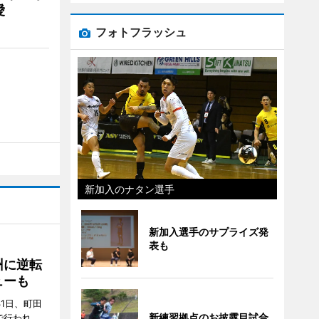
愛
フォトフラッシュ
新加入のナタン選手
新加入選手のサプライズ発
表も
州に逆転
ューも
31日、町田
新練習拠点のお披露目試合
で行われ、