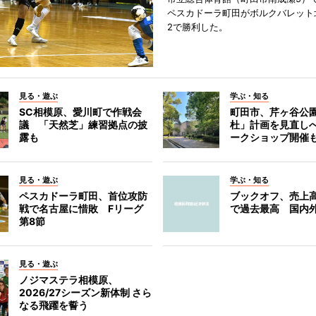
ペスカドーラ町田がボルクバレット
2で勝利した。
見る・遊ぶ
学ぶ・知る
SC相模原、愛川町で作戦会
町田市、芹ヶ谷公
議 「天然芝」練習拠点の披
杜」計画を見直し
露も
ークショップ開催
見る・遊ぶ
学ぶ・知る
ペスカドーラ町田、首位攻防
ブックオフ、売上高
戦で名古屋に惜敗 Fリーグ
で過去最高 国内
第8節
見る・遊ぶ
ノジマステラ相模原、
2026/27シーズン新体制 さら
なる飛躍を誓う