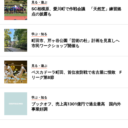
見る・遊ぶ
SC相模原、愛川町で作戦会議 「天然芝」練習拠
点の披露も
学ぶ・知る
町田市、芹ヶ谷公園「芸術の杜」計画を見直しへ
市民ワークショップ開催も
見る・遊ぶ
ペスカドーラ町田、首位攻防戦で名古屋に惜敗 F
リーグ第8節
学ぶ・知る
ブックオフ、売上高1301億円で過去最高 国内外
事業好調