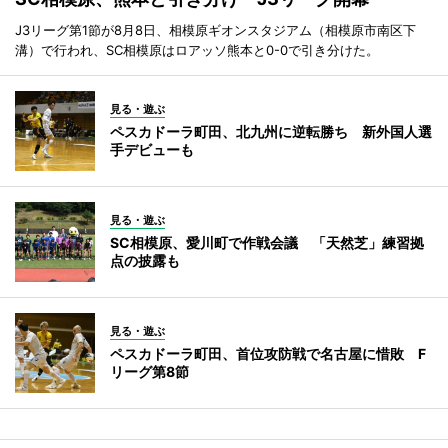
J3リーグ第1節が8月8日、相模原ギオンスタジアム（相模原市南区下
溝）で行われ、SC相模原はロアッソ熊本と0-0で引き分けた。
見る・遊ぶ
ペスカドーラ町田、北九州に逆転勝ち 新外国人選
手デビューも
見る・遊ぶ
SC相模原、愛川町で作戦会議 「天然芝」練習拠
点の披露も
見る・遊ぶ
ペスカドーラ町田、首位攻防戦で名古屋に惜敗 F
リーグ第8節