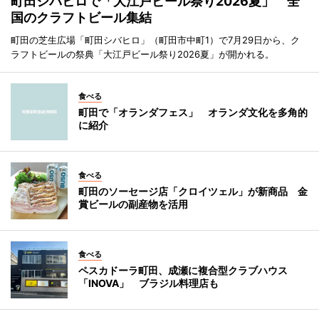
町田シバヒロで「大江戸ビール祭り2026夏」 全
国のクラフトビール集結
町田の芝生広場「町田シバヒロ」（町田市中町1）で7月29日から、ク
ラフトビールの祭典「大江戸ビール祭り2026夏」が開かれる。
食べる
町田で「オランダフェス」 オランダ文化を多角的
に紹介
食べる
町田のソーセージ店「クロイツェル」が新商品 金
賞ビールの副産物を活用
食べる
ペスカドーラ町田、成瀬に複合型クラブハウス
「INOVA」 ブラジル料理店も