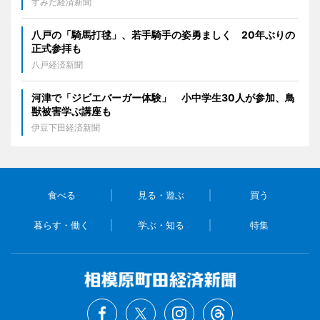
すみだ経済新聞
八戸の「騎馬打毬」、若手騎手の姿勇ましく 20年ぶりの
正式参拝も
八戸経済新聞
河津で「ジビエバーガー体験」 小中学生30人が参加、鳥
獣被害学ぶ講座も
伊豆下田経済新聞
食べる
見る・遊ぶ
買う
暮らす・働く
学ぶ・知る
特集