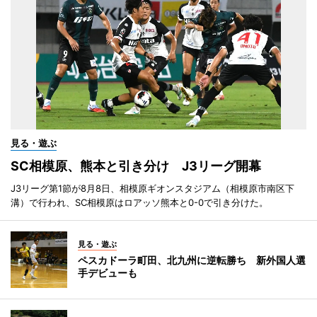
見る・遊ぶ
SC相模原、熊本と引き分け J3リーグ開幕
J3リーグ第1節が8月8日、相模原ギオンスタジアム（相模原市南区下
溝）で行われ、SC相模原はロアッソ熊本と0-0で引き分けた。
見る・遊ぶ
ペスカドーラ町田、北九州に逆転勝ち 新外国人選
手デビューも