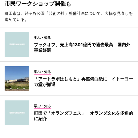
市民ワークショップ開催も
町田市は、芹ヶ谷公園「芸術の杜」整備計画について、大幅な見直しを
進めている。
学ぶ・知る
ブックオフ、売上高1301億円で過去最高 国内外
事業好調
学ぶ・知る
「アートラボはしもと」再整備白紙に イトーヨー
カ堂が撤退
学ぶ・知る
町田で「オランダフェス」 オランダ文化を多角的
に紹介