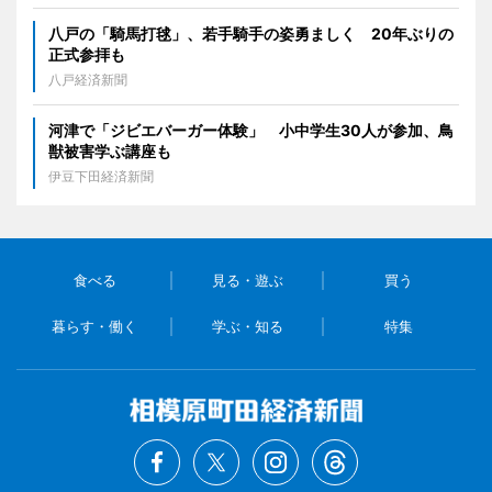
八戸の「騎馬打毬」、若手騎手の姿勇ましく 20年ぶりの
正式参拝も
八戸経済新聞
河津で「ジビエバーガー体験」 小中学生30人が参加、鳥
獣被害学ぶ講座も
伊豆下田経済新聞
食べる
見る・遊ぶ
買う
暮らす・働く
学ぶ・知る
特集