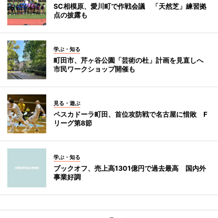
SC相模原、愛川町で作戦会議 「天然芝」練習拠
点の披露も
学ぶ・知る
町田市、芹ヶ谷公園「芸術の杜」計画を見直しへ
市民ワークショップ開催も
見る・遊ぶ
ペスカドーラ町田、首位攻防戦で名古屋に惜敗 F
リーグ第8節
学ぶ・知る
ブックオフ、売上高1301億円で過去最高 国内外
事業好調