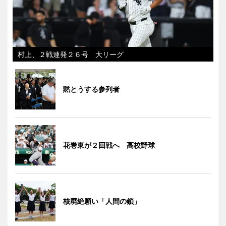
村上、２戦連発２６号 大リーグ
黙とうする参列者
花巻東が２回戦へ 高校野球
核廃絶願い「人間の鎖」