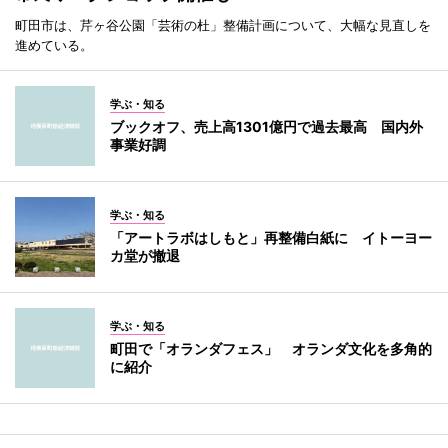
町田市は、芹ヶ谷公園「芸術の杜」整備計画について、大幅な見直しを
進めている。
学ぶ・知る
ブックオフ、売上高1301億円で過去最高 国内外
事業好調
学ぶ・知る
「アートラボはしもと」再整備白紙に イトーヨー
カ堂が撤退
学ぶ・知る
町田で「オランダフェス」 オランダ文化を多角的
に紹介