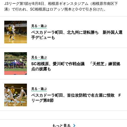
J3リーグ第1節が8月8日、相模原ギオンスタジアム（相模原市南区下
溝）で行われ、SC相模原はロアッソ熊本と0-0で引き分けた。
見る・遊ぶ
ペスカドーラ町田、北九州に逆転勝ち 新外国人選
手デビューも
見る・遊ぶ
SC相模原、愛川町で作戦会議 「天然芝」練習拠
点の披露も
見る・遊ぶ
ペスカドーラ町田、首位攻防戦で名古屋に惜敗 F
リーグ第8節
もっと見る