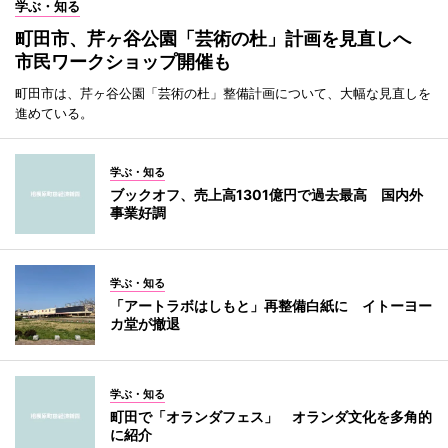
学ぶ・知る
町田市、芹ヶ谷公園「芸術の杜」計画を見直しへ
市民ワークショップ開催も
町田市は、芹ヶ谷公園「芸術の杜」整備計画について、大幅な見直しを
進めている。
学ぶ・知る
ブックオフ、売上高1301億円で過去最高 国内外
事業好調
学ぶ・知る
「アートラボはしもと」再整備白紙に イトーヨー
カ堂が撤退
学ぶ・知る
町田で「オランダフェス」 オランダ文化を多角的
に紹介