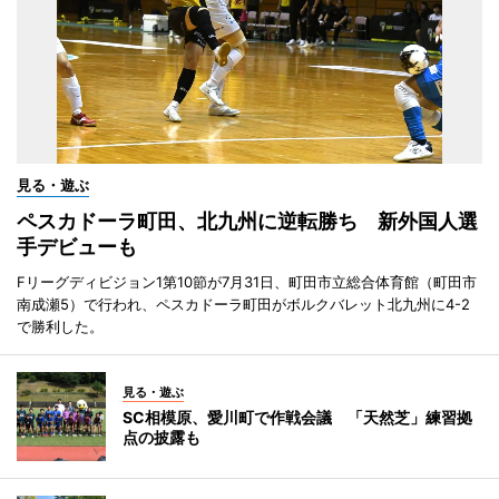
見る・遊ぶ
ペスカドーラ町田、北九州に逆転勝ち 新外国人選
手デビューも
Fリーグディビジョン1第10節が7月31日、町田市立総合体育館（町田市
南成瀬5）で行われ、ペスカドーラ町田がボルクバレット北九州に4-2
で勝利した。
見る・遊ぶ
SC相模原、愛川町で作戦会議 「天然芝」練習拠
点の披露も