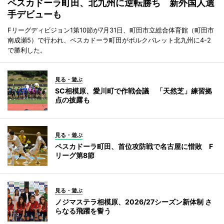
ペスカドーラ町田、北九州に逆転勝ち 新外国人選
手デビューも
Fリーグディビジョン1第10節が7月31日、町田市立総合体育館（町田市
南成瀬5）で行われ、ペスカドーラ町田がボルクバレット北九州に4-2
で勝利した。
見る・遊ぶ
SC相模原、愛川町で作戦会議 「天然芝」練習拠
点の披露も
見る・遊ぶ
ペスカドーラ町田、首位攻防戦で名古屋に惜敗 F
リーグ第8節
見る・遊ぶ
ノジマステラ相模原、2026/27シーズン新体制 さ
らなる飛躍を誓う