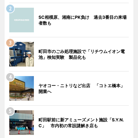
SC相模原、湘南にPK負け 過去3番目の来場
者数も
町田市のごみ処理施設で「リチウムイオン電
池」検知実験 製品化も
ヤオコー・ニトリなど出店 「コトエ橋本」
開業へ
町田駅前に新アミューズメント施設「S.Y.N.
C」 市内初の常設謎解き店も