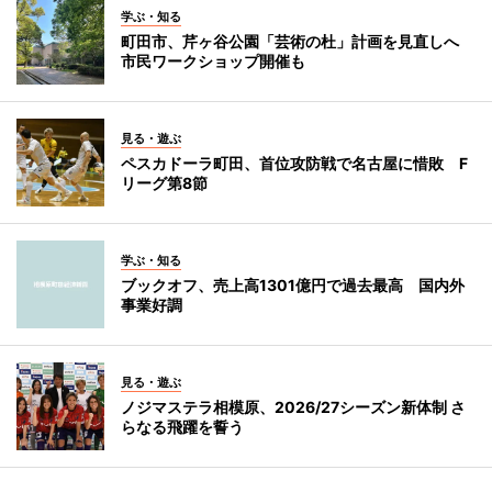
学ぶ・知る
町田市、芹ヶ谷公園「芸術の杜」計画を見直しへ
市民ワークショップ開催も
見る・遊ぶ
ペスカドーラ町田、首位攻防戦で名古屋に惜敗 F
リーグ第8節
学ぶ・知る
ブックオフ、売上高1301億円で過去最高 国内外
事業好調
見る・遊ぶ
ノジマステラ相模原、2026/27シーズン新体制 さ
らなる飛躍を誓う