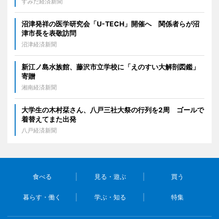
すみだ経済新聞
沼津発祥の医学研究会「U-TECH」開催へ 関係者らが沼
津市長を表敬訪問
沼津経済新聞
新江ノ島水族館、藤沢市立学校に「えのすい大解剖図鑑」
寄贈
湘南経済新聞
大学生の木村栞さん、八戸三社大祭の行列を2周 ゴールで
着替えてまた出発
八戸経済新聞
食べる
見る・遊ぶ
買う
暮らす・働く
学ぶ・知る
特集