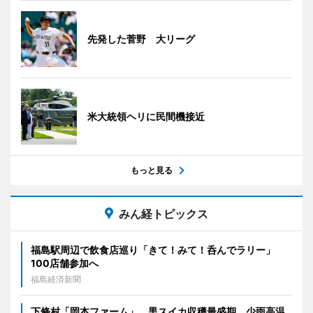
先発した菅野 大リーグ
米大統領ヘリに民間機接近
もっと見る
みん経トピックス
福島駅周辺で飲食店巡り「きて！みて！呑んでラリー」
100店舗参加へ
福島経済新聞
下條村「岡本ファーム」、黒スイカ収穫最盛期 少雨高温