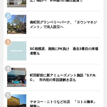
止」検討へ 816億円の歳出超過で
南町田グランベリーパーク、「タウンマネジ
メント」で法人設立へ
SC相模原、湘南にPK負け 過去3番目の来場
者数も
町田駅前に新アミューズメント施設「S.Y.N.
C」 市内初の常設謎解き店も
ヤオコー・ニトリなど出店 「コトエ橋本」
開業へ