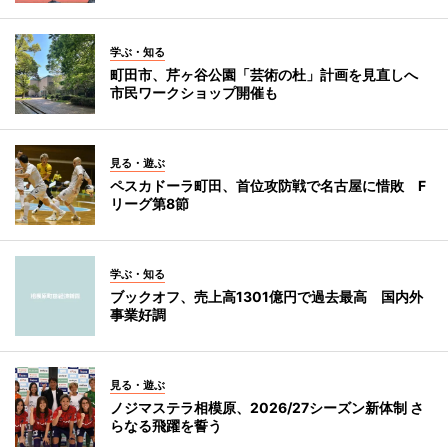
学ぶ・知る
町田市、芹ヶ谷公園「芸術の杜」計画を見直しへ
市民ワークショップ開催も
見る・遊ぶ
ペスカドーラ町田、首位攻防戦で名古屋に惜敗 F
リーグ第8節
学ぶ・知る
ブックオフ、売上高1301億円で過去最高 国内外
事業好調
見る・遊ぶ
ノジマステラ相模原、2026/27シーズン新体制 さ
らなる飛躍を誓う