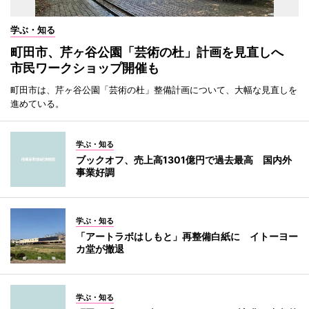
学ぶ・知る
町田市、芹ヶ谷公園「芸術の杜」計画を見直しへ
市民ワークショップ開催も
町田市は、芹ヶ谷公園「芸術の杜」整備計画について、大幅な見直しを
進めている。
学ぶ・知る
ブックオフ、売上高1301億円で過去最高 国内外
事業好調
学ぶ・知る
「アートラボはしもと」再整備白紙に イトーヨー
カ堂が撤退
学ぶ・知る