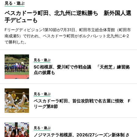
見る・遊ぶ
ペスカドーラ町田、北九州に逆転勝ち 新外国人選
手デビューも
Fリーグディビジョン1第10節が7月31日、町田市立総合体育館（町田市
南成瀬5）で行われ、ペスカドーラ町田がボルクバレット北九州に4-2
で勝利した。
見る・遊ぶ
SC相模原、愛川町で作戦会議 「天然芝」練習拠
点の披露も
見る・遊ぶ
ペスカドーラ町田、首位攻防戦で名古屋に惜敗 F
リーグ第8節
見る・遊ぶ
ノジマステラ相模原、2026/27シーズン新体制 さ