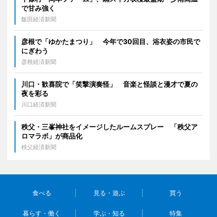
で甘み強く
飯田経済新聞
彦根で「ゆかたまつり」 今年で30回目、浴衣姿の市民で
にぎわう
彦根経済新聞
川口・歓喜院で「笑撃演奏怪」 音楽と怪談と漫才で夏の
夜を彩る
川口経済新聞
秩父・三峯神社をイメージしたルームスプレー 「秩父ア
ロマラボ」が商品化
秩父経済新聞
食べる
見る・遊ぶ
買う
暮らす・働く
学ぶ・知る
特集