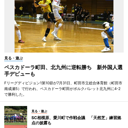
見る・遊ぶ
ペスカドーラ町田、北九州に逆転勝ち 新外国人選
手デビューも
Fリーグディビジョン1第10節が7月31日、町田市立総合体育館（町田市
南成瀬5）で行われ、ペスカドーラ町田がボルクバレット北九州に4-2
で勝利した。
見る・遊ぶ
SC相模原、愛川町で作戦会議 「天然芝」練習拠
点の披露も