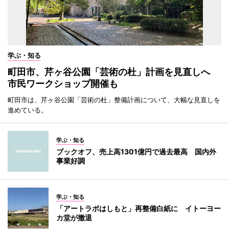
学ぶ・知る
町田市、芹ヶ谷公園「芸術の杜」計画を見直しへ
市民ワークショップ開催も
町田市は、芹ヶ谷公園「芸術の杜」整備計画について、大幅な見直しを
進めている。
学ぶ・知る
ブックオフ、売上高1301億円で過去最高 国内外
事業好調
学ぶ・知る
「アートラボはしもと」再整備白紙に イトーヨー
カ堂が撤退