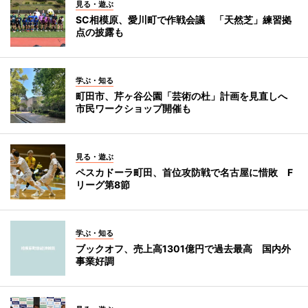
見る・遊ぶ
SC相模原、愛川町で作戦会議 「天然芝」練習拠
点の披露も
学ぶ・知る
町田市、芹ヶ谷公園「芸術の杜」計画を見直しへ
市民ワークショップ開催も
見る・遊ぶ
ペスカドーラ町田、首位攻防戦で名古屋に惜敗 F
リーグ第8節
学ぶ・知る
ブックオフ、売上高1301億円で過去最高 国内外
事業好調