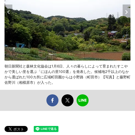
朝日新聞社と森林文化協会は1月6日、人々の暮らしによって育まれたすこや
かで美しい里を選ぶ「にほんの里100選」を発表した。候補地2千以上のなか
から選ばれた100カ所に広域町田圏からは小野路（町田市）【写真】と藤野町
佐野川（相模原市）が入った。