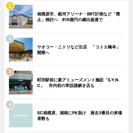
相模原市、銀河アリーナ・BRT計画など「廃
止」検討へ 816億円の歳出超過で
ヤオコー・ニトリなど出店 「コトエ橋本」
開業へ
町田駅前に新アミューズメント施設「S.Y.N.
C」 市内初の常設謎解き店も
SC相模原、湘南にPK負け 過去3番目の来場
者数も