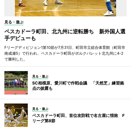
見る・遊ぶ
ペスカドーラ町田、北九州に逆転勝ち 新外国人選
手デビューも
Fリーグディビジョン1第10節が7月31日、町田市立総合体育館（町田市
南成瀬5）で行われ、ペスカドーラ町田がボルクバレット北九州に4-2
で勝利した。
見る・遊ぶ
SC相模原、愛川町で作戦会議 「天然芝」練習拠
点の披露も
見る・遊ぶ
ペスカドーラ町田、首位攻防戦で名古屋に惜敗 F
リーグ第8節