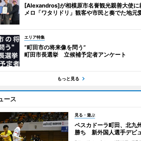
[Alexandros]が相模原市名誉観光親善大使
メロ「ワタリドリ」観客や市民と奏でた地元
エリア特集
“町田市の将来像を問う”
町田市長選挙 立候補予定者アンケート
もっと見る
ュース
見る・遊ぶ
ペスカドーラ町田、北九
勝ち 新外国人選手デビ