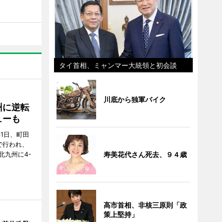
タイ首相、ミャンマー大統領と初会談
川底から独軍バイク
州に逆転
ューも
31日、町田
で行われ、
北九州に4-
寿美花代さん死去、９４歳
高市首相、非核三原則「政
策上堅持」