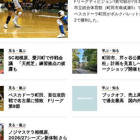
Fリーグディビジョン1第10節が7月
市立総合体育館（町田市南成瀬5）
ペスカドーラ町田がボルクバレット
2で勝利した。
見る・遊ぶ
学ぶ・知る
SC相模原、愛川町で作戦会
町田市、芹ヶ谷公
議 「天然芝」練習拠点の披
杜」計画を見直し
露も
ークショップ開催
見る・遊ぶ
学ぶ・知る
ペスカドーラ町田、首位攻防
ブックオフ、売上高
戦で名古屋に惜敗 Fリーグ
で過去最高 国内
第8節
見る・遊ぶ
ノジマステラ相模原、
2026/27シーズン新体制 さら