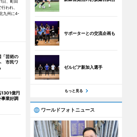
31日、町田
で行われ、
北九州に4-
サポーターとの交流企画も
園「芸術の
へ 市民ワ
ゼルビア新加入選手
も
もっと見る
1301億円
外事業好調
ワールドフォトニュース