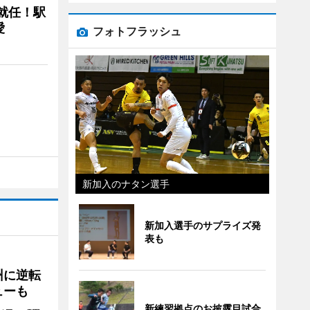
に就任！駅
愛
フォトフラッシュ
新加入のナタン選手
新加入選手のサプライズ発
表も
州に逆転
ューも
新練習拠点のお披露目試合