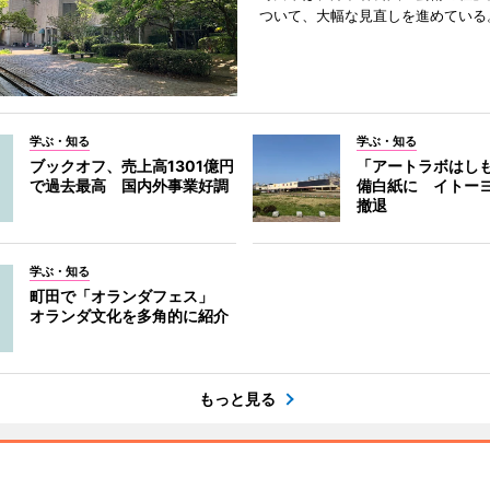
ついて、大幅な見直しを進めている
学ぶ・知る
学ぶ・知る
ブックオフ、売上高1301億円
「アートラボはし
で過去最高 国内外事業好調
備白紙に イトー
撤退
学ぶ・知る
町田で「オランダフェス」
オランダ文化を多角的に紹介
もっと見る