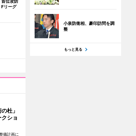
、首位攻防
 Fリーグ
小泉防衛相、豪印訪問を調
整
もっと見る
術の杜」
ークショ
整備計画に