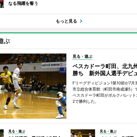
なる飛躍を誓う
もっと見る
遊ぶ
見る・遊ぶ
ペスカドーラ町田、北九
勝ち 新外国人選手デビ
Fリーグディビジョン1第10節が7月
市立総合体育館（町田市南成瀬5）
ペスカドーラ町田がボルクバレット
2で勝利した。
見る・遊ぶ
見る・遊ぶ