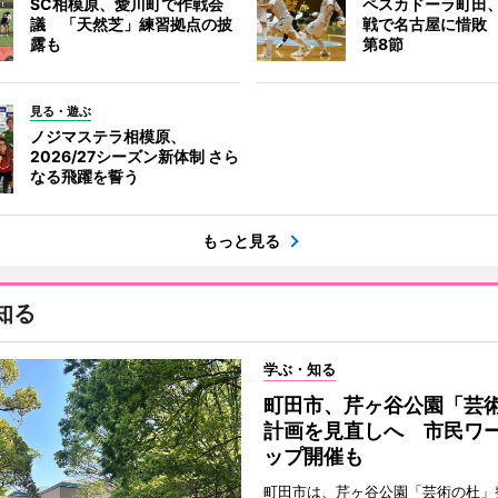
SC相模原、愛川町で作戦会
ペスカドーラ町田
議 「天然芝」練習拠点の披
戦で名古屋に惜敗
露も
第8節
見る・遊ぶ
ノジマステラ相模原、
2026/27シーズン新体制 さら
なる飛躍を誓う
もっと見る
知る
学ぶ・知る
町田市、芹ヶ谷公園「芸
計画を見直しへ 市民ワ
ップ開催も
町田市は、芹ヶ谷公園「芸術の杜」