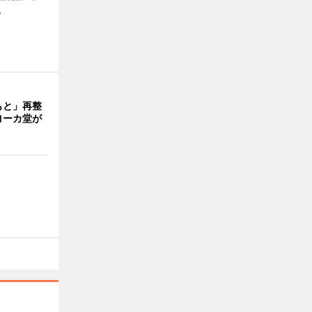
。
もと」再整
ヨーカ堂が