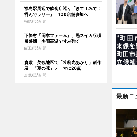
福島駅周辺で飲食店巡り「きて！みて！
呑んでラリー」 100店舗参加へ
福島経済新聞
下條村「岡本ファーム」、黒スイカ収穫
最盛期 少雨高温で甘み強く
飯田経済新聞
倉敷・美観地区で「希莉光あかり」新作
展 「夏の涼」テーマに28点
倉敷経済新聞
最新ニ