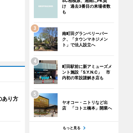
SC相模原、湘南にPK負
け 過去3番目の来場者数
も
南町田グランベリーパー
ク、「タウンマネジメン
ト」で法人設立へ
町田駅前に新アミューズメ
ント施設「S.Y.N.C」 市
内初の常設謎解き店も
のあり方
ヤオコー・ニトリなど出
店 「コトエ橋本」開業へ
もっと見る