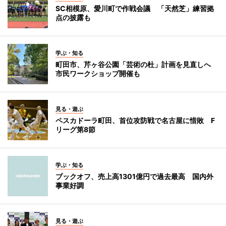
SC相模原、愛川町で作戦会議 「天然芝」練習拠
点の披露も
学ぶ・知る
町田市、芹ヶ谷公園「芸術の杜」計画を見直しへ
市民ワークショップ開催も
見る・遊ぶ
ペスカドーラ町田、首位攻防戦で名古屋に惜敗 F
リーグ第8節
学ぶ・知る
ブックオフ、売上高1301億円で過去最高 国内外
事業好調
見る・遊ぶ