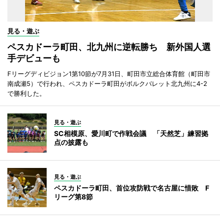
見る・遊ぶ
ペスカドーラ町田、北九州に逆転勝ち 新外国人選
手デビューも
Fリーグディビジョン1第10節が7月31日、町田市立総合体育館（町田市
南成瀬5）で行われ、ペスカドーラ町田がボルクバレット北九州に4-2
で勝利した。
見る・遊ぶ
SC相模原、愛川町で作戦会議 「天然芝」練習拠
点の披露も
見る・遊ぶ
ペスカドーラ町田、首位攻防戦で名古屋に惜敗 F
リーグ第8節