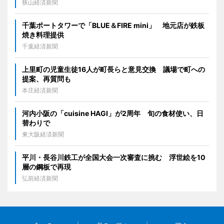
狭山経済新聞
千葉ポートタワーで「BLUE＆FIRE mini」 地元店が鉄板
焼き料理提供
千葉経済新聞
上里町の児童生徒16人が町長らと意見交換 議場で町への
提案、再質問も
本庄経済新聞
河内小阪の「cuisine HAGI」が2周年 旬の食材使い、日
替わりで
東大阪経済新聞
平川・長谷川鉄工が全国大会一次審査に挑む 浮世絵を10
層の鋼板で再現
弘前経済新聞