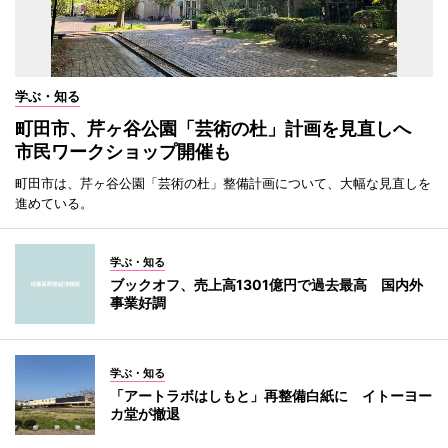
学ぶ・知る
町田市、芹ヶ谷公園「芸術の杜」計画を見直しへ
市民ワークショップ開催も
町田市は、芹ヶ谷公園「芸術の杜」整備計画について、大幅な見直しを
進めている。
学ぶ・知る
ブックオフ、売上高1301億円で過去最高 国内外
事業好調
学ぶ・知る
「アートラボはしもと」再整備白紙に イトーヨー
カ堂が撤退