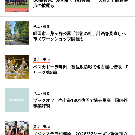
点の披露も
学ぶ・知る
町田市、芹ヶ谷公園「芸術の杜」計画を見直しへ
市民ワークショップ開催も
見る・遊ぶ
ペスカドーラ町田、首位攻防戦で名古屋に惜敗 F
リーグ第8節
学ぶ・知る
ブックオフ、売上高1301億円で過去最高 国内外
事業好調
見る・遊ぶ
ノジマステラ相模原、2026/27シーズン新体制 さ