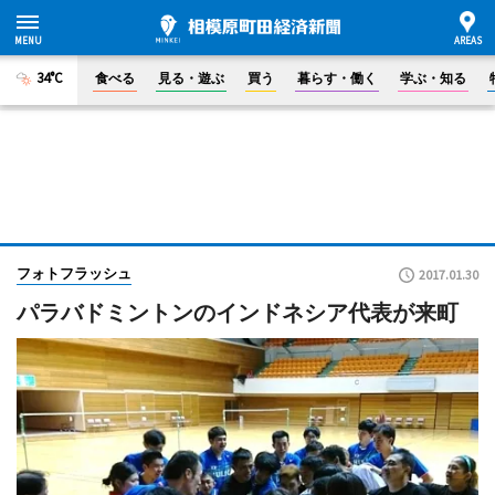
34°C
食べる
見る・遊ぶ
買う
暮らす・働く
学ぶ・知る
フォトフラッシュ
2017.01.30
パラバドミントンのインドネシア代表が来町