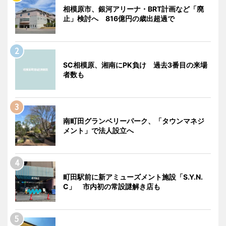
相模原市、銀河アリーナ・BRT計画など「廃
止」検討へ 816億円の歳出超過で
SC相模原、湘南にPK負け 過去3番目の来場
者数も
南町田グランベリーパーク、「タウンマネジ
メント」で法人設立へ
町田駅前に新アミューズメント施設「S.Y.N.
C」 市内初の常設謎解き店も