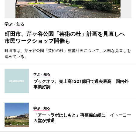
学ぶ・知る
町田市、芹ヶ谷公園「芸術の杜」計画を見直しへ
市民ワークショップ開催も
町田市は、芹ヶ谷公園「芸術の杜」整備計画について、大幅な見直しを
進めている。
学ぶ・知る
ブックオフ、売上高1301億円で過去最高 国内外
事業好調
学ぶ・知る
「アートラボはしもと」再整備白紙に イトーヨー
カ堂が撤退