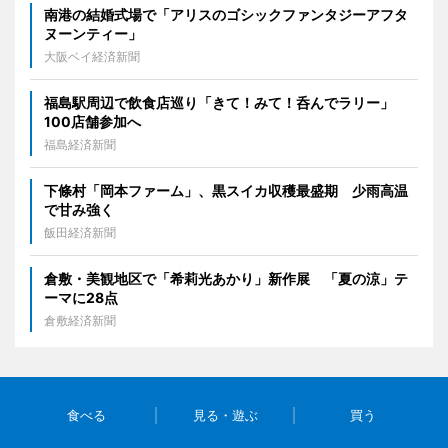
南港の結婚式場で「アリスのゴシックファンタジーアフタ
ヌーンティー」
大阪ベイ経済新聞
福島駅周辺で飲食店巡り「きて！みて！呑んでラリー」
100店舗参加へ
福島経済新聞
下條村「岡本ファーム」、黒スイカ収穫最盛期 少雨高温
で甘み強く
飯田経済新聞
倉敷・美観地区で「希莉光あかり」新作展 「夏の涼」テ
ーマに28点
倉敷経済新聞
食べる
見る・遊ぶ
買う