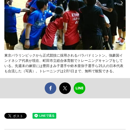
東京パラリンピックから正式競技に採用されるパラバドミントン。強豪国イ
ンドネシア代表が現在、町田市立総合体育館でトレーニングキャンプをして
いる。先週末の練習には豊田まみ子選手や鈴木亜弥子選手ら25人の日本代表
も合流した（写真）。トレーニングは2月1日まで、無料で観覧できる。