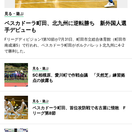
見る・遊ぶ
ペスカドーラ町田、北九州に逆転勝ち 新外国人選
手デビューも
Fリーグディビジョン1第10節が7月31日、町田市立総合体育館（町田市
南成瀬5）で行われ、ペスカドーラ町田がボルクバレット北九州に4-2
で勝利した。
見る・遊ぶ
SC相模原、愛川町で作戦会議 「天然芝」練習拠
点の披露も
見る・遊ぶ
ペスカドーラ町田、首位攻防戦で名古屋に惜敗 F
リーグ第8節