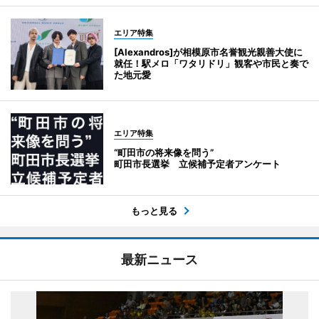
エリア特集
[Alexandros]が相模原市名誉観光親善大使に
就任！駅メロ「ワタリドリ」観客や市民と奏で
た地元愛
エリア特集
“町田市の将来像を問う”
町田市長選挙 立候補予定者アンケート
もっと見る
最新ニュース