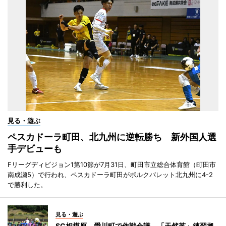
見る・遊ぶ
ペスカドーラ町田、北九州に逆転勝ち 新外国人選
手デビューも
Fリーグディビジョン1第10節が7月31日、町田市立総合体育館（町田市
南成瀬5）で行われ、ペスカドーラ町田がボルクバレット北九州に4-2
で勝利した。
見る・遊ぶ
SC相模原、愛川町で作戦会議 「天然芝」練習拠