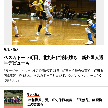
見る・遊ぶ
ペスカドーラ町田、北九州に逆転勝ち 新外国人選
手デビューも
Fリーグディビジョン1第10節が7月31日、町田市立総合体育館（町田市
南成瀬5）で行われ、ペスカドーラ町田がボルクバレット北九州に4-2
で勝利した。
見る・遊ぶ
SC相模原、愛川町で作戦会議 「天然芝」練習拠
点の披露も