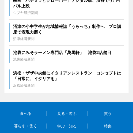
映画「ハチミツとクローバー」デジタル版、渋谷でリバイ
バル上映
シブヤ経済新聞
沼津の小中学生が地域情報誌「うらっち」制作へ プロ講
座で表現力磨く
沼津経済新聞
池袋にみそラーメン専門店「萬馬軒」 池袋2店舗目
池袋経済新聞
浜松・ザザ中央館にイタリアンレストラン コンセプトは
「日常に、イタリアを」
浜松経済新聞
食べる
見る・遊ぶ
買う
暮らす・働く
学ぶ・知る
特集