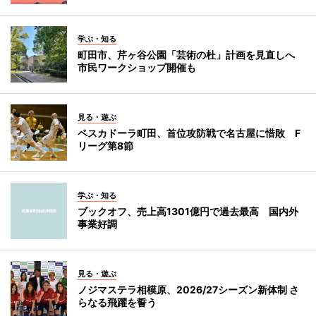
学ぶ・知る
町田市、芹ヶ谷公園「芸術の杜」計画を見直しへ
市民ワークショップ開催も
見る・遊ぶ
ペスカドーラ町田、首位攻防戦で名古屋に惜敗 F
リーグ第8節
学ぶ・知る
ブックオフ、売上高1301億円で過去最高 国内外
事業好調
見る・遊ぶ
ノジマステラ相模原、2026/27シーズン新体制 さ
らなる飛躍を誓う