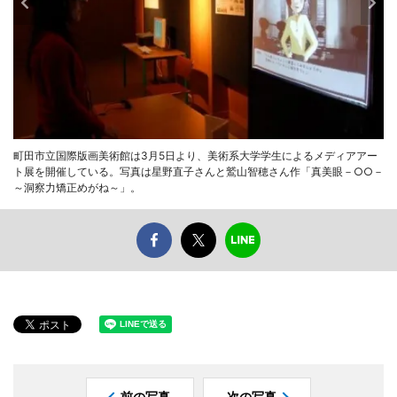
町田市立国際版画美術館は3月5日より、美術系大学学生によるメディアアー
ト展を開催している。写真は星野直子さんと鷲山智穂さん作「真美眼－○○－
～洞察力矯正めがね～」。
前の写真
次の写真