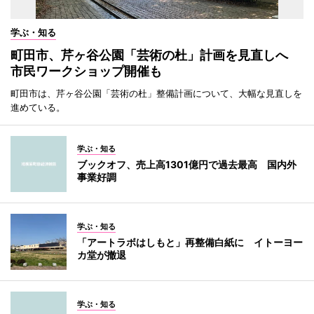
学ぶ・知る
町田市、芹ヶ谷公園「芸術の杜」計画を見直しへ
市民ワークショップ開催も
町田市は、芹ヶ谷公園「芸術の杜」整備計画について、大幅な見直しを
進めている。
学ぶ・知る
ブックオフ、売上高1301億円で過去最高 国内外
事業好調
学ぶ・知る
「アートラボはしもと」再整備白紙に イトーヨー
カ堂が撤退
学ぶ・知る