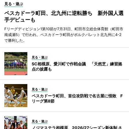
見る・遊ぶ
ペスカドーラ町田、北九州に逆転勝ち 新外国人選
手デビューも
Fリーグディビジョン1第10節が7月31日、町田市立総合体育館（町田市
南成瀬5）で行われ、ペスカドーラ町田がボルクバレット北九州に4-2
で勝利した。
見る・遊ぶ
SC相模原、愛川町で作戦会議 「天然芝」練習拠
点の披露も
見る・遊ぶ
ペスカドーラ町田、首位攻防戦で名古屋に惜敗 F
リーグ第8節
見る・遊ぶ
ノジマステラ相模原、2026/27シーズン新体制 さ