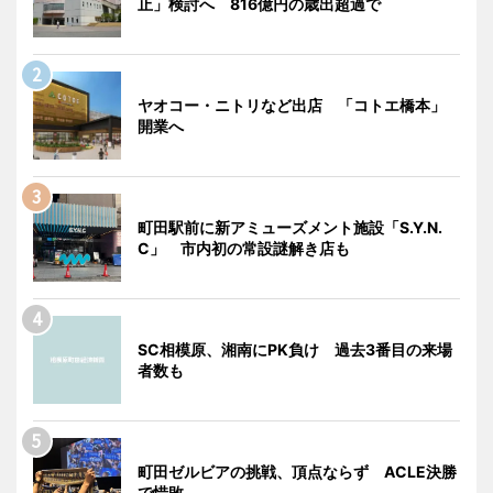
止」検討へ 816億円の歳出超過で
ヤオコー・ニトリなど出店 「コトエ橋本」
開業へ
町田駅前に新アミューズメント施設「S.Y.N.
C」 市内初の常設謎解き店も
SC相模原、湘南にPK負け 過去3番目の来場
者数も
町田ゼルビアの挑戦、頂点ならず ACLE決勝
で惜敗