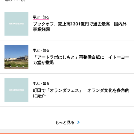
学ぶ・知る
ブックオフ、売上高1301億円で過去最高 国内外
事業好調
学ぶ・知る
「アートラボはしもと」再整備白紙に イトーヨー
カ堂が撤退
学ぶ・知る
町田で「オランダフェス」 オランダ文化を多角的
に紹介
もっと見る