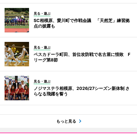
見る・遊ぶ
SC相模原、愛川町で作戦会議 「天然芝」練習拠
点の披露も
見る・遊ぶ
ペスカドーラ町田、首位攻防戦で名古屋に惜敗 F
リーグ第8節
見る・遊ぶ
ノジマステラ相模原、2026/27シーズン新体制 さ
らなる飛躍を誓う
もっと見る