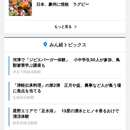
日本、豪州に惜敗 ラグビー
もっと見る
みん経トピックス
河津で「ジビエバーガー体験」 小中学生30人が参加、鳥
獣被害学ぶ講座も
伊豆下田経済新聞
「津軽伝承料理」の第2弾 正月や盆、農事など人が集う場
に焦点を当てる
弘前経済新聞
星野エリアで「足水浴」 13度の湧水とヒノキ香るおけで
清涼体験
軽井沢経済新聞