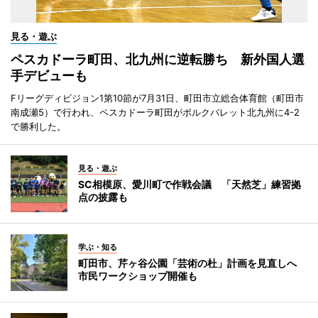
見る・遊ぶ
ペスカドーラ町田、北九州に逆転勝ち 新外国人選
手デビューも
Fリーグディビジョン1第10節が7月31日、町田市立総合体育館（町田市
南成瀬5）で行われ、ペスカドーラ町田がボルクバレット北九州に4-2
で勝利した。
見る・遊ぶ
SC相模原、愛川町で作戦会議 「天然芝」練習拠
点の披露も
学ぶ・知る
町田市、芹ヶ谷公園「芸術の杜」計画を見直しへ
市民ワークショップ開催も