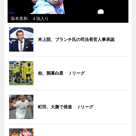
張本美和、４強入り
米上院、ブランチ氏の司法長官人事承認
柏、開幕白星 Ｊリーグ
町田、大勝で発進 Ｊリーグ