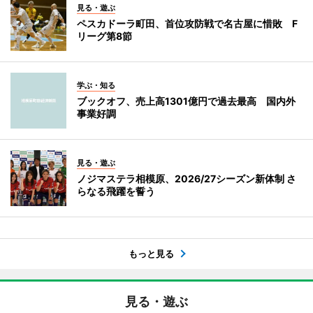
見る・遊ぶ
ペスカドーラ町田、首位攻防戦で名古屋に惜敗 F
リーグ第8節
学ぶ・知る
ブックオフ、売上高1301億円で過去最高 国内外
事業好調
見る・遊ぶ
ノジマステラ相模原、2026/27シーズン新体制 さ
らなる飛躍を誓う
もっと見る
見る・遊ぶ