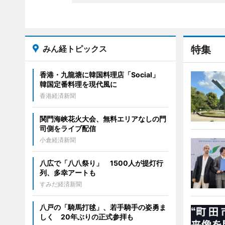
みん経トピックス
特集
香港・九龍塘に韓国料理店「Social」
韓国定番料理を現代風に
香港経済新聞
関門海峡花火大会、無料エリアなしの門
司側をライブ配信
小倉経済新聞
八広で「八八祭り」 1500人が提灯行
列、多幸アートも
すみだ経済新聞
八戸の「騎馬打毬」、若手騎手の姿勇ま
しく 20年ぶりの正式参拝も