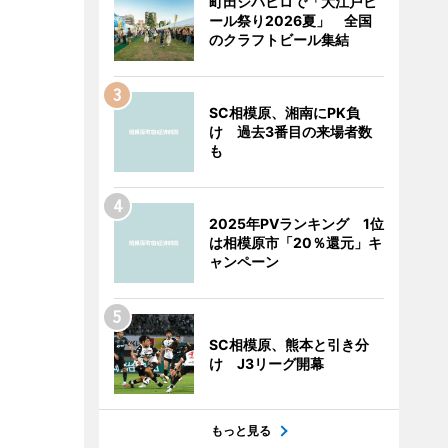
町田シバヒロで「大江戸ビ
ール祭り2026夏」 全国
のクラフトビール集結
SC相模原、湘南にPK負
け 過去3番目の来場者数
も
2025年PVランキング 1位
は相模原市「20％還元」キ
ャンペーン
SC相模原、熊本と引き分
け J3リーグ開幕
もっと見る