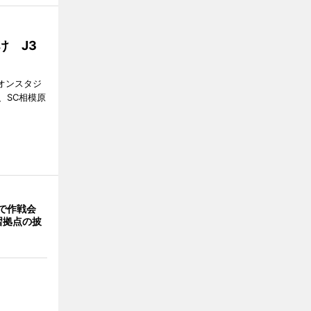
け J3
ギオンスタジ
、SC相模原
。
で作戦会
習拠点の披