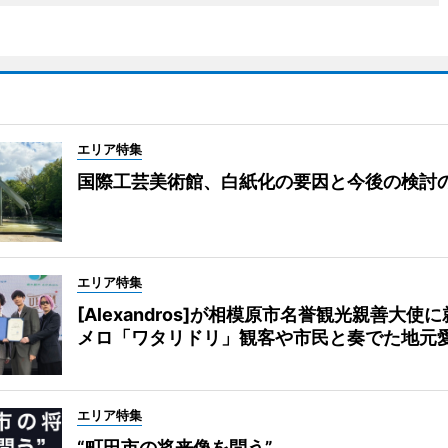
エリア特集
国際工芸美術館、白紙化の要因と今後の検討
エリア特集
[Alexandros]が相模原市名誉観光親善大使
メロ「ワタリドリ」観客や市民と奏でた地元
エリア特集
“町田市の将来像を問う”