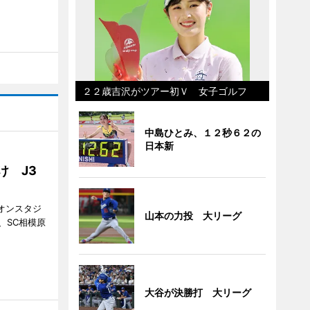
２２歳吉沢がツアー初Ｖ 女子ゴルフ
中島ひとみ、１２秒６２の
日本新
け J3
ギオンスタジ
山本の力投 大リーグ
、SC相模原
。
大谷が決勝打 大リーグ