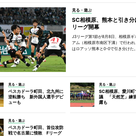
見る・遊ぶ
SC相模原、熊本と引き分
リーグ開幕
J3リーグ第1節が8月8日、相模原
アム（相模原市南区下溝）で行われ
はロアッソ熊本と0-0で引き分けた
見る・遊ぶ
見る・遊ぶ
ペスカドーラ町田、北九州に
SC相模原、愛川町
逆転勝ち 新外国人選手デビ
議 「天然芝」練
ューも
露も
見る・遊ぶ
ペスカドーラ町田、首位攻防
戦で名古屋に惜敗 Fリーグ