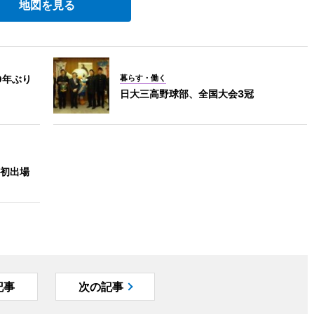
地図を見る
0年ぶり
暮らす・働く
日大三高野球部、全国大会3冠
初出場
記事
次の記事