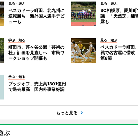
見る・遊ぶ
見る・遊ぶ
ペスカドーラ町田、北九州に
SC相模原、愛川町
逆転勝ち 新外国人選手デビ
議 「天然芝」練
ューも
露も
学ぶ・知る
見る・遊ぶ
町田市、芹ヶ谷公園「芸術の
ペスカドーラ町田
杜」計画を見直しへ 市民ワ
戦で名古屋に惜敗
ークショップ開催も
第8節
学ぶ・知る
ブックオフ、売上高1301億円
で過去最高 国内外事業好調
もっと見る
遊ぶ