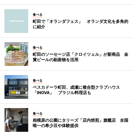
食べる
町田で「オランダフェス」 オランダ文化を多角的
に紹介
食べる
町田のソーセージ店「クロイツェル」が新商品 金
賞ビールの副産物を活用
食べる
ペスカドーラ町田、成瀬に複合型クラブハウス
「INOVA」 ブラジル料理店も
食べる
相模原の公園にタリーズ「店内焙煎」旗艦店 全国
唯一の希少豆や体験提供