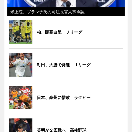
米上院、ブランチ氏の司法長官人事承認
柏、開幕白星 Ｊリーグ
町田、大勝で発進 Ｊリーグ
日本、豪州に惜敗 ラグビー
英明が２回戦へ 高校野球