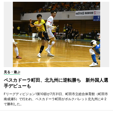
見る・遊ぶ
ペスカドーラ町田、北九州に逆転勝ち 新外国人選
手デビューも
Fリーグディビジョン1第10節が7月31日、町田市立総合体育館（町田市
南成瀬5）で行われ、ペスカドーラ町田がボルクバレット北九州に4-2
で勝利した。