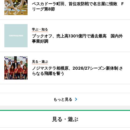
ペスカドーラ町田、首位攻防戦で名古屋に惜敗 F
リーグ第8節
学ぶ・知る
ブックオフ、売上高1301億円で過去最高 国内外
事業好調
見る・遊ぶ
ノジマステラ相模原、2026/27シーズン新体制 さ
らなる飛躍を誓う
もっと見る
見る・遊ぶ