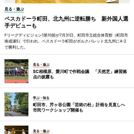
見る・遊ぶ
ペスカドーラ町田、北九州に逆転勝ち 新外国人選
手デビューも
Fリーグディビジョン1第10節が7月31日、町田市立総合体育館（町田市
南成瀬5）で行われ、ペスカドーラ町田がボルクバレット北九州に4-2
で勝利した。
見る・遊ぶ
SC相模原、愛川町で作戦会議 「天然芝」練習拠
点の披露も
学ぶ・知る
町田市、芹ヶ谷公園「芸術の杜」計画を見直しへ
市民ワークショップ開催も
見る・遊ぶ