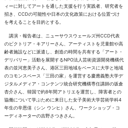
ィーに対してアートを通した支援を行う実践者、研究者を
招き、CCDの可能性や日本の文化政策における位置づけ
を考えることを目的とする。
講演・報告者は、ニューサウスウェールズ州CCD代表
のビクトリア・キアリーさん、アーティストを児童館や高
齢者施設などに派遣し、創造の時間を共有する「アート・
デリバリー」活動を展開するNPO法人芸術資源開発機構代
表の並河恵美子さん、港区三田地域をベースに大学と地域
のコモンスペース「三田の家」を運営する慶應義塾大学デ
ジタルメディア・コンテンツ統合研究機構専任講師の坂倉
杏介さん、韓国で約8年間アトリエを運営し、障害者との
協働について学ぶために来日した女子美術大学芸術学科4
年生の辛恩僖（シン ウンヒ）さん、ワークショップ・コ
ーディネーターの吉野さつきさん。