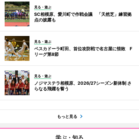
見る・遊ぶ
SC相模原、愛川町で作戦会議 「天然芝」練習拠
点の披露も
見る・遊ぶ
ペスカドーラ町田、首位攻防戦で名古屋に惜敗 F
リーグ第8節
見る・遊ぶ
ノジマステラ相模原、2026/27シーズン新体制 さ
らなる飛躍を誓う
もっと見る
学ぶ・知る