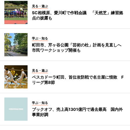
見る・遊ぶ
SC相模原、愛川町で作戦会議 「天然芝」練習拠
点の披露も
学ぶ・知る
町田市、芹ヶ谷公園「芸術の杜」計画を見直しへ
市民ワークショップ開催も
見る・遊ぶ
ペスカドーラ町田、首位攻防戦で名古屋に惜敗 F
リーグ第8節
学ぶ・知る
ブックオフ、売上高1301億円で過去最高 国内外
事業好調