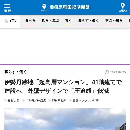
34°C
食べる
見る・遊ぶ
買う
暮らす・働く
学ぶ・知る
暮らす・働く
2022.02.25
伊勢丹跡地「超高層マンション」41階建てで
建設へ 外壁デザインで「圧迫感」低減
相模大野
伊勢丹相模原店
野村不動産
高層マンション計画