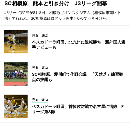
SC相模原、熊本と引き分け J3リーグ開幕
J3リーグ第1節が8月8日、相模原ギオンスタジアム（相模原市南区下
溝）で行われ、SC相模原はロアッソ熊本と0-0で引き分けた。
見る・遊ぶ
ペスカドーラ町田、北九州に逆転勝ち 新外国人選
手デビューも
見る・遊ぶ
SC相模原、愛川町で作戦会議 「天然芝」練習拠
点の披露も
見る・遊ぶ
ペスカドーラ町田、首位攻防戦で名古屋に惜敗 F
リーグ第8節