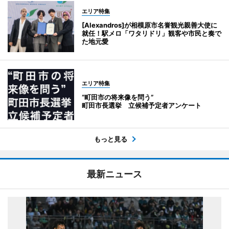
エリア特集
[Alexandros]が相模原市名誉観光親善大使に
就任！駅メロ「ワタリドリ」観客や市民と奏で
た地元愛
エリア特集
“町田市の将来像を問う”
町田市長選挙 立候補予定者アンケート
もっと見る
最新ニュース