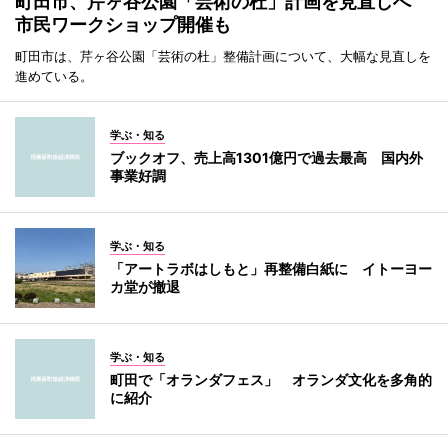
町田市、芹ヶ谷公園「芸術の杜」計画を見直しへ
市民ワークショップ開催も
町田市は、芹ヶ谷公園「芸術の杜」整備計画について、大幅な見直しを
進めている。
学ぶ・知る
ブックオフ、売上高1301億円で過去最高 国内外
事業好調
学ぶ・知る
「アートラボはしもと」再整備白紙に イトーヨー
カ堂が撤退
学ぶ・知る
町田で「オランダフェス」 オランダ文化を多角的
に紹介