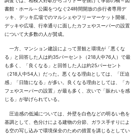
調査では、相模大野駅からコリドーを抜けて季節の橋～図
書館・ホール～公園をつなぐ24時間開放の歩行者専用デ
ッキ、デッキ広場でのマルシェやフリーマーケット開催、
デッキや広場、行幸通りに面したカフェやスーパーの設置
について大多数の人が賛成。
一方、マンション建設によって景観と環境が「悪くな
る」と回答した人は約35パーセント（218人中76人）で最
も多く、「良くなる」と回答した人は約25パーセント
（218人中54人）だった。悪くなる理由としては、「圧迫
感」「日陰になる」が多い。良くなる理由としては、「カ
フェやスーパーの設置」が最も多く、次いで「賑わいを感
じる」が挙げられている。
圧迫感の低減については、外壁を白色などの明るい色を
基調として、色分けによる建物の分節、ガラス手すりによ
る空の写し込みで環境保全のための措置を講じるとしてい