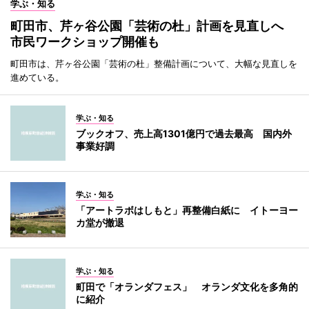
学ぶ・知る
町田市、芹ヶ谷公園「芸術の杜」計画を見直しへ
市民ワークショップ開催も
町田市は、芹ヶ谷公園「芸術の杜」整備計画について、大幅な見直しを
進めている。
学ぶ・知る
ブックオフ、売上高1301億円で過去最高 国内外
事業好調
学ぶ・知る
「アートラボはしもと」再整備白紙に イトーヨー
カ堂が撤退
学ぶ・知る
町田で「オランダフェス」 オランダ文化を多角的
に紹介