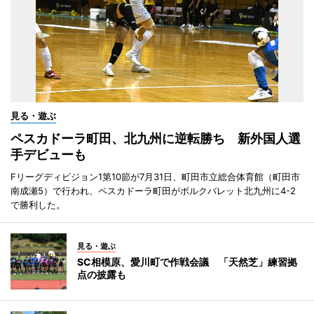
見る・遊ぶ
ペスカドーラ町田、北九州に逆転勝ち 新外国人選
手デビューも
Fリーグディビジョン1第10節が7月31日、町田市立総合体育館（町田市
南成瀬5）で行われ、ペスカドーラ町田がボルクバレット北九州に4-2
で勝利した。
見る・遊ぶ
SC相模原、愛川町で作戦会議 「天然芝」練習拠
点の披露も