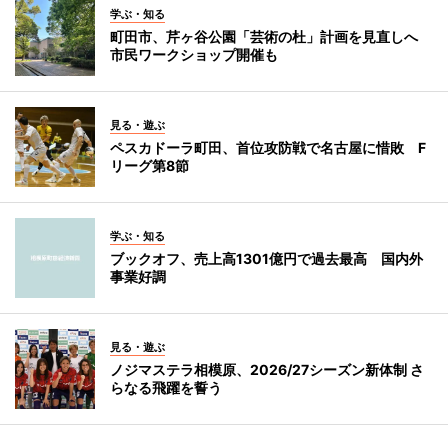
学ぶ・知る
町田市、芹ヶ谷公園「芸術の杜」計画を見直しへ
市民ワークショップ開催も
見る・遊ぶ
ペスカドーラ町田、首位攻防戦で名古屋に惜敗 F
リーグ第8節
学ぶ・知る
ブックオフ、売上高1301億円で過去最高 国内外
事業好調
見る・遊ぶ
ノジマステラ相模原、2026/27シーズン新体制 さ
らなる飛躍を誓う