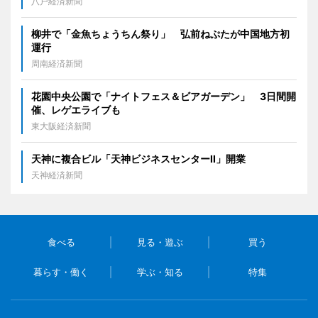
八戸経済新聞
柳井で「金魚ちょうちん祭り」 弘前ねぷたが中国地方初
運行
周南経済新聞
花園中央公園で「ナイトフェス＆ビアガーデン」 3日間開
催、レゲエライブも
東大阪経済新聞
天神に複合ビル「天神ビジネスセンターII」開業
天神経済新聞
食べる
見る・遊ぶ
買う
暮らす・働く
学ぶ・知る
特集