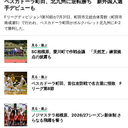
ペスカドーラ町田、北九州に逆転勝ち 新外国人選
手デビューも
Fリーグディビジョン1第10節が7月31日、町田市立総合体育館（町田市
南成瀬5）で行われ、ペスカドーラ町田がボルクバレット北九州に4-2
で勝利した。
見る・遊ぶ
SC相模原、愛川町で作戦会議 「天然芝」練習拠
点の披露も
見る・遊ぶ
ペスカドーラ町田、首位攻防戦で名古屋に惜敗 F
リーグ第8節
見る・遊ぶ
ノジマステラ相模原、2026/27シーズン新体制 さ
らなる飛躍を誓う