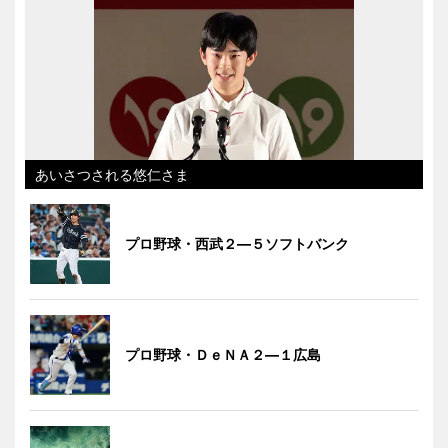
あいさつされる悠仁さま
プロ野球・西武２―５ソフトバンク
プロ野球・ＤｅＮＡ２―１広島