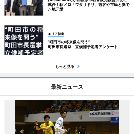
就任！駅メロ「ワタリドリ」観客や市民と奏で
た地元愛
エリア特集
“町田市の将来像を問う”
町田市長選挙 立候補予定者アンケート
もっと見る
最新ニュース