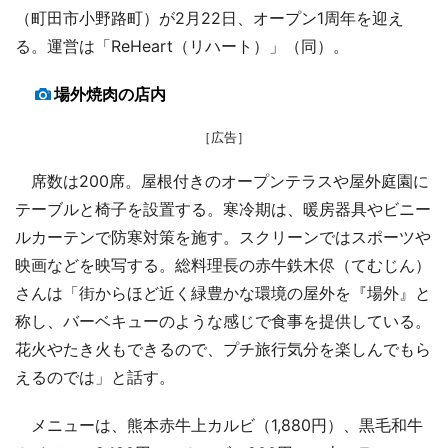
（町田市小野路町）が2月22日、オープン1周年を迎え
る。運営は「ReHeart（リハート）」（同）。
場外焼肉の店内
［広告］
席数は200席。屋根付きのオープンテラスや屋外庭園に
テーブルと椅子を設置する。寒冷期は、暖房器具やビニー
ルカーテンで防寒対策を施す。スクリーンではスポーツや
映画などを映写する。総料理長の赤牛鉄木侭（てむじん）
さんは「街からほど近く緑豊かな環境の屋外を『場外』と
称し、バーベキューのような感じで食事を提供している。
花火やたき火もできるので、プチ旅行気分を楽しんでもら
えるのでは」と話す。
メニューは、熊本赤牛上カルビ（1,880円）、黒毛和牛