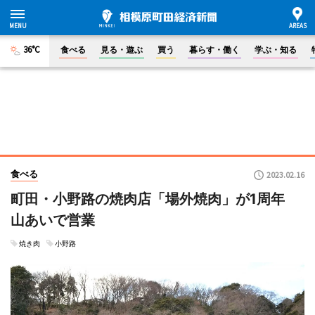
36°C
食べる
見る・遊ぶ
買う
暮らす・働く
学ぶ・知る
食べる
2023.02.16
町田・小野路の焼肉店「場外焼肉」が1周年
山あいで営業
焼き肉
小野路