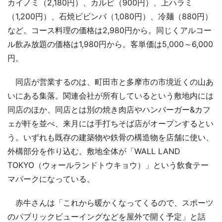
カイノミ（2,180円）、カルビ（900円）、上ハラミ
（1,200円）、石焼ビビンバ（1,080円）、冷麺（880円）
など。コース料理の価格は2,980円から。同じくアルコー
ル飲み放題の価格は1,980円から。客単価は5,000～6,000
円。
同店が営業するのは、町田市と多摩市の市境近くの山あ
いにある集落。関連会社が所有しているという敷地内には
同店のほか、同店とは別の焼き肉店やハンバーガー&カフ
ェが軒を並べ、来月には手打ちそば店がオープンするとい
う。いずれも既存の建築物や鉄骨の構造物を店舗に使い、
外構部分を作り込む。敷地全体が「WALL LAND
TOKYO（ウォールランドトウキョウ）」という飲食テー
マパークになっている。
赤牛さんは「これから暖かくなってくるので、スポーツ
のパブリックビューイングなどを屋外で開く予定」と話