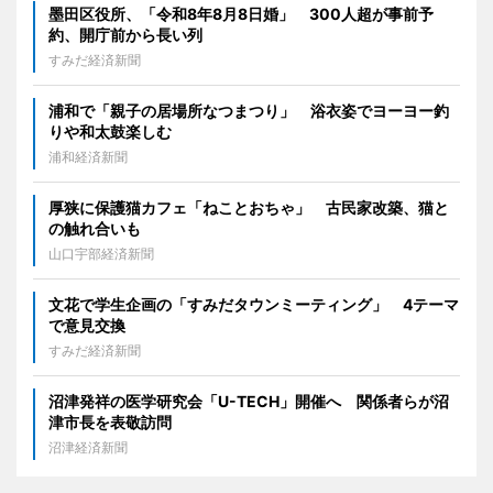
墨田区役所、「令和8年8月8日婚」 300人超が事前予
約、開庁前から長い列
すみだ経済新聞
浦和で「親子の居場所なつまつり」 浴衣姿でヨーヨー釣
りや和太鼓楽しむ
浦和経済新聞
厚狭に保護猫カフェ「ねことおちゃ」 古民家改築、猫と
の触れ合いも
山口宇部経済新聞
文花で学生企画の「すみだタウンミーティング」 4テーマ
で意見交換
すみだ経済新聞
沼津発祥の医学研究会「U-TECH」開催へ 関係者らが沼
津市長を表敬訪問
沼津経済新聞