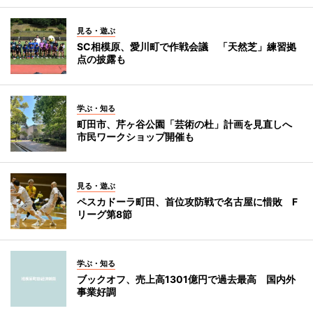
見る・遊ぶ
SC相模原、愛川町で作戦会議 「天然芝」練習拠
点の披露も
学ぶ・知る
町田市、芹ヶ谷公園「芸術の杜」計画を見直しへ
市民ワークショップ開催も
見る・遊ぶ
ペスカドーラ町田、首位攻防戦で名古屋に惜敗 F
リーグ第8節
学ぶ・知る
ブックオフ、売上高1301億円で過去最高 国内外
事業好調