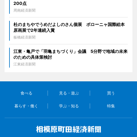
200点
周南経済新聞
杜のまちやでうめだよしのさん個展 ボローニャ国際絵本
原画展で2年連続入賞
板橋経済新聞
江東・亀戸で「羽亀まちづくり」会議 5分野で地域の未来
のための具体策検討
江東経済新聞
食べる
見る・遊ぶ
買う
暮らす・働く
学ぶ・知る
特集