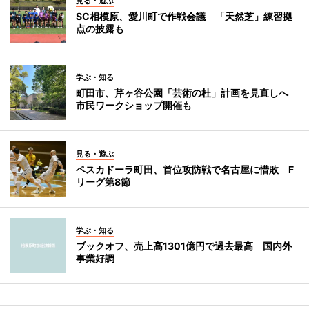
見る・遊ぶ
SC相模原、愛川町で作戦会議 「天然芝」練習拠
点の披露も
学ぶ・知る
町田市、芹ヶ谷公園「芸術の杜」計画を見直しへ
市民ワークショップ開催も
見る・遊ぶ
ペスカドーラ町田、首位攻防戦で名古屋に惜敗 F
リーグ第8節
学ぶ・知る
ブックオフ、売上高1301億円で過去最高 国内外
事業好調