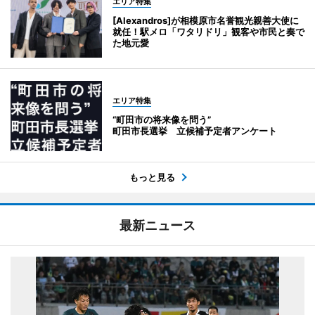
エリア特集
[Alexandros]が相模原市名誉観光親善大使に
就任！駅メロ「ワタリドリ」観客や市民と奏で
た地元愛
エリア特集
“町田市の将来像を問う”
町田市長選挙 立候補予定者アンケート
もっと見る
最新ニュース