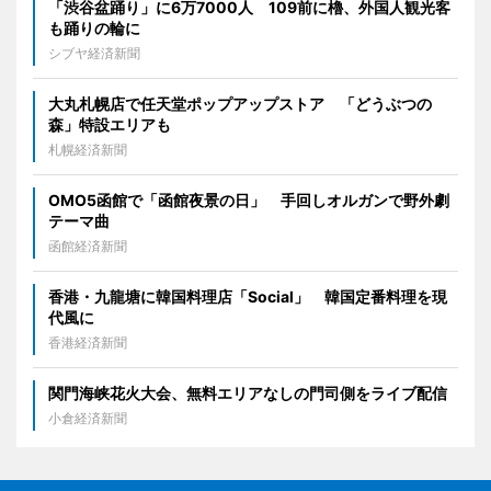
「渋谷盆踊り」に6万7000人 109前に櫓、外国人観光客
も踊りの輪に
シブヤ経済新聞
大丸札幌店で任天堂ポップアップストア 「どうぶつの
森」特設エリアも
札幌経済新聞
OMO5函館で「函館夜景の日」 手回しオルガンで野外劇
テーマ曲
函館経済新聞
香港・九龍塘に韓国料理店「Social」 韓国定番料理を現
代風に
香港経済新聞
関門海峡花火大会、無料エリアなしの門司側をライブ配信
小倉経済新聞