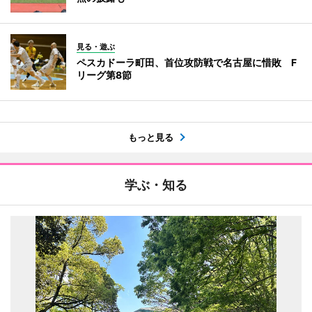
見る・遊ぶ
ペスカドーラ町田、首位攻防戦で名古屋に惜敗 F
リーグ第8節
もっと見る
学ぶ・知る