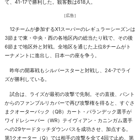
て、41-17で勝利した。観客数は618人。
［広告］
12チームが参加するX1スーパーのレギュラーシーズンは
3節まで東・中央・西の各地区内の総当たり戦で、その後
6節まで地区外と対戦。全地区を通じた上位8チームがト
ーナメントに進出し、日本一の座を争う。
昨年の開幕戦もシルバースターと対戦し、24-7でライ
ズが勝利している。
試合は、ライズが最初の攻撃で先制。その直後、パント
からのファンブルリカバーで再び攻撃権を得ると、すぐさ
まクオーターバック（QB）カート・パランデック選手が
ワイドレシーバー（WR）テイヴィアン・カニンガム選手
への29ヤードタッチダウンパスを成功させ、加点する。
第1クオーター（Q）では相手の攻撃を全て4回で止め、第