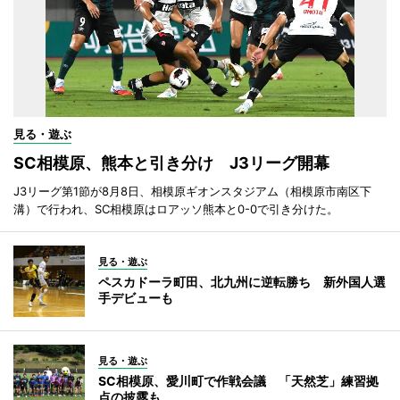
見る・遊ぶ
SC相模原、熊本と引き分け J3リーグ開幕
J3リーグ第1節が8月8日、相模原ギオンスタジアム（相模原市南区下
溝）で行われ、SC相模原はロアッソ熊本と0-0で引き分けた。
見る・遊ぶ
ペスカドーラ町田、北九州に逆転勝ち 新外国人選
手デビューも
見る・遊ぶ
SC相模原、愛川町で作戦会議 「天然芝」練習拠
点の披露も