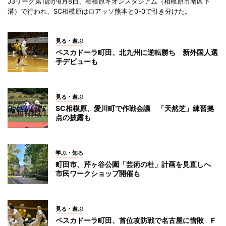
J3リーグ第1節が8月8日、相模原ギオンスタジアム（相模原市南区下
溝）で行われ、SC相模原はロアッソ熊本と0-0で引き分けた。
見る・遊ぶ
ペスカドーラ町田、北九州に逆転勝ち 新外国人選
手デビューも
見る・遊ぶ
SC相模原、愛川町で作戦会議 「天然芝」練習拠
点の披露も
学ぶ・知る
町田市、芹ヶ谷公園「芸術の杜」計画を見直しへ
市民ワークショップ開催も
見る・遊ぶ
ペスカドーラ町田、首位攻防戦で名古屋に惜敗 F