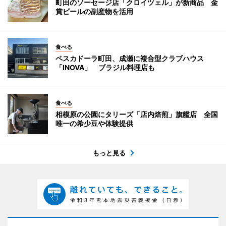
町田のソーセージ店「クロイツェル」が新商品 金
賞ビールの副産物を活用
食べる
ペスカドーラ町田、成瀬に複合型クラブハウス
「INOVA」 ブラジル料理店も
食べる
相模原の公園にタリーズ「店内焙煎」旗艦店 全国
唯一の希少豆や体験提供
もっと見る