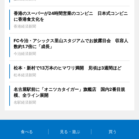
香港のスーパーが24時間営業のコンビニ 日本式コンビニ
に香港食文化を
香港経済新聞
FC今治・アシックス里山スタジアムでお披露目会 収容人
数約1.7倍に「成長」
今治経済新聞
松本・新村で13万本のヒマワリ満開 見頃は3週間ほど
松本経済新聞
名古屋駅前に「オニツカタイガー」旗艦店 国内2番目規
模、全ライン展開
名駅経済新聞
食べる
見る・遊ぶ
買う