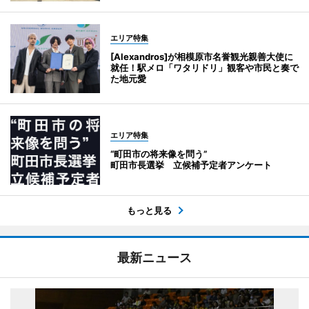
エリア特集
[Alexandros]が相模原市名誉観光親善大使に
就任！駅メロ「ワタリドリ」観客や市民と奏で
た地元愛
エリア特集
“町田市の将来像を問う”
町田市長選挙 立候補予定者アンケート
もっと見る
最新ニュース