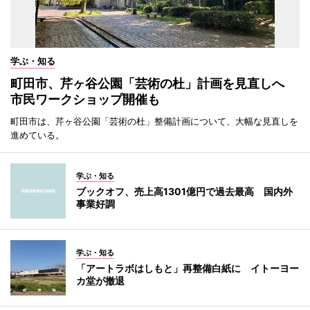
学ぶ・知る
町田市、芹ヶ谷公園「芸術の杜」計画を見直しへ
市民ワークショップ開催も
町田市は、芹ヶ谷公園「芸術の杜」整備計画について、大幅な見直しを
進めている。
学ぶ・知る
ブックオフ、売上高1301億円で過去最高 国内外
事業好調
学ぶ・知る
「アートラボはしもと」再整備白紙に イトーヨー
カ堂が撤退