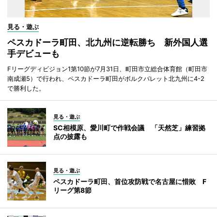
見る・遊ぶ
ペスカドーラ町田、北九州に逆転勝ち 新外国人選
手デビューも
Fリーグディビジョン1第10節が7月31日、町田市立総合体育館（町田市
南成瀬5）で行われ、ペスカドーラ町田がボルクバレット北九州に4-2
で勝利した。
見る・遊ぶ
SC相模原、愛川町で作戦会議 「天然芝」練習拠
点の披露も
見る・遊ぶ
ペスカドーラ町田、首位攻防戦で名古屋に惜敗 F
リーグ第8節