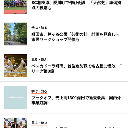
SC相模原、愛川町で作戦会議 「天然芝」練習拠
点の披露も
学ぶ・知る
町田市、芹ヶ谷公園「芸術の杜」計画を見直しへ
市民ワークショップ開催も
見る・遊ぶ
ペスカドーラ町田、首位攻防戦で名古屋に惜敗 F
リーグ第8節
学ぶ・知る
ブックオフ、売上高1301億円で過去最高 国内外
事業好調
見る・遊ぶ