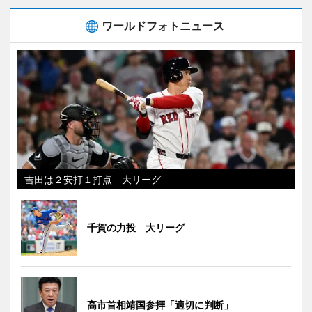
ワールドフォトニュース
吉田は２安打１打点 大リーグ
千賀の力投 大リーグ
高市首相靖国参拝「適切に判断」