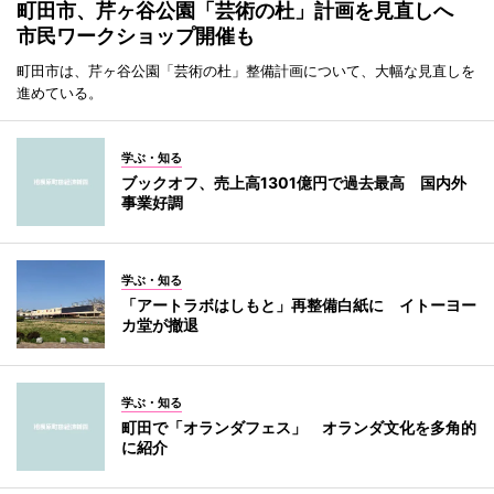
町田市、芹ヶ谷公園「芸術の杜」計画を見直しへ
市民ワークショップ開催も
町田市は、芹ヶ谷公園「芸術の杜」整備計画について、大幅な見直しを
進めている。
学ぶ・知る
ブックオフ、売上高1301億円で過去最高 国内外
事業好調
学ぶ・知る
「アートラボはしもと」再整備白紙に イトーヨー
カ堂が撤退
学ぶ・知る
町田で「オランダフェス」 オランダ文化を多角的
に紹介