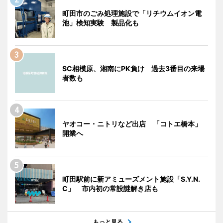
町田市のごみ処理施設で「リチウムイオン電
池」検知実験 製品化も
SC相模原、湘南にPK負け 過去3番目の来場
者数も
ヤオコー・ニトリなど出店 「コトエ橋本」
開業へ
町田駅前に新アミューズメント施設「S.Y.N.
C」 市内初の常設謎解き店も
もっと見る