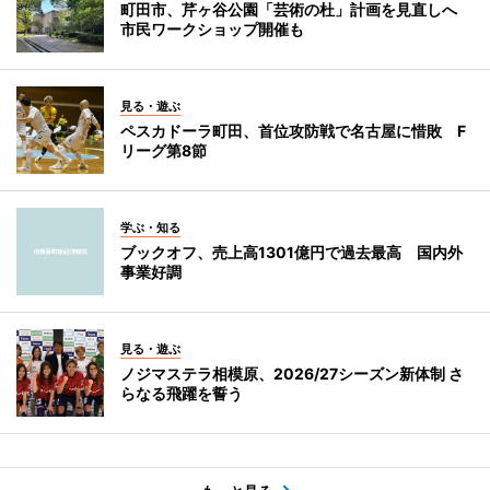
町田市、芹ヶ谷公園「芸術の杜」計画を見直しへ
市民ワークショップ開催も
見る・遊ぶ
ペスカドーラ町田、首位攻防戦で名古屋に惜敗 F
リーグ第8節
学ぶ・知る
ブックオフ、売上高1301億円で過去最高 国内外
事業好調
見る・遊ぶ
ノジマステラ相模原、2026/27シーズン新体制 さ
らなる飛躍を誓う