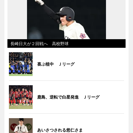
長崎日大が２回戦へ 高校野球
喜ぶ植中 Ｊリーグ
鹿島、逆転で白星発進 Ｊリーグ
あいさつされる悠仁さま