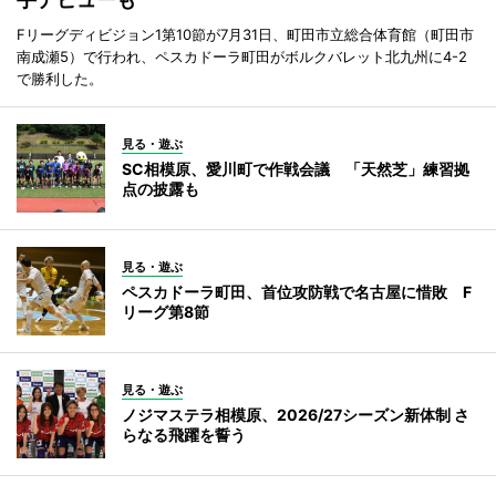
Fリーグディビジョン1第10節が7月31日、町田市立総合体育館（町田市
南成瀬5）で行われ、ペスカドーラ町田がボルクバレット北九州に4-2
で勝利した。
見る・遊ぶ
SC相模原、愛川町で作戦会議 「天然芝」練習拠
点の披露も
見る・遊ぶ
ペスカドーラ町田、首位攻防戦で名古屋に惜敗 F
リーグ第8節
見る・遊ぶ
ノジマステラ相模原、2026/27シーズン新体制 さ
らなる飛躍を誓う