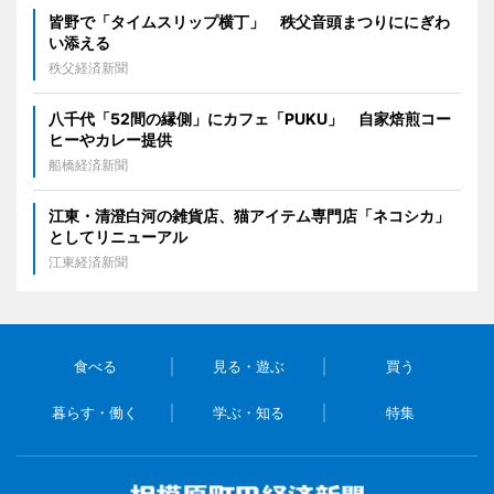
皆野で「タイムスリップ横丁」 秩父音頭まつりににぎわ
い添える
秩父経済新聞
八千代「52間の縁側」にカフェ「PUKU」 自家焙煎コー
ヒーやカレー提供
船橋経済新聞
江東・清澄白河の雑貨店、猫アイテム専門店「ネコシカ」
としてリニューアル
江東経済新聞
食べる
見る・遊ぶ
買う
暮らす・働く
学ぶ・知る
特集