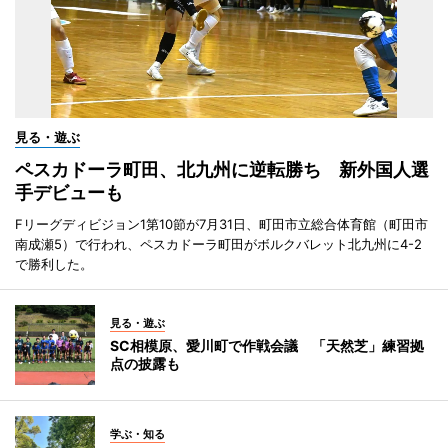
見る・遊ぶ
ペスカドーラ町田、北九州に逆転勝ち 新外国人選
手デビューも
Fリーグディビジョン1第10節が7月31日、町田市立総合体育館（町田市
南成瀬5）で行われ、ペスカドーラ町田がボルクバレット北九州に4-2
で勝利した。
見る・遊ぶ
SC相模原、愛川町で作戦会議 「天然芝」練習拠
点の披露も
学ぶ・知る