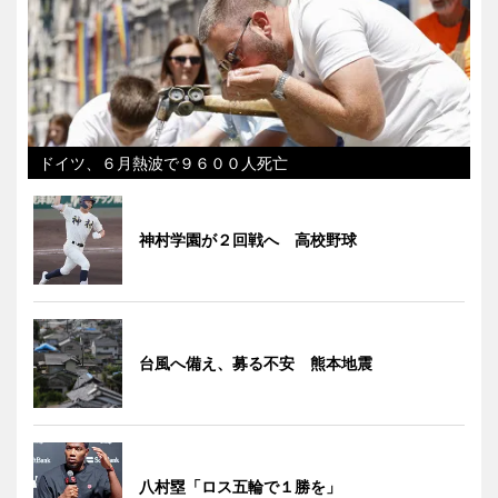
ドイツ、６月熱波で９６００人死亡
神村学園が２回戦へ 高校野球
台風へ備え、募る不安 熊本地震
八村塁「ロス五輪で１勝を」