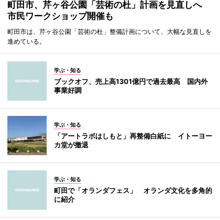
町田市、芹ヶ谷公園「芸術の杜」計画を見直しへ
市民ワークショップ開催も
町田市は、芹ヶ谷公園「芸術の杜」整備計画について、大幅な見直しを
進めている。
学ぶ・知る
ブックオフ、売上高1301億円で過去最高 国内外
事業好調
学ぶ・知る
「アートラボはしもと」再整備白紙に イトーヨー
カ堂が撤退
学ぶ・知る
町田で「オランダフェス」 オランダ文化を多角的
に紹介