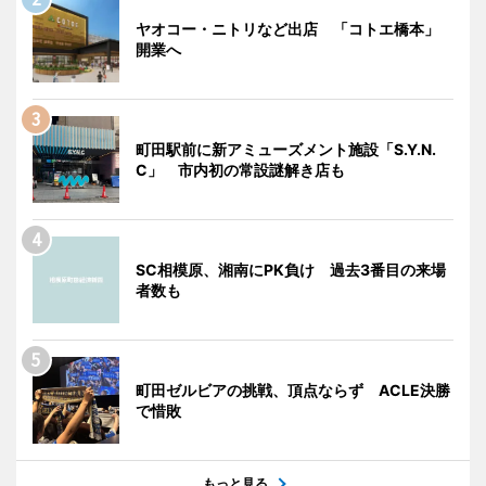
ヤオコー・ニトリなど出店 「コトエ橋本」
開業へ
町田駅前に新アミューズメント施設「S.Y.N.
C」 市内初の常設謎解き店も
SC相模原、湘南にPK負け 過去3番目の来場
者数も
町田ゼルビアの挑戦、頂点ならず ACLE決勝
で惜敗
もっと見る