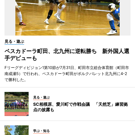
見る・遊ぶ
ペスカドーラ町田、北九州に逆転勝ち 新外国人選
手デビューも
Fリーグディビジョン1第10節が7月31日、町田市立総合体育館（町田市
南成瀬5）で行われ、ペスカドーラ町田がボルクバレット北九州に4-2
で勝利した。
見る・遊ぶ
SC相模原、愛川町で作戦会議 「天然芝」練習拠
点の披露も
学ぶ・知る