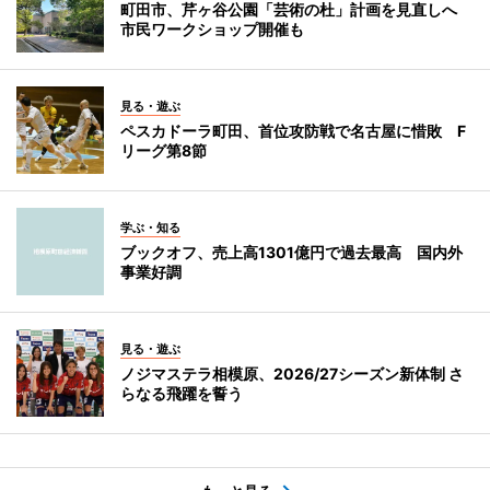
町田市、芹ヶ谷公園「芸術の杜」計画を見直しへ
市民ワークショップ開催も
見る・遊ぶ
ペスカドーラ町田、首位攻防戦で名古屋に惜敗 F
リーグ第8節
学ぶ・知る
ブックオフ、売上高1301億円で過去最高 国内外
事業好調
見る・遊ぶ
ノジマステラ相模原、2026/27シーズン新体制 さ
らなる飛躍を誓う