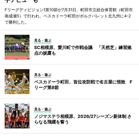
Fリーグディビジョン1第10節が7月31日、町田市立総合体育館（町田市
南成瀬5）で行われ、ペスカドーラ町田がボルクバレット北九州に4-2
で勝利した。
見る・遊ぶ
SC相模原、愛川町で作戦会議 「天然芝」練習拠
点の披露も
見る・遊ぶ
ペスカドーラ町田、首位攻防戦で名古屋に惜敗 F
リーグ第8節
見る・遊ぶ
ノジマステラ相模原、2026/27シーズン新体制 さ
らなる飛躍を誓う