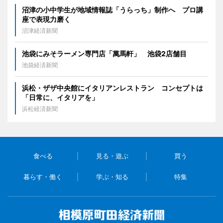
沼津の小中学生が地域情報誌「うらっち」制作へ プロ講
座で表現力磨く
沼津経済新聞
池袋にみそラーメン専門店「萬馬軒」 池袋2店舗目
池袋経済新聞
浜松・ザザ中央館にイタリアンレストラン コンセプトは
「日常に、イタリアを」
浜松経済新聞
食べる
見る・遊ぶ
買う
暮らす・働く
学ぶ・知る
特集