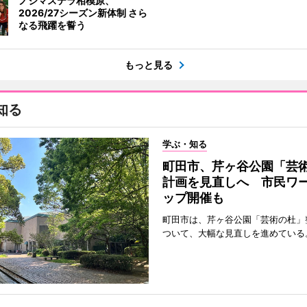
ノジマステラ相模原、
2026/27シーズン新体制 さら
なる飛躍を誓う
もっと見る
知る
学ぶ・知る
町田市、芹ヶ谷公園「芸
計画を見直しへ 市民ワ
ップ開催も
町田市は、芹ヶ谷公園「芸術の杜」
ついて、大幅な見直しを進めている