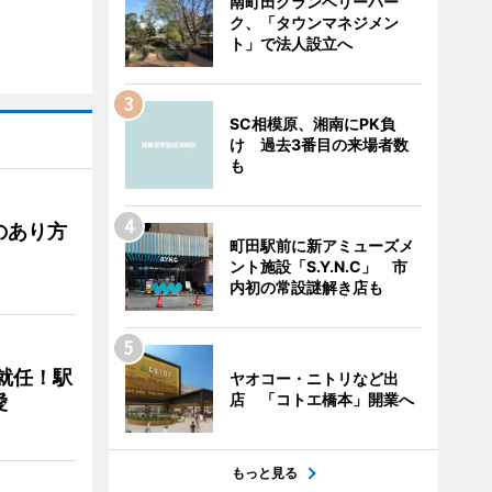
南町田グランベリーパー
ク、「タウンマネジメン
ト」で法人設立へ
SC相模原、湘南にPK負
け 過去3番目の来場者数
も
のあり方
町田駅前に新アミューズメ
ント施設「S.Y.N.C」 市
内初の常設謎解き店も
に就任！駅
ヤオコー・ニトリなど出
店 「コトエ橋本」開業へ
愛
もっと見る