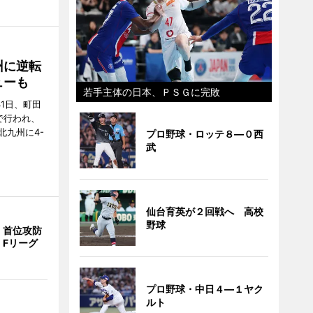
州に逆転
ューも
若手主体の日本、ＰＳＧに完敗
31日、町田
で行われ、
北九州に4-
プロ野球・ロッテ８―０西
武
仙台育英が２回戦へ 高校
野球
、首位攻防
 Fリーグ
プロ野球・中日４―１ヤク
ルト