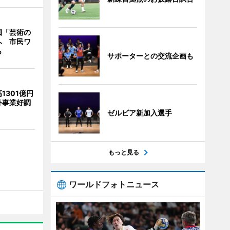
園「芸術の
へ 市民ワ
も
サポーターとの交流企画も
1301億円
外事業好調
ゼルビア新加入選手
もっと見る
ワールドフォトニュース