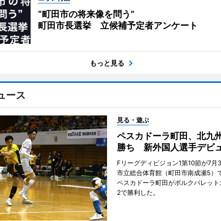
“町田市の将来像を問う”
町田市長選挙 立候補予定者アンケート
もっと見る
ュース
見る・遊ぶ
ペスカドーラ町田、北九
勝ち 新外国人選手デビ
Fリーグディビジョン1第10節が7月
市立総合体育館（町田市南成瀬5）
ペスカドーラ町田がボルクバレット
2で勝利した。