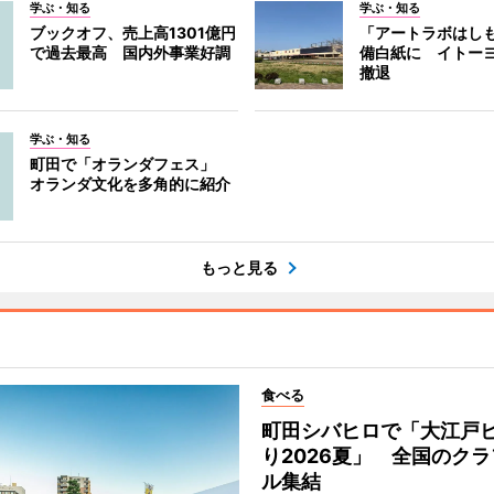
学ぶ・知る
学ぶ・知る
ブックオフ、売上高1301億円
「アートラボはし
で過去最高 国内外事業好調
備白紙に イトー
撤退
学ぶ・知る
町田で「オランダフェス」
オランダ文化を多角的に紹介
もっと見る
食べる
町田シバヒロで「大江戸
り2026夏」 全国のク
ル集結