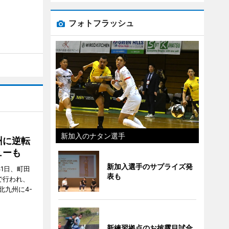
フォトフラッシュ
新加入のナタン選手
州に逆転
ューも
新加入選手のサプライズ発
31日、町田
表も
で行われ、
北九州に4-
新練習拠点のお披露目試合