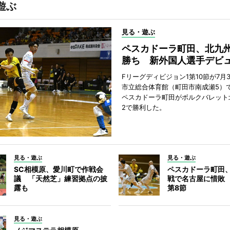
遊ぶ
見る・遊ぶ
ペスカドーラ町田、北九
勝ち 新外国人選手デビ
Fリーグディビジョン1第10節が7月
市立総合体育館（町田市南成瀬5）
ペスカドーラ町田がボルクバレット
2で勝利した。
見る・遊ぶ
見る・遊ぶ
SC相模原、愛川町で作戦会
ペスカドーラ町田
議 「天然芝」練習拠点の披
戦で名古屋に惜敗
露も
第8節
見る・遊ぶ