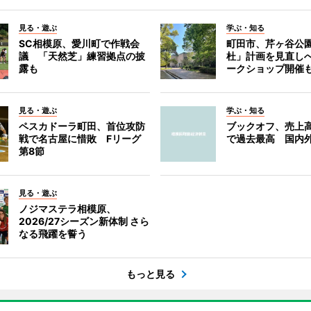
見る・遊ぶ
学ぶ・知る
SC相模原、愛川町で作戦会
町田市、芹ヶ谷公
議 「天然芝」練習拠点の披
杜」計画を見直し
露も
ークショップ開催
見る・遊ぶ
学ぶ・知る
ペスカドーラ町田、首位攻防
ブックオフ、売上高
戦で名古屋に惜敗 Fリーグ
で過去最高 国内
第8節
見る・遊ぶ
ノジマステラ相模原、
2026/27シーズン新体制 さら
なる飛躍を誓う
もっと見る