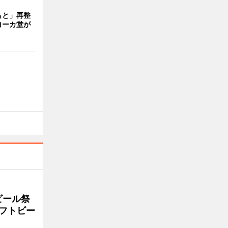
もと」再整
ヨーカ堂が
ビール祭
ラフトビー