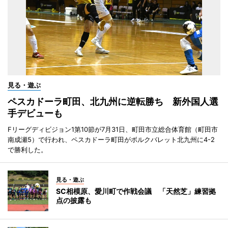
見る・遊ぶ
ペスカドーラ町田、北九州に逆転勝ち 新外国人選
手デビューも
Fリーグディビジョン1第10節が7月31日、町田市立総合体育館（町田市
南成瀬5）で行われ、ペスカドーラ町田がボルクバレット北九州に4-2
で勝利した。
見る・遊ぶ
SC相模原、愛川町で作戦会議 「天然芝」練習拠
点の披露も