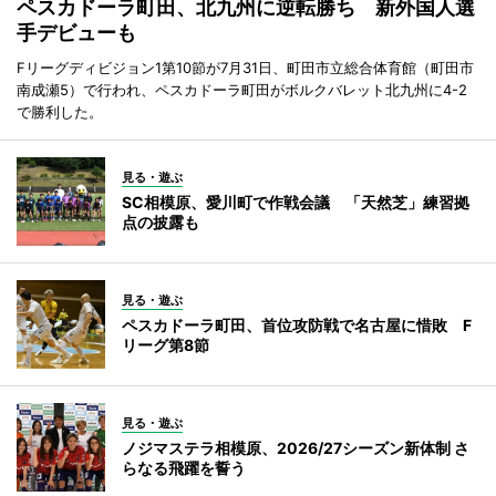
ペスカドーラ町田、北九州に逆転勝ち 新外国人選
手デビューも
Fリーグディビジョン1第10節が7月31日、町田市立総合体育館（町田市
南成瀬5）で行われ、ペスカドーラ町田がボルクバレット北九州に4-2
で勝利した。
見る・遊ぶ
SC相模原、愛川町で作戦会議 「天然芝」練習拠
点の披露も
見る・遊ぶ
ペスカドーラ町田、首位攻防戦で名古屋に惜敗 F
リーグ第8節
見る・遊ぶ
ノジマステラ相模原、2026/27シーズン新体制 さ
らなる飛躍を誓う