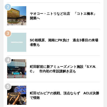
ヤオコー・ニトリなど出店 「コトエ橋本」
開業へ
SC相模原、湘南にPK負け 過去3番目の来場
者数も
町田駅前に新アミューズメント施設「S.Y.N.
C」 市内初の常設謎解き店も
町田ゼルビアの挑戦、頂点ならず ACLE決勝
で惜敗