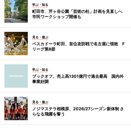
学ぶ・知る
町田市、芹ヶ谷公園「芸術の杜」計画を見直しへ
市民ワークショップ開催も
見る・遊ぶ
ペスカドーラ町田、首位攻防戦で名古屋に惜敗 F
リーグ第8節
学ぶ・知る
ブックオフ、売上高1301億円で過去最高 国内外
事業好調
見る・遊ぶ
ノジマステラ相模原、2026/27シーズン新体制 さ
らなる飛躍を誓う