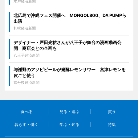
水戸経済新聞
北広島で沖縄フェス開催へ MONGOL800、DA PUMPら
出演
札幌経済新聞
デザイナー・戸田光祐さんが八王子が舞台の漫画動画公
開 商店会との企画も
八王子経済新聞
与謝野のアソビビールが発酵レモンサワー 宮津レモンを
皮ごと使う
京丹後経済新聞
食べる
見る・遊ぶ
買う
暮らす・働く
学ぶ・知る
特集