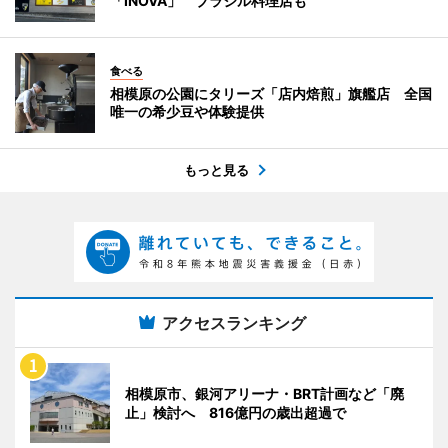
「INOVA」 ブラジル料理店も
食べる
相模原の公園にタリーズ「店内焙煎」旗艦店 全国
唯一の希少豆や体験提供
もっと見る
アクセスランキング
相模原市、銀河アリーナ・BRT計画など「廃
止」検討へ 816億円の歳出超過で