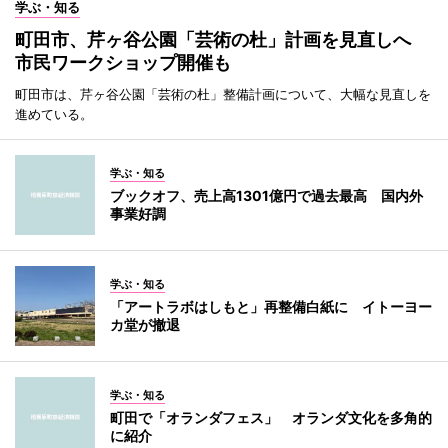
学ぶ・知る
町田市、芹ヶ谷公園「芸術の杜」計画を見直しへ
市民ワークショップ開催も
町田市は、芹ヶ谷公園「芸術の杜」整備計画について、大幅な見直しを
進めている。
学ぶ・知る
ブックオフ、売上高1301億円で過去最高 国内外
事業好調
学ぶ・知る
「アートラボはしもと」再整備白紙に イトーヨー
カ堂が撤退
学ぶ・知る
町田で「オランダフェス」 オランダ文化を多角的
に紹介