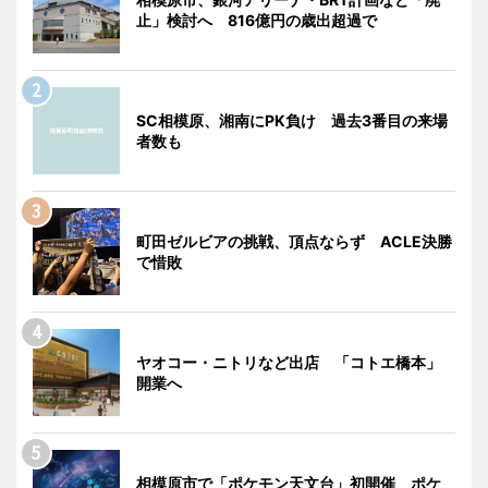
止」検討へ 816億円の歳出超過で
SC相模原、湘南にPK負け 過去3番目の来場
者数も
町田ゼルビアの挑戦、頂点ならず ACLE決勝
で惜敗
ヤオコー・ニトリなど出店 「コトエ橋本」
開業へ
相模原市で「ポケモン天文台」初開催 ポケ