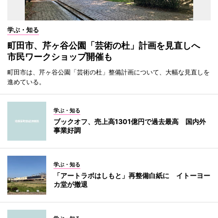
学ぶ・知る
町田市、芹ヶ谷公園「芸術の杜」計画を見直しへ
市民ワークショップ開催も
町田市は、芹ヶ谷公園「芸術の杜」整備計画について、大幅な見直しを
進めている。
学ぶ・知る
ブックオフ、売上高1301億円で過去最高 国内外
事業好調
学ぶ・知る
「アートラボはしもと」再整備白紙に イトーヨー
カ堂が撤退