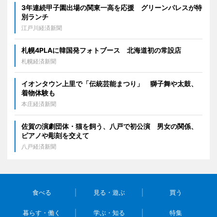
3年連続甲子園出場の関東一高を応援 グリーンパレスが特
別ランチ
江戸川経済新聞
札幌4PLAに韓国発フォトブース 北海道初の常設店
札幌経済新聞
イオンタウン上里で「伝統芸能まつり」 獅子舞や太鼓、
着物体験も
本庄経済新聞
佐賀の演劇団体・猫を飼う、八戸で初公演 男女の関係、
ピアノや彫刻を交えて
八戸経済新聞
食べる
見る・遊ぶ
買う
暮らす・働く
学ぶ・知る
特集