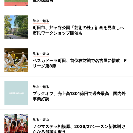
学ぶ・知る
町田市、芹ヶ谷公園「芸術の杜」計画を見直しへ
市民ワークショップ開催も
見る・遊ぶ
ペスカドーラ町田、首位攻防戦で名古屋に惜敗 F
リーグ第8節
学ぶ・知る
ブックオフ、売上高1301億円で過去最高 国内外
事業好調
見る・遊ぶ
ノジマステラ相模原、2026/27シーズン新体制 さ
らなる飛躍を誓う