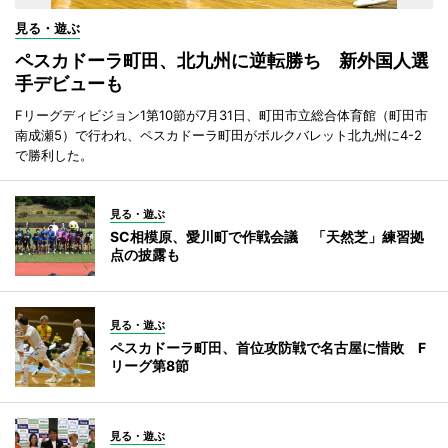
見る・遊ぶ
ペスカドーラ町田、北九州に逆転勝ち 新外国人選
手デビューも
Fリーグディビジョン1第10節が7月31日、町田市立総合体育館（町田市
南成瀬5）で行われ、ペスカドーラ町田がボルクバレット北九州に4-2
で勝利した。
見る・遊ぶ
SC相模原、愛川町で作戦会議 「天然芝」練習拠
点の披露も
見る・遊ぶ
ペスカドーラ町田、首位攻防戦で名古屋に惜敗 F
リーグ第8節
見る・遊ぶ