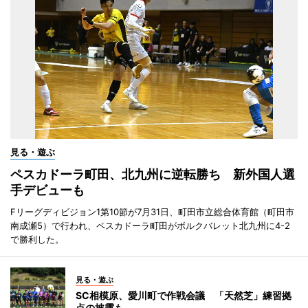
見る・遊ぶ
ペスカドーラ町田、北九州に逆転勝ち 新外国人選
手デビューも
Fリーグディビジョン1第10節が7月31日、町田市立総合体育館（町田市
南成瀬5）で行われ、ペスカドーラ町田がボルクバレット北九州に4-2
で勝利した。
見る・遊ぶ
SC相模原、愛川町で作戦会議 「天然芝」練習拠
点の披露も