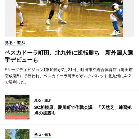
見る・遊ぶ
ペスカドーラ町田、北九州に逆転勝ち 新外国人選
手デビューも
Fリーグディビジョン1第10節が7月31日、町田市立総合体育館（町田市
南成瀬5）で行われ、ペスカドーラ町田がボルクバレット北九州に4-2
で勝利した。
見る・遊ぶ
SC相模原、愛川町で作戦会議 「天然芝」練習拠
点の披露も
学ぶ・知る