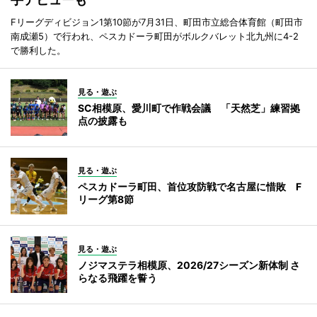
Fリーグディビジョン1第10節が7月31日、町田市立総合体育館（町田市
南成瀬5）で行われ、ペスカドーラ町田がボルクバレット北九州に4-2
で勝利した。
見る・遊ぶ
SC相模原、愛川町で作戦会議 「天然芝」練習拠
点の披露も
見る・遊ぶ
ペスカドーラ町田、首位攻防戦で名古屋に惜敗 F
リーグ第8節
見る・遊ぶ
ノジマステラ相模原、2026/27シーズン新体制 さ
らなる飛躍を誓う