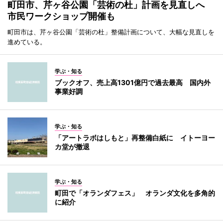
町田市、芹ヶ谷公園「芸術の杜」計画を見直しへ
市民ワークショップ開催も
町田市は、芹ヶ谷公園「芸術の杜」整備計画について、大幅な見直しを
進めている。
学ぶ・知る
ブックオフ、売上高1301億円で過去最高 国内外
事業好調
学ぶ・知る
「アートラボはしもと」再整備白紙に イトーヨー
カ堂が撤退
学ぶ・知る
町田で「オランダフェス」 オランダ文化を多角的
に紹介