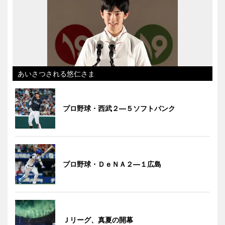
あいさつされる悠仁さま
プロ野球・西武２―５ソフトバンク
プロ野球・ＤｅＮＡ２―１広島
Ｊリーグ、真夏の開幕