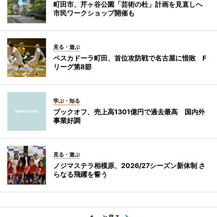
町田市、芹ヶ谷公園「芸術の杜」計画を見直しへ
市民ワークショップ開催も
見る・遊ぶ
ペスカドーラ町田、首位攻防戦で名古屋に惜敗 F
リーグ第8節
学ぶ・知る
ブックオフ、売上高1301億円で過去最高 国内外
事業好調
見る・遊ぶ
ノジマステラ相模原、2026/27シーズン新体制 さ
らなる飛躍を誓う