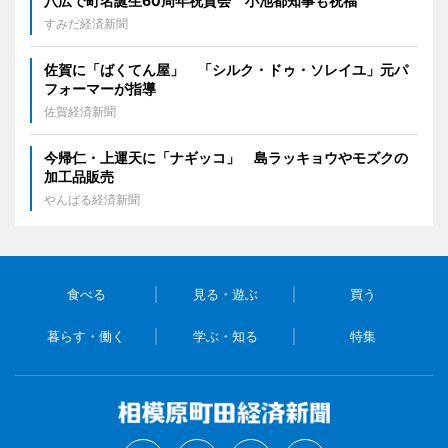
八広で町名誕生60周年祝賀会 小池都知事も祝福
すみだ経済新聞
佐賀に「ばくてん屋」 「シルク・ドゥ・ソレイユ」元パ
フォーマーが指導
佐賀経済新聞
今帰仁・上運天に「ナギッコ」 島ラッキョウやモズクの
加工品販売
やんばる経済新聞
食べる
見る・遊ぶ
買う
暮らす・働く
学ぶ・知る
特集