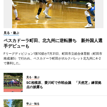
見る・遊ぶ
ペスカドーラ町田、北九州に逆転勝ち 新外国人選
手デビューも
Fリーグディビジョン1第10節が7月31日、町田市立総合体育館（町田市
南成瀬5）で行われ、ペスカドーラ町田がボルクバレット北九州に4-2
で勝利した。
見る・遊ぶ
SC相模原、愛川町で作戦会議 「天然芝」練習拠
点の披露も
学ぶ・知る