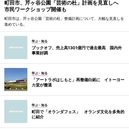
町田市、芹ヶ谷公園「芸術の杜」計画を見直しへ
市民ワークショップ開催も
町田市は、芹ヶ谷公園「芸術の杜」整備計画について、大幅な見直しを
進めている。
学ぶ・知る
ブックオフ、売上高1301億円で過去最高 国内外
事業好調
学ぶ・知る
「アートラボはしもと」再整備白紙に イトーヨー
カ堂が撤退
学ぶ・知る
町田で「オランダフェス」 オランダ文化を多角的
に紹介