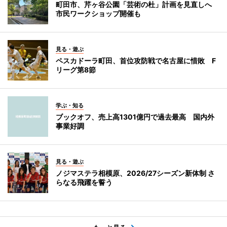
町田市、芹ヶ谷公園「芸術の杜」計画を見直しへ
市民ワークショップ開催も
見る・遊ぶ
ペスカドーラ町田、首位攻防戦で名古屋に惜敗 F
リーグ第8節
学ぶ・知る
ブックオフ、売上高1301億円で過去最高 国内外
事業好調
見る・遊ぶ
ノジマステラ相模原、2026/27シーズン新体制 さ
らなる飛躍を誓う