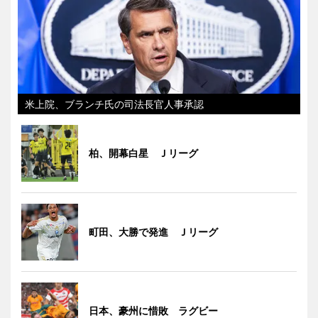
米上院、ブランチ氏の司法長官人事承認
柏、開幕白星 Ｊリーグ
町田、大勝で発進 Ｊリーグ
日本、豪州に惜敗 ラグビー