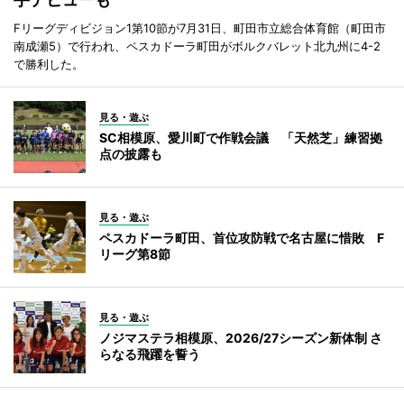
Fリーグディビジョン1第10節が7月31日、町田市立総合体育館（町田市
南成瀬5）で行われ、ペスカドーラ町田がボルクバレット北九州に4-2
で勝利した。
見る・遊ぶ
SC相模原、愛川町で作戦会議 「天然芝」練習拠
点の披露も
見る・遊ぶ
ペスカドーラ町田、首位攻防戦で名古屋に惜敗 F
リーグ第8節
見る・遊ぶ
ノジマステラ相模原、2026/27シーズン新体制 さ
らなる飛躍を誓う