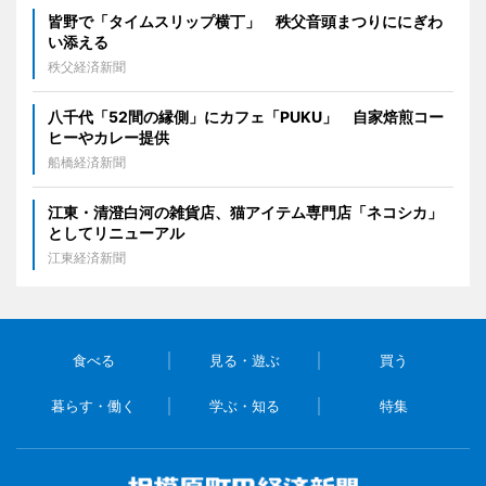
皆野で「タイムスリップ横丁」 秩父音頭まつりににぎわ
い添える
秩父経済新聞
八千代「52間の縁側」にカフェ「PUKU」 自家焙煎コー
ヒーやカレー提供
船橋経済新聞
江東・清澄白河の雑貨店、猫アイテム専門店「ネコシカ」
としてリニューアル
江東経済新聞
食べる
見る・遊ぶ
買う
暮らす・働く
学ぶ・知る
特集