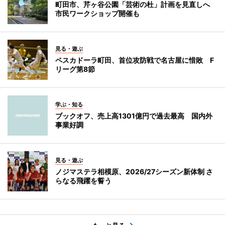
町田市、芹ヶ谷公園「芸術の杜」計画を見直しへ
市民ワークショップ開催も
見る・遊ぶ
ペスカドーラ町田、首位攻防戦で名古屋に惜敗 F
リーグ第8節
学ぶ・知る
ブックオフ、売上高1301億円で過去最高 国内外
事業好調
見る・遊ぶ
ノジマステラ相模原、2026/27シーズン新体制 さ
らなる飛躍を誓う