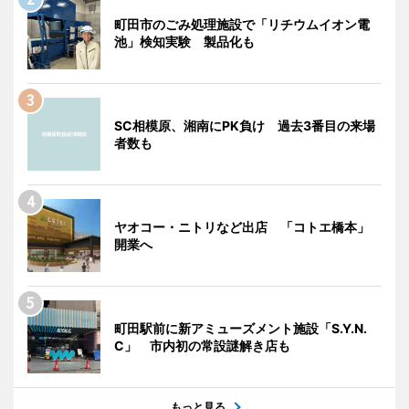
町田市のごみ処理施設で「リチウムイオン電
池」検知実験 製品化も
SC相模原、湘南にPK負け 過去3番目の来場
者数も
ヤオコー・ニトリなど出店 「コトエ橋本」
開業へ
町田駅前に新アミューズメント施設「S.Y.N.
C」 市内初の常設謎解き店も
もっと見る