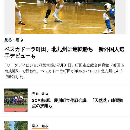
見る・遊ぶ
ペスカドーラ町田、北九州に逆転勝ち 新外国人選
手デビューも
Fリーグディビジョン1第10節が7月31日、町田市立総合体育館（町田市
南成瀬5）で行われ、ペスカドーラ町田がボルクバレット北九州に4-2
で勝利した。
見る・遊ぶ
SC相模原、愛川町で作戦会議 「天然芝」練習拠
点の披露も
学ぶ・知る