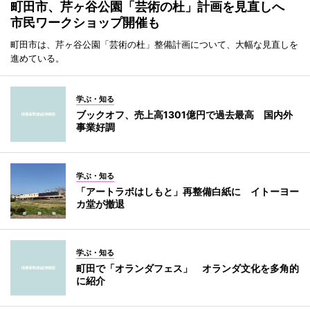
町田市、芹ヶ谷公園「芸術の杜」計画を見直しへ
市民ワークショップ開催も
町田市は、芹ヶ谷公園「芸術の杜」整備計画について、大幅な見直しを
進めている。
学ぶ・知る
ブックオフ、売上高1301億円で過去最高 国内外
事業好調
学ぶ・知る
「アートラボはしもと」再整備白紙に イトーヨー
カ堂が撤退
学ぶ・知る
町田で「オランダフェス」 オランダ文化を多角的
に紹介