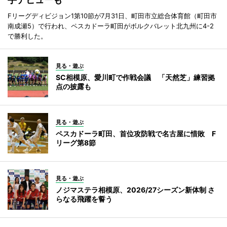
Fリーグディビジョン1第10節が7月31日、町田市立総合体育館（町田市
南成瀬5）で行われ、ペスカドーラ町田がボルクバレット北九州に4-2
で勝利した。
見る・遊ぶ
SC相模原、愛川町で作戦会議 「天然芝」練習拠
点の披露も
見る・遊ぶ
ペスカドーラ町田、首位攻防戦で名古屋に惜敗 F
リーグ第8節
見る・遊ぶ
ノジマステラ相模原、2026/27シーズン新体制 さ
らなる飛躍を誓う