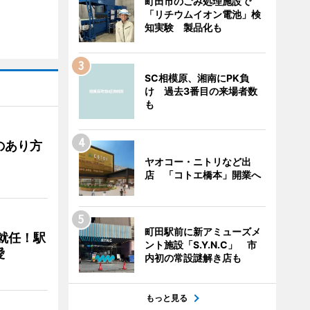
町田市のごみ処理施設で
「リチウムイオン電池」検
知実験 製品化も
SC相模原、湘南にPK負
け 過去3番目の来場者数
も
のあり方
ヤオコー・ニトリなど出
店 「コトエ橋本」開業へ
町田駅前に新アミューズメ
に就任！駅
ント施設「S.Y.N.C」 市
愛
内初の常設謎解き店も
もっと見る