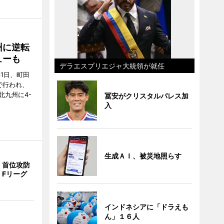
州に逆転
ューも
デラエスプリエジャ大統領が就任
31日、町田
で行われ、
北九州に4-
冨安がクリスタルパレス加
入
生成ＡＩ、被災地照らす
、首位攻防
 Fリーグ
インドネシアに「ドラえも
ん」１６人