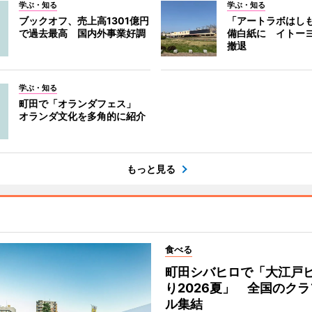
学ぶ・知る
学ぶ・知る
ブックオフ、売上高1301億円
「アートラボはし
で過去最高 国内外事業好調
備白紙に イトー
撤退
学ぶ・知る
町田で「オランダフェス」
オランダ文化を多角的に紹介
もっと見る
食べる
町田シバヒロで「大江戸
り2026夏」 全国のク
ル集結