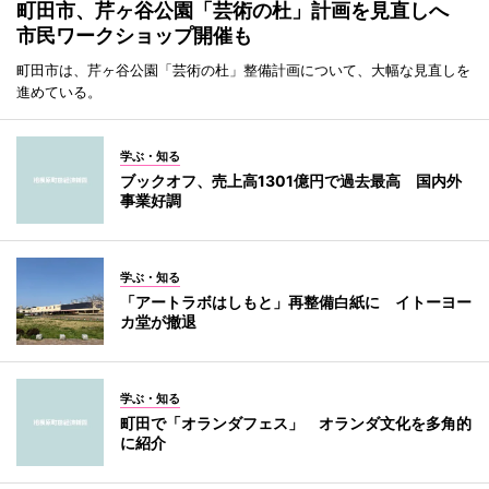
町田市、芹ヶ谷公園「芸術の杜」計画を見直しへ
市民ワークショップ開催も
町田市は、芹ヶ谷公園「芸術の杜」整備計画について、大幅な見直しを
進めている。
学ぶ・知る
ブックオフ、売上高1301億円で過去最高 国内外
事業好調
学ぶ・知る
「アートラボはしもと」再整備白紙に イトーヨー
カ堂が撤退
学ぶ・知る
町田で「オランダフェス」 オランダ文化を多角的
に紹介