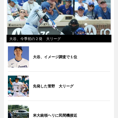
大谷、今季初の２発 大リーグ
大谷、イメージ調査で１位
先発した菅野 大リーグ
米大統領ヘリに民間機接近