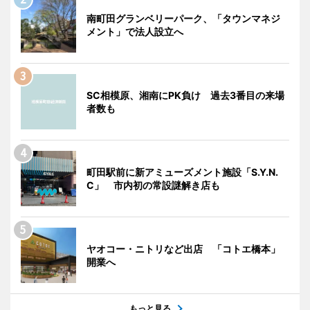
南町田グランベリーパーク、「タウンマネジ
メント」で法人設立へ
SC相模原、湘南にPK負け 過去3番目の来場
者数も
町田駅前に新アミューズメント施設「S.Y.N.
C」 市内初の常設謎解き店も
ヤオコー・ニトリなど出店 「コトエ橋本」
開業へ
もっと見る