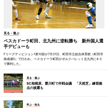
見る・遊ぶ
ペスカドーラ町田、北九州に逆転勝ち 新外国人選
手デビューも
Fリーグディビジョン1第10節が7月31日、町田市立総合体育館（町田市
南成瀬5）で行われ、ペスカドーラ町田がボルクバレット北九州に4-2
で勝利した。
見る・遊ぶ
SC相模原、愛川町で作戦会議 「天然芝」練習拠
点の披露も
学ぶ・知る