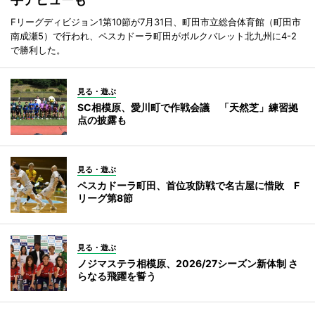
Fリーグディビジョン1第10節が7月31日、町田市立総合体育館（町田市
南成瀬5）で行われ、ペスカドーラ町田がボルクバレット北九州に4-2
で勝利した。
見る・遊ぶ
SC相模原、愛川町で作戦会議 「天然芝」練習拠
点の披露も
見る・遊ぶ
ペスカドーラ町田、首位攻防戦で名古屋に惜敗 F
リーグ第8節
見る・遊ぶ
ノジマステラ相模原、2026/27シーズン新体制 さ
らなる飛躍を誓う