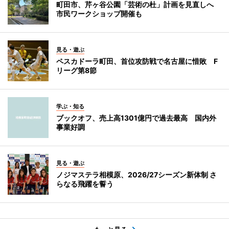
町田市、芹ヶ谷公園「芸術の杜」計画を見直しへ
市民ワークショップ開催も
見る・遊ぶ
ペスカドーラ町田、首位攻防戦で名古屋に惜敗 F
リーグ第8節
学ぶ・知る
ブックオフ、売上高1301億円で過去最高 国内外
事業好調
見る・遊ぶ
ノジマステラ相模原、2026/27シーズン新体制 さ
らなる飛躍を誓う