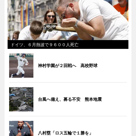
ドイツ、６月熱波で９６００人死亡
神村学園が２回戦へ 高校野球
台風へ備え、募る不安 熊本地震
八村塁「ロス五輪で１勝を」