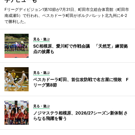
Fリーグディビジョン1第10節が7月31日、町田市立総合体育館（町田市
南成瀬5）で行われ、ペスカドーラ町田がボルクバレット北九州に4-2
で勝利した。
見る・遊ぶ
SC相模原、愛川町で作戦会議 「天然芝」練習拠
点の披露も
見る・遊ぶ
ペスカドーラ町田、首位攻防戦で名古屋に惜敗 F
リーグ第8節
見る・遊ぶ
ノジマステラ相模原、2026/27シーズン新体制 さ
らなる飛躍を誓う