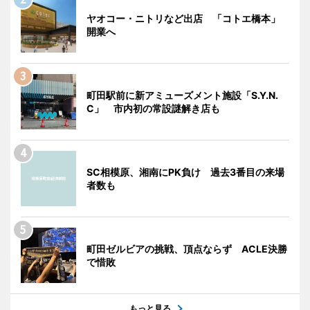
ヤオコー・ニトリなど出店 「コトエ橋本」
開業へ
町田駅前に新アミューズメント施設「S.Y.N.
C」 市内初の常設謎解き店も
SC相模原、湘南にPK負け 過去3番目の来場
者数も
町田ゼルビアの挑戦、頂点ならず ACLE決勝
で惜敗
もっと見る