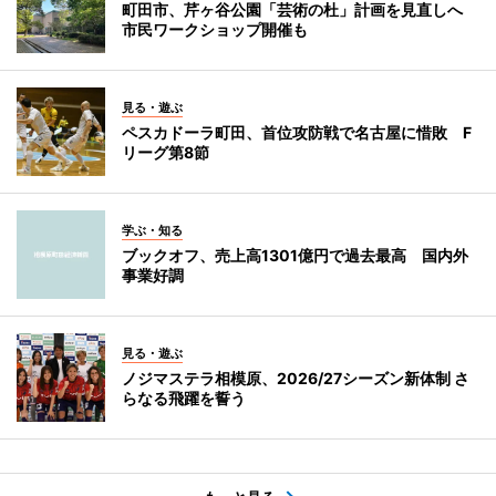
町田市、芹ヶ谷公園「芸術の杜」計画を見直しへ
市民ワークショップ開催も
見る・遊ぶ
ペスカドーラ町田、首位攻防戦で名古屋に惜敗 F
リーグ第8節
学ぶ・知る
ブックオフ、売上高1301億円で過去最高 国内外
事業好調
見る・遊ぶ
ノジマステラ相模原、2026/27シーズン新体制 さ
らなる飛躍を誓う