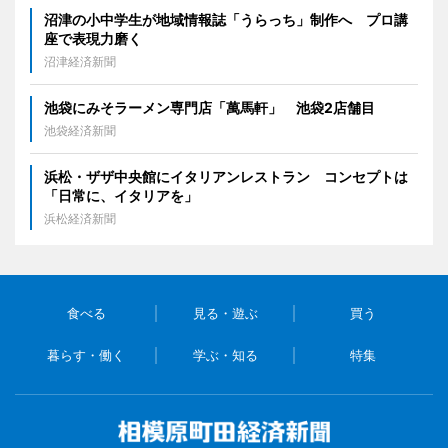
沼津の小中学生が地域情報誌「うらっち」制作へ プロ講
座で表現力磨く
沼津経済新聞
池袋にみそラーメン専門店「萬馬軒」 池袋2店舗目
池袋経済新聞
浜松・ザザ中央館にイタリアンレストラン コンセプトは
「日常に、イタリアを」
浜松経済新聞
食べる
見る・遊ぶ
買う
暮らす・働く
学ぶ・知る
特集