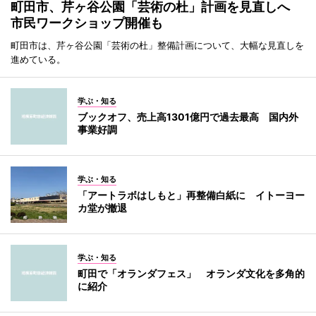
町田市、芹ヶ谷公園「芸術の杜」計画を見直しへ
市民ワークショップ開催も
町田市は、芹ヶ谷公園「芸術の杜」整備計画について、大幅な見直しを
進めている。
学ぶ・知る
ブックオフ、売上高1301億円で過去最高 国内外
事業好調
学ぶ・知る
「アートラボはしもと」再整備白紙に イトーヨー
カ堂が撤退
学ぶ・知る
町田で「オランダフェス」 オランダ文化を多角的
に紹介