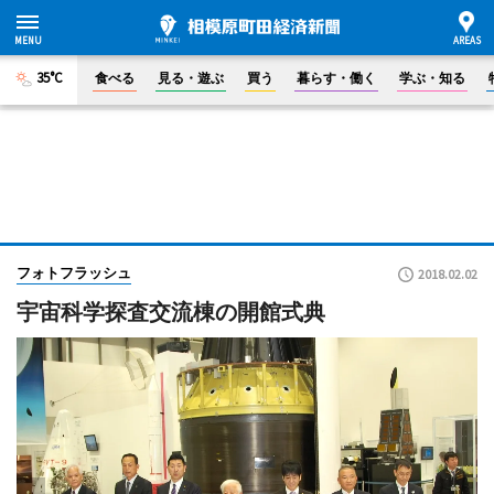
35°C
食べる
見る・遊ぶ
買う
暮らす・働く
学ぶ・知る
フォトフラッシュ
2018.02.02
宇宙科学探査交流棟の開館式典