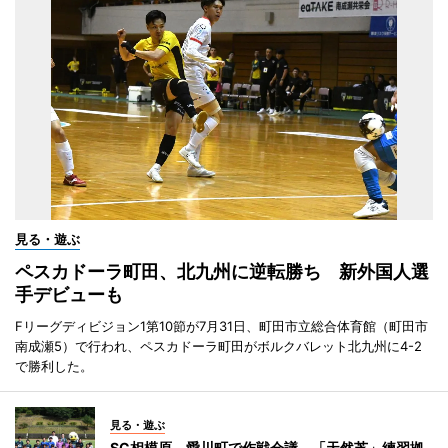
見る・遊ぶ
ペスカドーラ町田、北九州に逆転勝ち 新外国人選
手デビューも
Fリーグディビジョン1第10節が7月31日、町田市立総合体育館（町田市
南成瀬5）で行われ、ペスカドーラ町田がボルクバレット北九州に4-2
で勝利した。
見る・遊ぶ
SC相模原、愛川町で作戦会議 「天然芝」練習拠