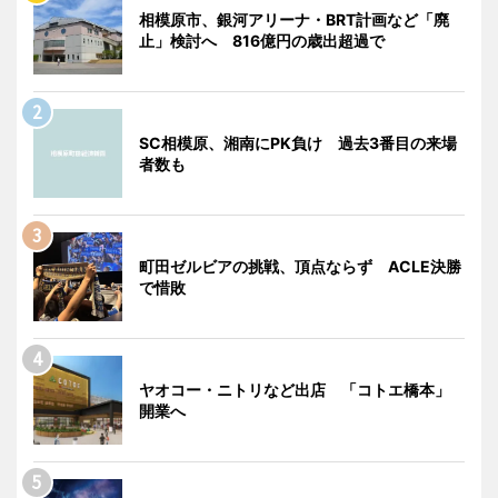
相模原市、銀河アリーナ・BRT計画など「廃
止」検討へ 816億円の歳出超過で
SC相模原、湘南にPK負け 過去3番目の来場
者数も
町田ゼルビアの挑戦、頂点ならず ACLE決勝
で惜敗
ヤオコー・ニトリなど出店 「コトエ橋本」
開業へ