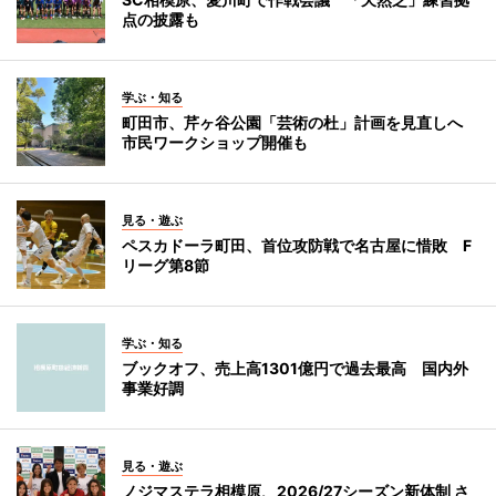
点の披露も
学ぶ・知る
町田市、芹ヶ谷公園「芸術の杜」計画を見直しへ
市民ワークショップ開催も
見る・遊ぶ
ペスカドーラ町田、首位攻防戦で名古屋に惜敗 F
リーグ第8節
学ぶ・知る
ブックオフ、売上高1301億円で過去最高 国内外
事業好調
見る・遊ぶ
ノジマステラ相模原、2026/27シーズン新体制 さ