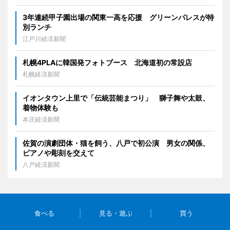
3年連続甲子園出場の関東一高を応援 グリーンパレスが特
別ランチ
江戸川経済新聞
札幌4PLAに韓国発フォトブース 北海道初の常設店
札幌経済新聞
イオンタウン上里で「伝統芸能まつり」 獅子舞や太鼓、
着物体験も
本庄経済新聞
佐賀の演劇団体・猫を飼う、八戸で初公演 男女の関係、
ピアノや彫刻を交えて
八戸経済新聞
食べる
見る・遊ぶ
買う