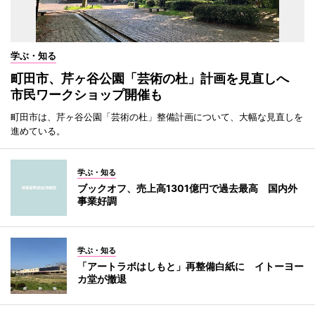
学ぶ・知る
町田市、芹ヶ谷公園「芸術の杜」計画を見直しへ
市民ワークショップ開催も
町田市は、芹ヶ谷公園「芸術の杜」整備計画について、大幅な見直しを
進めている。
学ぶ・知る
ブックオフ、売上高1301億円で過去最高 国内外
事業好調
学ぶ・知る
「アートラボはしもと」再整備白紙に イトーヨー
カ堂が撤退