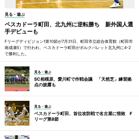
見る・遊ぶ
ペスカドーラ町田、北九州に逆転勝ち 新外国人選
手デビューも
Fリーグディビジョン1第10節が7月31日、町田市立総合体育館（町田市
南成瀬5）で行われ、ペスカドーラ町田がボルクバレット北九州に4-2
で勝利した。
見る・遊ぶ
SC相模原、愛川町で作戦会議 「天然芝」練習拠
点の披露も
見る・遊ぶ
ペスカドーラ町田、首位攻防戦で名古屋に惜敗 F
リーグ第8節