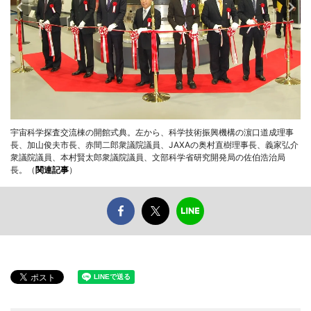
宇宙科学探査交流棟の開館式典。左から、科学技術振興機構の濵口道成理事
長、加山俊夫市長、赤間二郎衆議院議員、JAXAの奥村直樹理事長、義家弘介
衆議院議員、本村賢太郎衆議院議員、文部科学省研究開発局の佐伯浩治局
長。（
関連記事
）