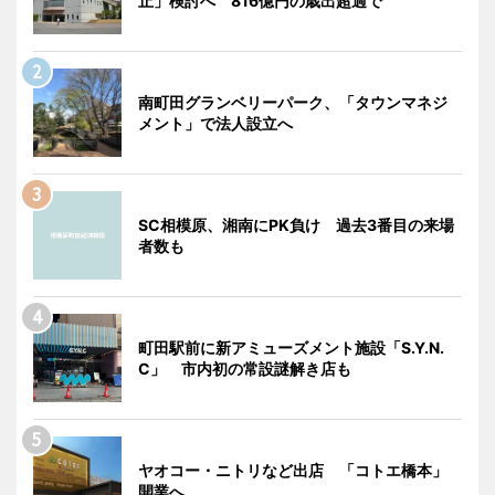
止」検討へ 816億円の歳出超過で
南町田グランベリーパーク、「タウンマネジ
メント」で法人設立へ
SC相模原、湘南にPK負け 過去3番目の来場
者数も
町田駅前に新アミューズメント施設「S.Y.N.
C」 市内初の常設謎解き店も
ヤオコー・ニトリなど出店 「コトエ橋本」
開業へ