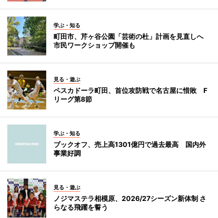
学ぶ・知る
町田市、芹ヶ谷公園「芸術の杜」計画を見直しへ
市民ワークショップ開催も
見る・遊ぶ
ペスカドーラ町田、首位攻防戦で名古屋に惜敗 F
リーグ第8節
学ぶ・知る
ブックオフ、売上高1301億円で過去最高 国内外
事業好調
見る・遊ぶ
ノジマステラ相模原、2026/27シーズン新体制 さ
らなる飛躍を誓う