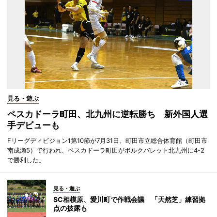
見る・遊ぶ
ペスカドーラ町田、北九州に逆転勝ち 新外国人選
手デビューも
Fリーグディビジョン1第10節が7月31日、町田市立総合体育館（町田市
南成瀬5）で行われ、ペスカドーラ町田がボルクバレット北九州に4-2
で勝利した。
見る・遊ぶ
SC相模原、愛川町で作戦会議 「天然芝」練習拠
点の披露も