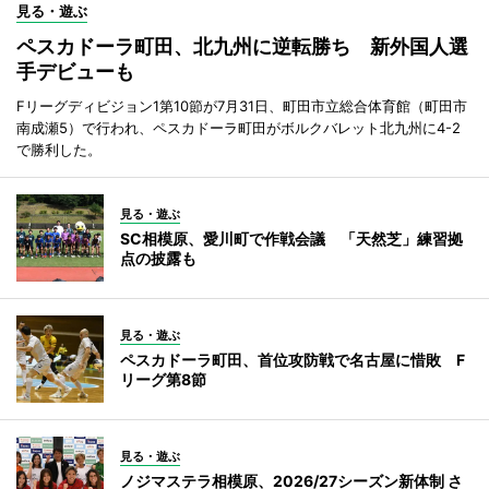
見る・遊ぶ
ペスカドーラ町田、北九州に逆転勝ち 新外国人選
手デビューも
Fリーグディビジョン1第10節が7月31日、町田市立総合体育館（町田市
南成瀬5）で行われ、ペスカドーラ町田がボルクバレット北九州に4-2
で勝利した。
見る・遊ぶ
SC相模原、愛川町で作戦会議 「天然芝」練習拠
点の披露も
見る・遊ぶ
ペスカドーラ町田、首位攻防戦で名古屋に惜敗 F
リーグ第8節
見る・遊ぶ
ノジマステラ相模原、2026/27シーズン新体制 さ