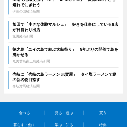
連れでにぎわう
伊豆の国経済新聞
飯田で「小さな体験マルシェ」 好きを仕事にしている6店
が日替わり出店
飯田経済新聞
徳之島「ユイの島で結ぶ太鼓祭り」 9年ぶりの開催で島を
沸かせる
奄美群島南三島経済新聞
壱岐に「壱岐の島ラーメン 志賀屋」 タイ塩ラーメンで島
の新名物目指す
壱岐対馬経済新聞
食べる
見る・遊ぶ
買う
暮らす・働く
学ぶ・知る
特集