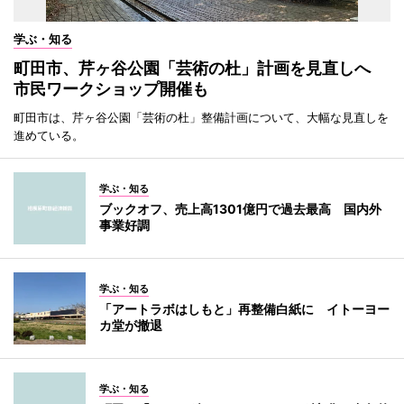
学ぶ・知る
町田市、芹ヶ谷公園「芸術の杜」計画を見直しへ
市民ワークショップ開催も
町田市は、芹ヶ谷公園「芸術の杜」整備計画について、大幅な見直しを
進めている。
学ぶ・知る
ブックオフ、売上高1301億円で過去最高 国内外
事業好調
学ぶ・知る
「アートラボはしもと」再整備白紙に イトーヨー
カ堂が撤退
学ぶ・知る