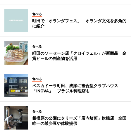
食べる
町田で「オランダフェス」 オランダ文化を多角的
に紹介
食べる
町田のソーセージ店「クロイツェル」が新商品 金
賞ビールの副産物を活用
食べる
ペスカドーラ町田、成瀬に複合型クラブハウス
「INOVA」 ブラジル料理店も
食べる
相模原の公園にタリーズ「店内焙煎」旗艦店 全国
唯一の希少豆や体験提供