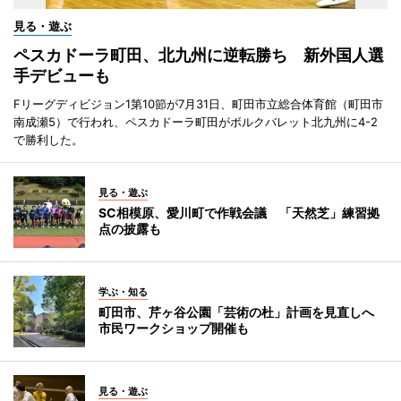
見る・遊ぶ
ペスカドーラ町田、北九州に逆転勝ち 新外国人選
手デビューも
Fリーグディビジョン1第10節が7月31日、町田市立総合体育館（町田市
南成瀬5）で行われ、ペスカドーラ町田がボルクバレット北九州に4-2
で勝利した。
見る・遊ぶ
SC相模原、愛川町で作戦会議 「天然芝」練習拠
点の披露も
学ぶ・知る
町田市、芹ヶ谷公園「芸術の杜」計画を見直しへ
市民ワークショップ開催も
見る・遊ぶ