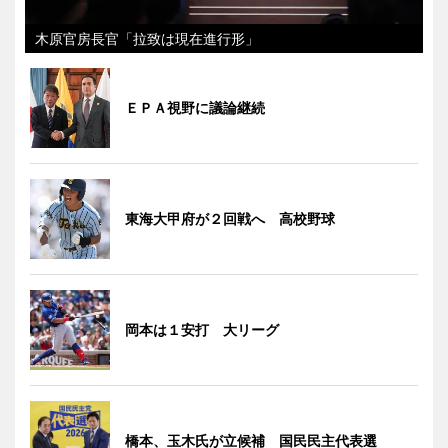
木原官房長官「拉致は現在進行形」
ＥＰＡ視野に議論継続
東海大甲府が２回戦へ 高校野球
岡本は１安打 大リーグ
橋本、玉木氏が立候補 国民民主代表選