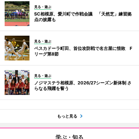
見る・遊ぶ
SC相模原、愛川町で作戦会議 「天然芝」練習拠
点の披露も
見る・遊ぶ
ペスカドーラ町田、首位攻防戦で名古屋に惜敗 F
リーグ第8節
見る・遊ぶ
ノジマステラ相模原、2026/27シーズン新体制 さ
らなる飛躍を誓う
もっと見る
学ぶ・知る