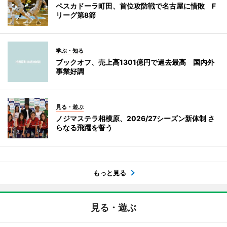
ペスカドーラ町田、首位攻防戦で名古屋に惜敗 F
リーグ第8節
学ぶ・知る
ブックオフ、売上高1301億円で過去最高 国内外
事業好調
見る・遊ぶ
ノジマステラ相模原、2026/27シーズン新体制 さ
らなる飛躍を誓う
もっと見る
見る・遊ぶ