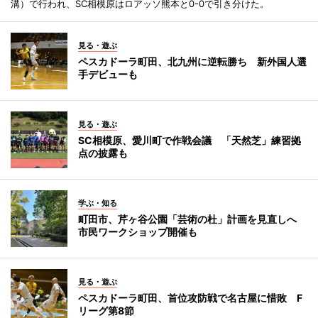
溝）で行われ、SC相模原はロアッソ熊本と0-0で引き分けた。
見る・遊ぶ
ペスカドーラ町田、北九州に逆転勝ち 新外国人選
手デビューも
見る・遊ぶ
SC相模原、愛川町で作戦会議 「天然芝」練習拠
点の披露も
学ぶ・知る
町田市、芹ヶ谷公園「芸術の杜」計画を見直しへ
市民ワークショップ開催も
見る・遊ぶ
ペスカドーラ町田、首位攻防戦で名古屋に惜敗 F
リーグ第8節