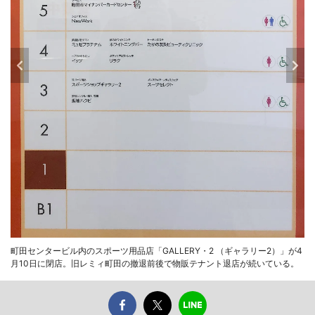
町田センタービル内のスポーツ用品店「GALLERY・2 （ギャラリー2）」が4
月10日に閉店。旧レミィ町田の撤退前後で物販テナント退店が続いている。