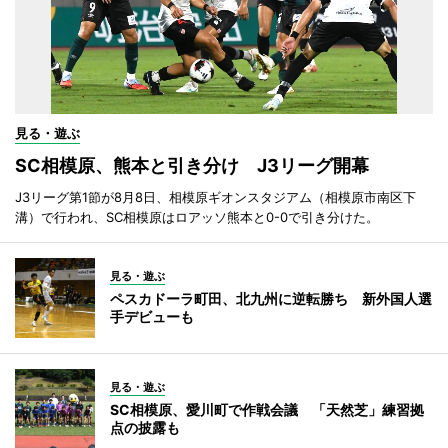
見る・遊ぶ
SC相模原、熊本と引き分け J3リーグ開幕
J3リーグ第1節が8月8日、相模原ギオンスタジアム（相模原市南区下
溝）で行われ、SC相模原はロアッソ熊本と0-0で引き分けた。
見る・遊ぶ
ペスカドーラ町田、北九州に逆転勝ち 新外国人選
手デビューも
見る・遊ぶ
SC相模原、愛川町で作戦会議 「天然芝」練習拠
点の披露も