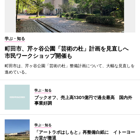
学ぶ・知る
町田市、芹ヶ谷公園「芸術の杜」計画を見直しへ
市民ワークショップ開催も
町田市は、芹ヶ谷公園「芸術の杜」整備計画について、大幅な見直しを
進めている。
学ぶ・知る
ブックオフ、売上高1301億円で過去最高 国内外
事業好調
学ぶ・知る
「アートラボはしもと」再整備白紙に イトーヨー
カ堂が撤退