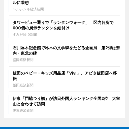
ルに着想
ヘルシンキ経済新聞
タワービュー通りで「ランタンウォーク」 区内各所で
600個の展示ランタンを絵付け
すみだ経済新聞
石川啄木記念館で啄木の文学碑をたどる企画展 第2弾は県
内・東北の碑
盛岡経済新聞
飯田のベビー・キッズ用品店「Vivi」、アピタ飯田店へ移
転
飯田経済新聞
伊東「門脇つり橋」が訪日外国人ランキング全国2位 大室
山と合わせて訪問
伊東経済新聞