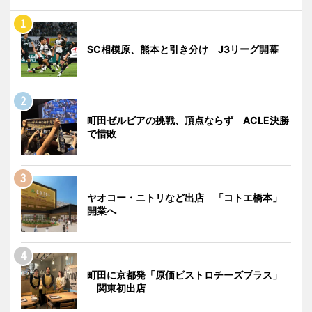
SC相模原、熊本と引き分け J3リーグ開幕
町田ゼルビアの挑戦、頂点ならず ACLE決勝
で惜敗
ヤオコー・ニトリなど出店 「コトエ橋本」
開業へ
町田に京都発「原価ビストロチーズプラス」
関東初出店