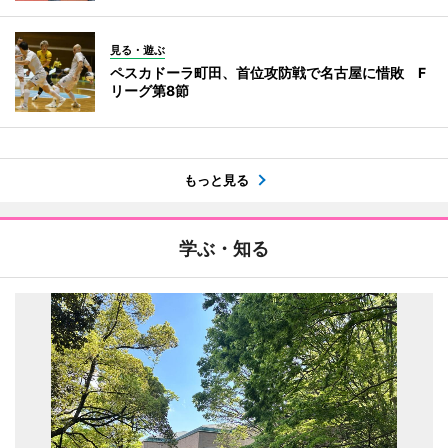
見る・遊ぶ
ペスカドーラ町田、首位攻防戦で名古屋に惜敗 F
リーグ第8節
もっと見る
学ぶ・知る