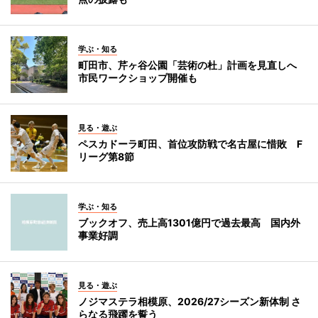
学ぶ・知る
町田市、芹ヶ谷公園「芸術の杜」計画を見直しへ
市民ワークショップ開催も
見る・遊ぶ
ペスカドーラ町田、首位攻防戦で名古屋に惜敗 F
リーグ第8節
学ぶ・知る
ブックオフ、売上高1301億円で過去最高 国内外
事業好調
見る・遊ぶ
ノジマステラ相模原、2026/27シーズン新体制 さ
らなる飛躍を誓う