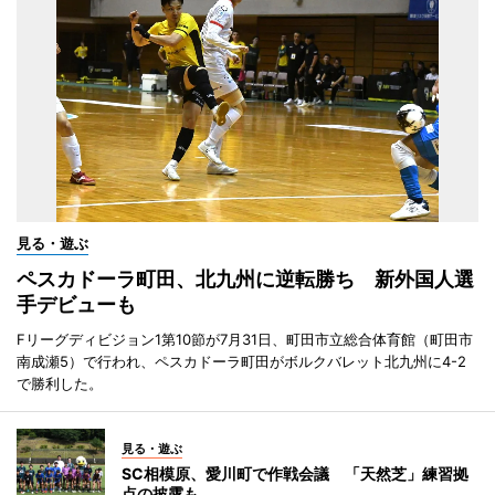
見る・遊ぶ
ペスカドーラ町田、北九州に逆転勝ち 新外国人選
手デビューも
Fリーグディビジョン1第10節が7月31日、町田市立総合体育館（町田市
南成瀬5）で行われ、ペスカドーラ町田がボルクバレット北九州に4-2
で勝利した。
見る・遊ぶ
SC相模原、愛川町で作戦会議 「天然芝」練習拠
点の披露も