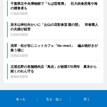
千葉県立中央博物館で「ちば恐竜博」 巨大肉食恐竜や海
の捕食者も
千葉経済新聞
岩木山神社向かいに「お山の花彩食堂 龍の憩」 和食職人
の夫婦が経営
弘前経済新聞
浅草・松が谷にニットカフェ「ito-mori」 編み物好きが
集う場に
浅草経済新聞
北習志野の老舗精肉店「鳥吉」が創業170周年 幕末から
続くのれん守る
船橋経済新聞
食べる
見る・遊ぶ
買う