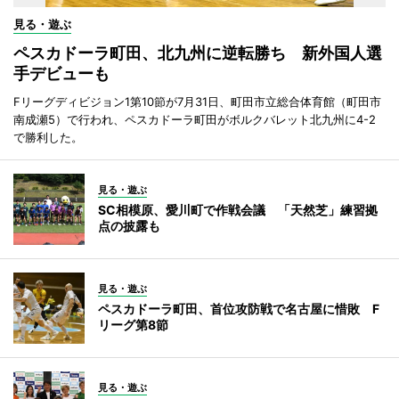
見る・遊ぶ
ペスカドーラ町田、北九州に逆転勝ち 新外国人選
手デビューも
Fリーグディビジョン1第10節が7月31日、町田市立総合体育館（町田市
南成瀬5）で行われ、ペスカドーラ町田がボルクバレット北九州に4-2
で勝利した。
見る・遊ぶ
SC相模原、愛川町で作戦会議 「天然芝」練習拠
点の披露も
見る・遊ぶ
ペスカドーラ町田、首位攻防戦で名古屋に惜敗 F
リーグ第8節
見る・遊ぶ