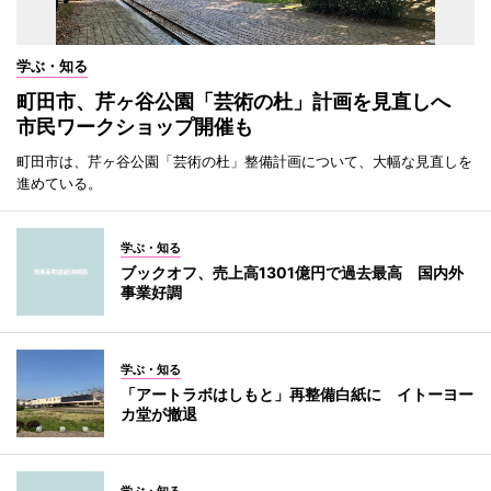
学ぶ・知る
町田市、芹ヶ谷公園「芸術の杜」計画を見直しへ
市民ワークショップ開催も
町田市は、芹ヶ谷公園「芸術の杜」整備計画について、大幅な見直しを
進めている。
学ぶ・知る
ブックオフ、売上高1301億円で過去最高 国内外
事業好調
学ぶ・知る
「アートラボはしもと」再整備白紙に イトーヨー
カ堂が撤退