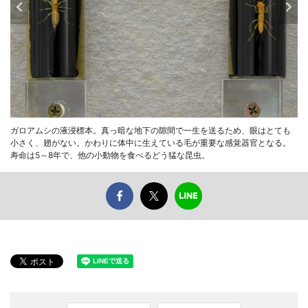
ガロアムシの液浸標本。真っ暗な地下の隙間で一生を送るため、眼はとても
小さく、翅がない。かわりに体中に生えている毛が重要な感覚器官となる。
寿命は5～8年で、他の小動物を食べるどう猛な昆虫。