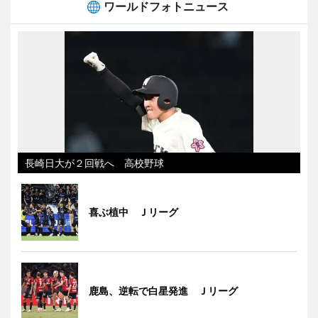
ワールドフォトニュース
長崎日大が２回戦へ 高校野球
喜ぶ植中 Ｊリーグ
鹿島、逆転で白星発進 Ｊリーグ