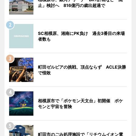
止」検討へ 816億円の歳出超過で
SC相模原、湘南にPK負け 過去3番目の来場
者数も
町田ゼルビアの挑戦、頂点ならず ACLE決勝
で惜敗
相模原市で「ポケモン天文台」初開催 ポケ
モンと宇宙を冒険
町田市のごみ処理施設で「リチウムイオン電