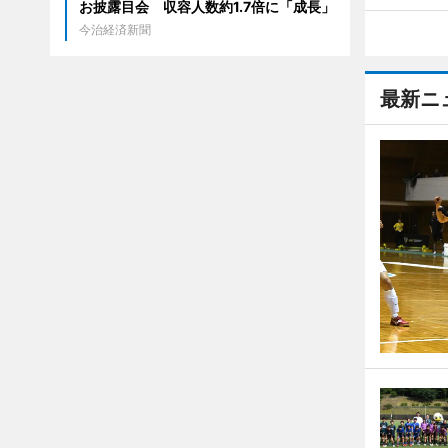
お披露目会 収容人数約1.7倍に「成長」
今治経済新聞
最新ニ