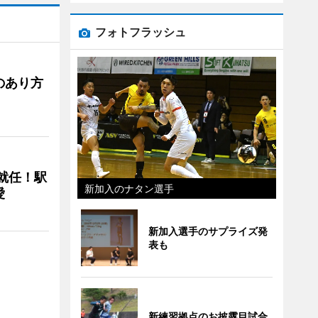
フォトフラッシュ
のあり方
に就任！駅
新加入のナタン選手
愛
新加入選手のサプライズ発
表も
新練習拠点のお披露目試合