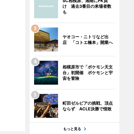
SC相模原、湘南にPK負
け 過去3番目の来場者数
も
ヤオコー・ニトリなど出
店 「コトエ橋本」開業へ
相模原市で「ポケモン天文
台」初開催 ポケモンと宇
宙を冒険
町田ゼルビアの挑戦、頂点
ならず ACLE決勝で惜敗
もっと見る