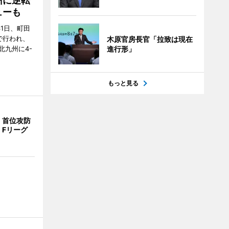
州に逆転
ューも
31日、町田
で行われ、
木原官房長官「拉致は現在
北九州に4-
進行形」
もっと見る
、首位攻防
 Fリーグ