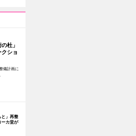
術の杜」
ークショ
整備計画に
。
もと」再整
ヨーカ堂が