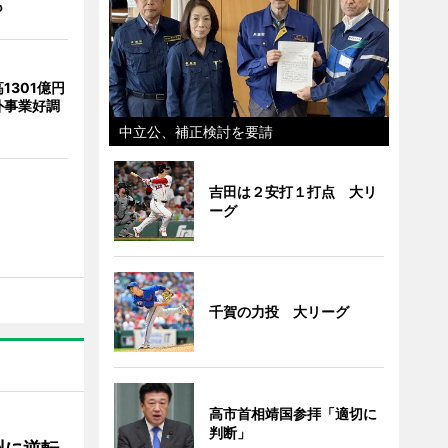
も
1301億円
外事業好調
中立公、補正検討を要請
吉田は２安打１打点 大リ
ーグ
千賀の力投 大リーグ
高市首相靖国参拝「適切に
判断」