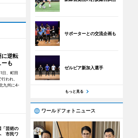
サポーターとの交流企画も
州に逆転
ューも
ゼルビア新加入選手
31日、町田
で行われ、
北九州に4-
もっと見る
ワールドフォトニュース
園「芸術の
へ 市民ワ