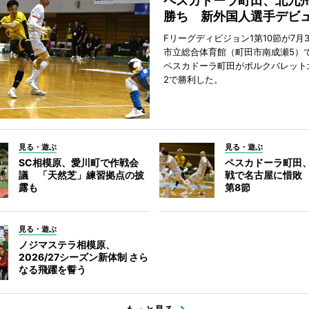
ペスカドーラ町田、北九
勝ち 新外国人選手デビ
Fリーグディビジョン1第10節が7月
市立総合体育館（町田市南成瀬5）
ペスカドーラ町田がボルクバレット
2で勝利した。
見る・遊ぶ
見る・遊ぶ
SC相模原、愛川町で作戦会
ペスカドーラ町田
議 「天然芝」練習拠点の披
戦で名古屋に惜敗
露も
第8節
見る・遊ぶ
ノジマステラ相模原、
2026/27シーズン新体制 さら
なる飛躍を誓う