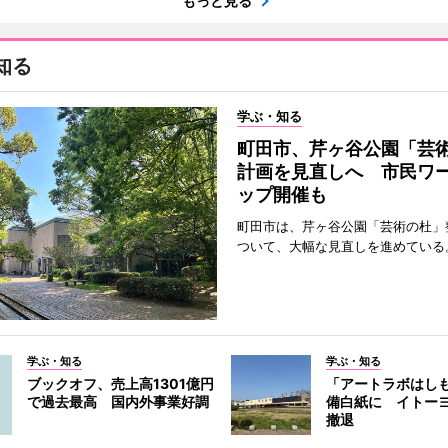
もっと見る
知る
学ぶ・知る
町田市、芹ヶ谷公園「芸
計画を見直しへ 市民ワ
ップ開催も
町田市は、芹ヶ谷公園「芸術の杜」
ついて、大幅な見直しを進めている
学ぶ・知る
学ぶ・知る
ブックオフ、売上高1301億円
「アートラボはし
で過去最高 国内外事業好調
備白紙に イトー
撤退