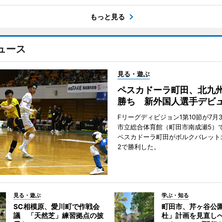
もっと見る
ュース
見る・遊ぶ
ペスカドーラ町田、北九
勝ち 新外国人選手デビ
Fリーグディビジョン1第10節が7月
市立総合体育館（町田市南成瀬5）
ペスカドーラ町田がボルクバレット
2で勝利した。
見る・遊ぶ
学ぶ・知る
SC相模原、愛川町で作戦会
町田市、芹ヶ谷公
議 「天然芝」練習拠点の披
杜」計画を見直し