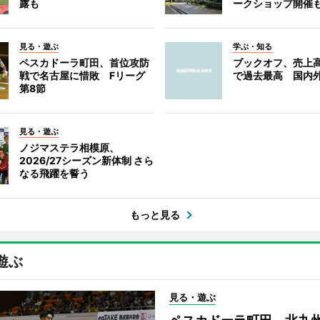
露も
ークショップ開催
見る・遊ぶ
学ぶ・知る
ペスカドーラ町田、首位攻防
ブックオフ、売上高
戦で名古屋に惜敗 Fリーグ
で過去最高 国内
第8節
見る・遊ぶ
ノジマステラ相模原、
2026/27シーズン新体制 さら
なる飛躍を誓う
もっと見る
遊ぶ
見る・遊ぶ