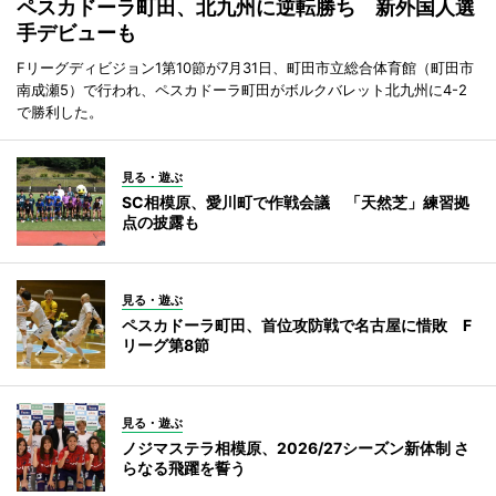
ペスカドーラ町田、北九州に逆転勝ち 新外国人選
手デビューも
Fリーグディビジョン1第10節が7月31日、町田市立総合体育館（町田市
南成瀬5）で行われ、ペスカドーラ町田がボルクバレット北九州に4-2
で勝利した。
見る・遊ぶ
SC相模原、愛川町で作戦会議 「天然芝」練習拠
点の披露も
見る・遊ぶ
ペスカドーラ町田、首位攻防戦で名古屋に惜敗 F
リーグ第8節
見る・遊ぶ
ノジマステラ相模原、2026/27シーズン新体制 さ
らなる飛躍を誓う