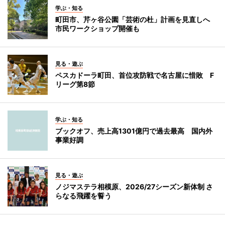
学ぶ・知る
町田市、芹ヶ谷公園「芸術の杜」計画を見直しへ
市民ワークショップ開催も
見る・遊ぶ
ペスカドーラ町田、首位攻防戦で名古屋に惜敗 F
リーグ第8節
学ぶ・知る
ブックオフ、売上高1301億円で過去最高 国内外
事業好調
見る・遊ぶ
ノジマステラ相模原、2026/27シーズン新体制 さ
らなる飛躍を誓う