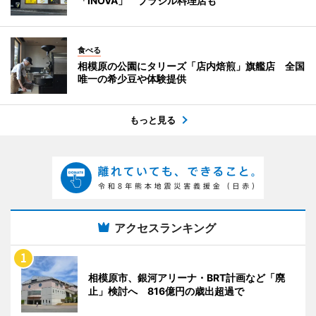
「INOVA」 ブラジル料理店も
食べる
相模原の公園にタリーズ「店内焙煎」旗艦店 全国
唯一の希少豆や体験提供
もっと見る
アクセスランキング
相模原市、銀河アリーナ・BRT計画など「廃
止」検討へ 816億円の歳出超過で