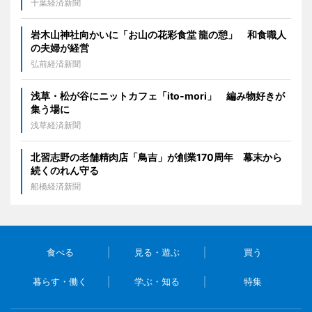
千葉経済新聞
岩木山神社向かいに「お山の花彩食堂 龍の憩」 和食職人
の夫婦が経営
弘前経済新聞
浅草・松が谷にニットカフェ「ito-mori」 編み物好きが
集う場に
浅草経済新聞
北習志野の老舗精肉店「鳥吉」が創業170周年 幕末から
続くのれん守る
船橋経済新聞
食べる
見る・遊ぶ
買う
暮らす・働く
学ぶ・知る
特集