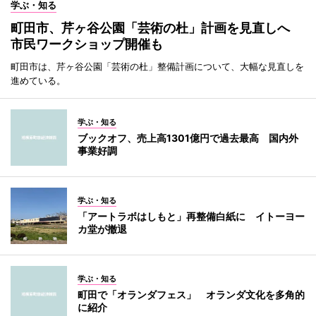
学ぶ・知る
町田市、芹ヶ谷公園「芸術の杜」計画を見直しへ
市民ワークショップ開催も
町田市は、芹ヶ谷公園「芸術の杜」整備計画について、大幅な見直しを
進めている。
学ぶ・知る
ブックオフ、売上高1301億円で過去最高 国内外
事業好調
学ぶ・知る
「アートラボはしもと」再整備白紙に イトーヨー
カ堂が撤退
学ぶ・知る
町田で「オランダフェス」 オランダ文化を多角的
に紹介