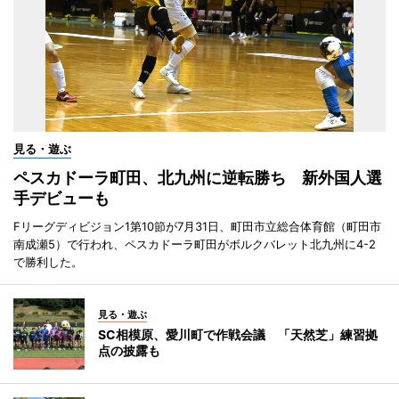
見る・遊ぶ
ペスカドーラ町田、北九州に逆転勝ち 新外国人選
手デビューも
Fリーグディビジョン1第10節が7月31日、町田市立総合体育館（町田市
南成瀬5）で行われ、ペスカドーラ町田がボルクバレット北九州に4-2
で勝利した。
見る・遊ぶ
SC相模原、愛川町で作戦会議 「天然芝」練習拠
点の披露も