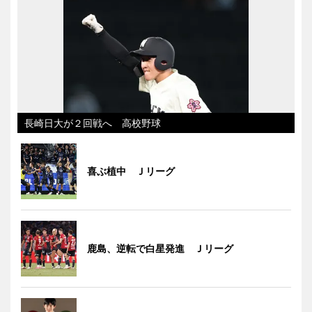
長崎日大が２回戦へ 高校野球
喜ぶ植中 Ｊリーグ
鹿島、逆転で白星発進 Ｊリーグ