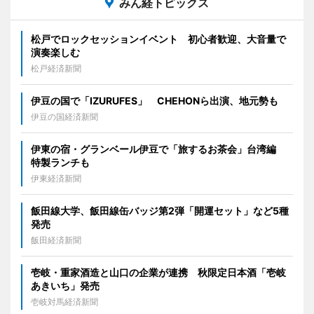
みん経トピックス
松戸でロックセッションイベント 初心者歓迎、大音量で
演奏楽しむ
松戸経済新聞
伊豆の国で「IZURUFES」 CHEHONら出演、地元勢も
伊豆の国経済新聞
伊東の宿・グランベール伊豆で「旅するお茶会」台湾編
特製ランチも
伊東経済新聞
飯田線大学、飯田線缶バッジ第2弾「開運セット」など5種
発売
飯田経済新聞
壱岐・重家酒造と山口の企業が連携 秋限定日本酒「壱岐
あきいち」発売
壱岐対馬経済新聞