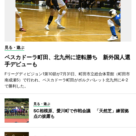
見る・遊ぶ
ペスカドーラ町田、北九州に逆転勝ち 新外国人選
手デビューも
Fリーグディビジョン1第10節が7月31日、町田市立総合体育館（町田市
南成瀬5）で行われ、ペスカドーラ町田がボルクバレット北九州に4-2
で勝利した。
見る・遊ぶ
SC相模原、愛川町で作戦会議 「天然芝」練習拠
点の披露も