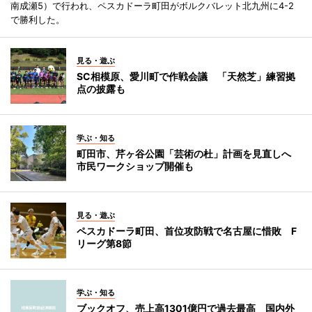
南成瀬5）で行われ、ペスカドーラ町田がボルクバレット北九州に4-2
で勝利した。
見る・遊ぶ
SC相模原、愛川町で作戦会議 「天然芝」練習拠
点の披露も
学ぶ・知る
町田市、芹ヶ谷公園「芸術の杜」計画を見直しへ
市民ワークショップ開催も
見る・遊ぶ
ペスカドーラ町田、首位攻防戦で名古屋に惜敗 F
リーグ第8節
学ぶ・知る
ブックオフ、売上高1301億円で過去最高 国内外