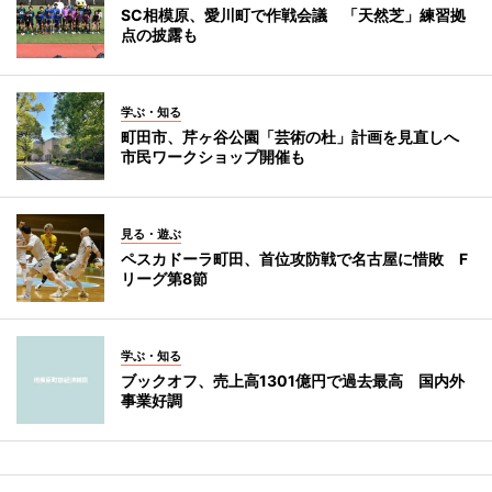
SC相模原、愛川町で作戦会議 「天然芝」練習拠
点の披露も
学ぶ・知る
町田市、芹ヶ谷公園「芸術の杜」計画を見直しへ
市民ワークショップ開催も
見る・遊ぶ
ペスカドーラ町田、首位攻防戦で名古屋に惜敗 F
リーグ第8節
学ぶ・知る
ブックオフ、売上高1301億円で過去最高 国内外
事業好調