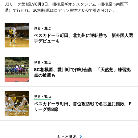
J3リーグ第1節が8月8日、相模原ギオンスタジアム（相模原市南区下
溝）で行われ、SC相模原はロアッソ熊本と0-0で引き分けた。
見る・遊ぶ
ペスカドーラ町田、北九州に逆転勝ち 新外国人選
手デビューも
見る・遊ぶ
SC相模原、愛川町で作戦会議 「天然芝」練習拠
点の披露も
見る・遊ぶ
ペスカドーラ町田、首位攻防戦で名古屋に惜敗 F
リーグ第8節
もっと見る