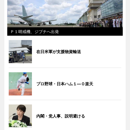
Ｐ１哨戒機、ジブチへ出発
在日米軍が支援物資輸送
プロ野球・日本ハム１―０楽天
内閣・党人事、説明避ける