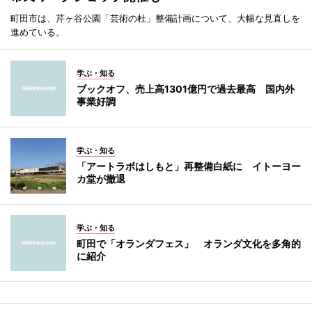
町田市は、芹ヶ谷公園「芸術の杜」整備計画について、大幅な見直しを
進めている。
学ぶ・知る
ブックオフ、売上高1301億円で過去最高 国内外
事業好調
学ぶ・知る
「アートラボはしもと」再整備白紙に イトーヨー
カ堂が撤退
学ぶ・知る
町田で「オランダフェス」 オランダ文化を多角的
に紹介