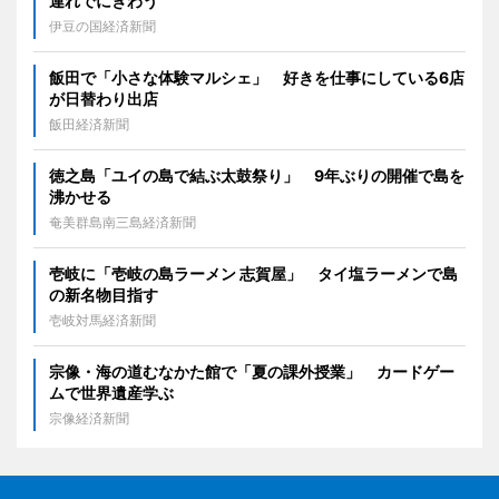
連れでにぎわう
伊豆の国経済新聞
飯田で「小さな体験マルシェ」 好きを仕事にしている6店
が日替わり出店
飯田経済新聞
徳之島「ユイの島で結ぶ太鼓祭り」 9年ぶりの開催で島を
沸かせる
奄美群島南三島経済新聞
壱岐に「壱岐の島ラーメン 志賀屋」 タイ塩ラーメンで島
の新名物目指す
壱岐対馬経済新聞
宗像・海の道むなかた館で「夏の課外授業」 カードゲー
ムで世界遺産学ぶ
宗像経済新聞