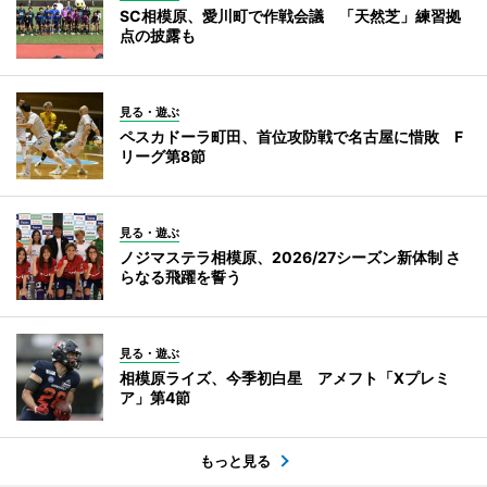
SC相模原、愛川町で作戦会議 「天然芝」練習拠
点の披露も
見る・遊ぶ
ペスカドーラ町田、首位攻防戦で名古屋に惜敗 F
リーグ第8節
見る・遊ぶ
ノジマステラ相模原、2026/27シーズン新体制 さ
らなる飛躍を誓う
見る・遊ぶ
相模原ライズ、今季初白星 アメフト「Xプレミ
ア」第4節
もっと見る