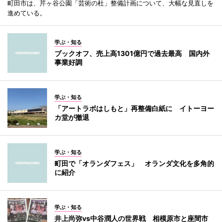
町田市は、芹ヶ谷公園「芸術の杜」整備計画について、大幅な見直しを
進めている。
学ぶ・知る
ブックオフ、売上高1301億円で過去最高 国内外
事業好調
学ぶ・知る
「アートラボはしもと」再整備白紙に イトーヨー
カ堂が撤退
学ぶ・知る
町田で「オランダフェス」 オランダ文化を多角的
に紹介
学ぶ・知る
井上尚弥vs中谷潤人の世界戦 相模原市と座間市