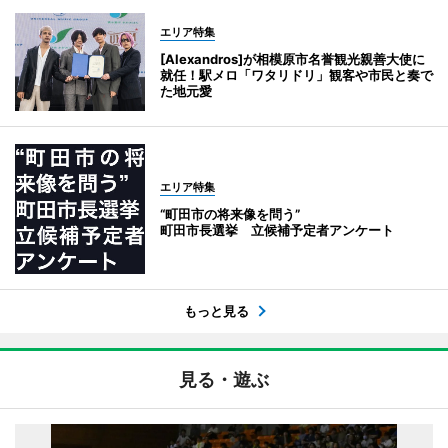
エリア特集
[Alexandros]が相模原市名誉観光親善大使に
就任！駅メロ「ワタリドリ」観客や市民と奏で
た地元愛
エリア特集
“町田市の将来像を問う”
町田市長選挙 立候補予定者アンケート
もっと見る
見る・遊ぶ