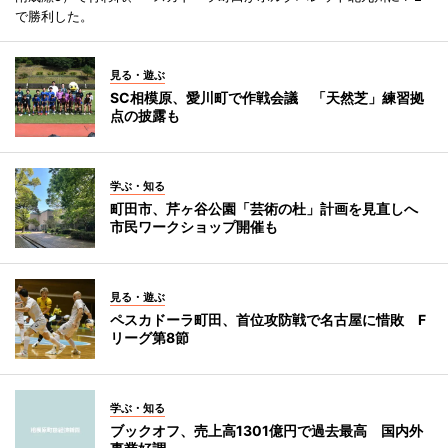
で勝利した。
見る・遊ぶ
SC相模原、愛川町で作戦会議 「天然芝」練習拠
点の披露も
学ぶ・知る
町田市、芹ヶ谷公園「芸術の杜」計画を見直しへ
市民ワークショップ開催も
見る・遊ぶ
ペスカドーラ町田、首位攻防戦で名古屋に惜敗 F
リーグ第8節
学ぶ・知る
ブックオフ、売上高1301億円で過去最高 国内外