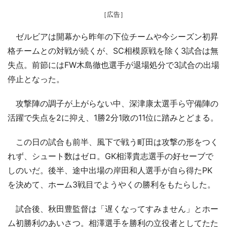
［広告］
ゼルビアは開幕から昨年の下位チームや今シーズン初昇
格チームとの対戦が続くが、SC相模原戦を除く3試合は無
失点。前節にはFW木島徹也選手が退場処分で3試合の出場
停止となった。
攻撃陣の調子が上がらない中、深津康太選手ら守備陣の
活躍で失点を2に抑え、1勝2分1敗の11位に踏みとどまる。
この日の試合も前半、風下で戦う町田は攻撃の形をつく
れず、シュート数はゼロ。GK相澤貴志選手の好セーブで
しのいだ。後半、途中出場の岸田和人選手が自ら得たPK
を決めて、ホーム3戦目でようやくの勝利をもたらした。
試合後、秋田豊監督は「遅くなってすみません」とホー
ム初勝利のあいさつ。相澤選手を勝利の立役者としてたた