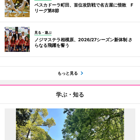
ペスカドーラ町田、首位攻防戦で名古屋に惜敗 F
リーグ第8節
見る・遊ぶ
ノジマステラ相模原、2026/27シーズン新体制 さ
らなる飛躍を誓う
もっと見る
学ぶ・知る