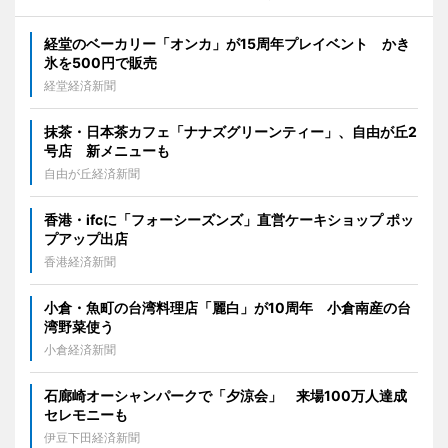
経堂のベーカリー「オンカ」が15周年プレイベント かき
氷を500円で販売
経堂経済新聞
抹茶・日本茶カフェ「ナナズグリーンティー」、自由が丘2
号店 新メニューも
自由が丘経済新聞
香港・ifcに「フォーシーズンズ」直営ケーキショップ ポッ
プアップ出店
香港経済新聞
小倉・魚町の台湾料理店「麗白」が10周年 小倉南産の台
湾野菜使う
小倉経済新聞
石廊崎オーシャンパークで「夕涼会」 来場100万人達成
セレモニーも
伊豆下田経済新聞