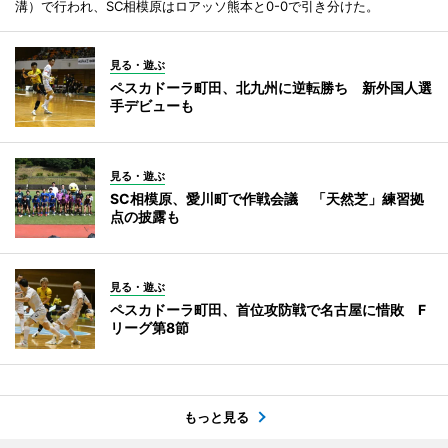
溝）で行われ、SC相模原はロアッソ熊本と0-0で引き分けた。
見る・遊ぶ
ペスカドーラ町田、北九州に逆転勝ち 新外国人選
手デビューも
見る・遊ぶ
SC相模原、愛川町で作戦会議 「天然芝」練習拠
点の披露も
見る・遊ぶ
ペスカドーラ町田、首位攻防戦で名古屋に惜敗 F
リーグ第8節
もっと見る