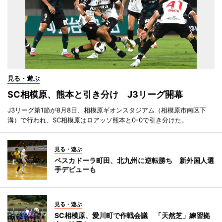
見る・遊ぶ
SC相模原、熊本と引き分け J3リーグ開幕
J3リーグ第1節が8月8日、相模原ギオンスタジアム（相模原市南区下
溝）で行われ、SC相模原はロアッソ熊本と0-0で引き分けた。
見る・遊ぶ
ペスカドーラ町田、北九州に逆転勝ち 新外国人選
手デビューも
見る・遊ぶ
SC相模原、愛川町で作戦会議 「天然芝」練習拠