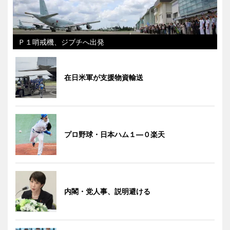
Ｐ１哨戒機、ジブチへ出発
在日米軍が支援物資輸送
プロ野球・日本ハム１―０楽天
内閣・党人事、説明避ける