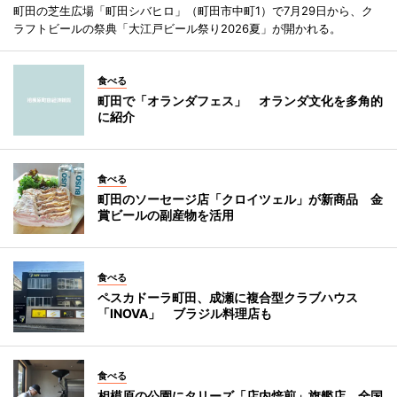
町田の芝生広場「町田シバヒロ」（町田市中町1）で7月29日から、ク
ラフトビールの祭典「大江戸ビール祭り2026夏」が開かれる。
食べる
町田で「オランダフェス」 オランダ文化を多角的
に紹介
食べる
町田のソーセージ店「クロイツェル」が新商品 金
賞ビールの副産物を活用
食べる
ペスカドーラ町田、成瀬に複合型クラブハウス
「INOVA」 ブラジル料理店も
食べる
相模原の公園にタリーズ「店内焙煎」旗艦店 全国