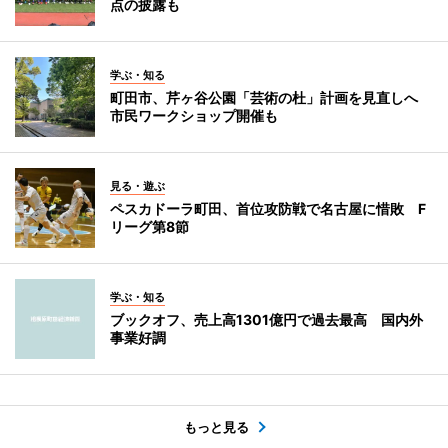
点の披露も
学ぶ・知る
町田市、芹ヶ谷公園「芸術の杜」計画を見直しへ
市民ワークショップ開催も
見る・遊ぶ
ペスカドーラ町田、首位攻防戦で名古屋に惜敗 F
リーグ第8節
学ぶ・知る
ブックオフ、売上高1301億円で過去最高 国内外
事業好調
もっと見る