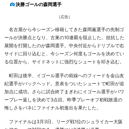
決勝ゴールの森岡選手
［広告］
名古屋から今シーズン移籍してきた森岡薫選手の先制ゴ
ールが決勝点となり、古巣の10連覇を阻止した。拮抗した
展開を打開したのが森岡選手。中央付近からドリブルで右
サイドに回り込むと、今シーズン何度もゴールを決めてい
る位置から、サイドネットに強烈なシュートを叩き込む。
町田は後半、イゴール選手の前線へのフィードを金山友
紀選手がバックヘッド。意表をついたシュートで町田が追
加点に成功。さらに試合終了まぎわにイゴール選手がパワ
ープレー返しを決めて3点目。昨季プレーオフ初戦敗退の
悔しさをバネにファイナル初進出を果たした。
ファイナルは3月3日、リーグ戦1位のシュライカー大阪