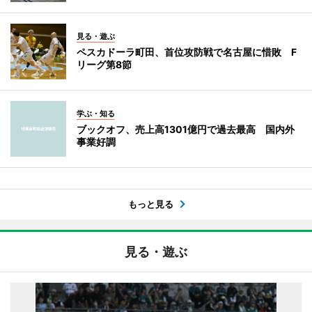
見る・遊ぶ
ペスカドーラ町田、首位攻防戦で名古屋に惜敗 F
リーグ第8節
学ぶ・知る
ブックオフ、売上高1301億円で過去最高 国内外
事業好調
もっと見る
見る・遊ぶ