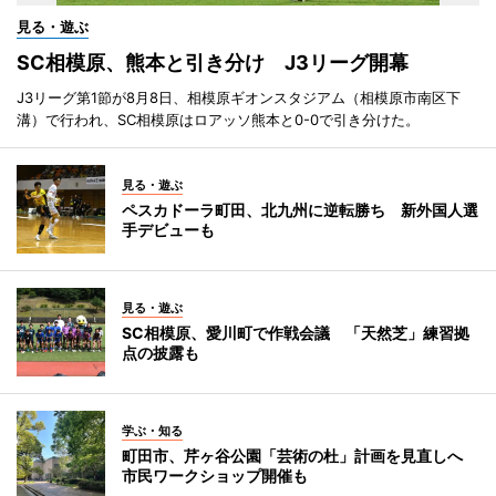
見る・遊ぶ
SC相模原、熊本と引き分け J3リーグ開幕
J3リーグ第1節が8月8日、相模原ギオンスタジアム（相模原市南区下
溝）で行われ、SC相模原はロアッソ熊本と0-0で引き分けた。
見る・遊ぶ
ペスカドーラ町田、北九州に逆転勝ち 新外国人選
手デビューも
見る・遊ぶ
SC相模原、愛川町で作戦会議 「天然芝」練習拠
点の披露も
学ぶ・知る
町田市、芹ヶ谷公園「芸術の杜」計画を見直しへ
市民ワークショップ開催も