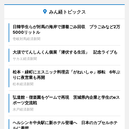
みん経トピックス
日韓学生らが対馬の海岸で漂着ごみ回収 プラごみなど2万
5000リットル
壱岐対馬経済新聞
大須でてんしんくん個展「潜伏する生活」 記念ライブも
サカエ経済新聞
松本・緑町にエスニック料理店「がねいしゃ」移転 6年ぶ
りに夜営業も再開
松本経済新聞
弘道館・偕楽園をゲームで再現 茨城県内企業と学生のeス
ポーツ交流戦
水戸経済新聞
ヘルシンキ中央駅に新ホテル登場へ 日本のカプセルホテ
ルに着想