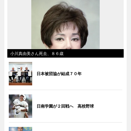
小川真由美さん死去、８６歳
日本被団協が結成７０年
日南学園が２回戦へ 高校野球