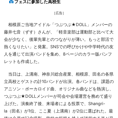
フェスに参加した高校生
［広告］
相模原ご当地アイドル「つぶつぶ★DOLL」メンバーの
藤井七音（ずす）さんが、「軽音楽部は運動部と比べて大
会が少なく、後輩先輩とのつながりが薄い。もっと部活で
熱くなりたい」と発案。SNSでの呼びかけや中学時代の友
人を通じて出演バンドを集め、8ページのカラー版パンフ
レットも作成した。
当日は、上溝南、神奈川総合産業、相模原、田名の各県
立高校とゲストの計10バンドが出演。各バンドは、課題の
アニソン・ボーカロイド曲、オリジナル曲などを熱演し、
つぶつぶ★DOLLメンバーが司会や会場運営を務めて盛り
上げた。演奏終了後、来場者による投票で、Shangri-
la（田名）が1位、ここ夏（上溝南）が2位に選ばれた。最