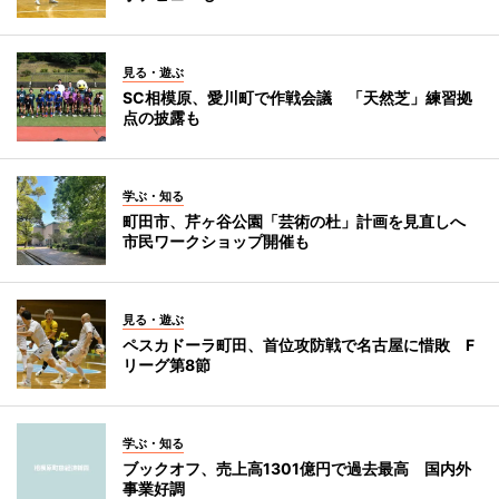
見る・遊ぶ
SC相模原、愛川町で作戦会議 「天然芝」練習拠
点の披露も
学ぶ・知る
町田市、芹ヶ谷公園「芸術の杜」計画を見直しへ
市民ワークショップ開催も
見る・遊ぶ
ペスカドーラ町田、首位攻防戦で名古屋に惜敗 F
リーグ第8節
学ぶ・知る
ブックオフ、売上高1301億円で過去最高 国内外
事業好調