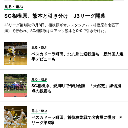
見る・遊ぶ
SC相模原、熊本と引き分け J3リーグ開幕
J3リーグ第1節が8月8日、相模原ギオンスタジアム（相模原市南区下
溝）で行われ、SC相模原はロアッソ熊本と0-0で引き分けた。
見る・遊ぶ
ペスカドーラ町田、北九州に逆転勝ち 新外国人選
手デビューも
見る・遊ぶ
SC相模原、愛川町で作戦会議 「天然芝」練習拠
点の披露も
見る・遊ぶ
ペスカドーラ町田、首位攻防戦で名古屋に惜敗 F
リーグ第8節