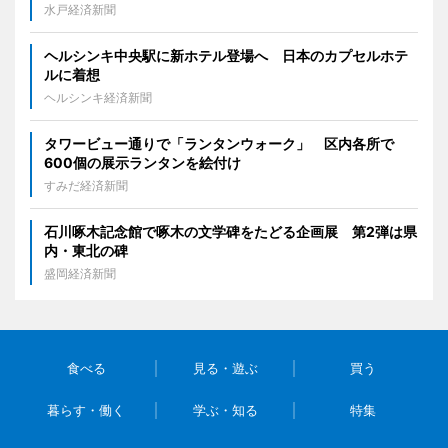
水戸経済新聞
ヘルシンキ中央駅に新ホテル登場へ 日本のカプセルホテ
ルに着想
ヘルシンキ経済新聞
タワービュー通りで「ランタンウォーク」 区内各所で
600個の展示ランタンを絵付け
すみだ経済新聞
石川啄木記念館で啄木の文学碑をたどる企画展 第2弾は県
内・東北の碑
盛岡経済新聞
食べる
見る・遊ぶ
買う
暮らす・働く
学ぶ・知る
特集