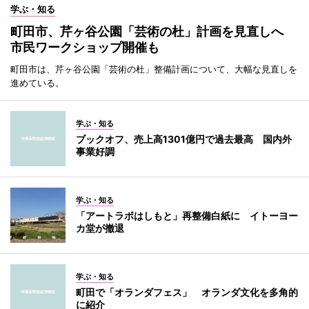
学ぶ・知る
町田市、芹ヶ谷公園「芸術の杜」計画を見直しへ
市民ワークショップ開催も
町田市は、芹ヶ谷公園「芸術の杜」整備計画について、大幅な見直しを
進めている。
学ぶ・知る
ブックオフ、売上高1301億円で過去最高 国内外
事業好調
学ぶ・知る
「アートラボはしもと」再整備白紙に イトーヨー
カ堂が撤退
学ぶ・知る
町田で「オランダフェス」 オランダ文化を多角的
に紹介