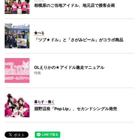
相模原のご当地アイドル、地元店で接客企画
食べる
「ツブ★ドル」と「さがみビール」がコラボ商品
OLえりかの★アイドル激走マニュアル
特集
暮らす・働く
淵野辺発「Pop Lip」、セカンドシングル発売