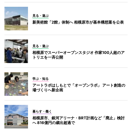
見る・遊ぶ
新美術館「2館」体制へ 相模原市が基本構想案を公表
見る・遊ぶ
相模原でスーパーオープンスタジオ 作家100人超のア
トリエを一斉公開
学ぶ・知る
アートラボはしもとで「オープンラボ」 アート創造の
場づくりへ新企画
暮らす・働く
相模原市、銀河アリーナ・BRT計画など「廃止」検討
へ 816億円の歳出超過で