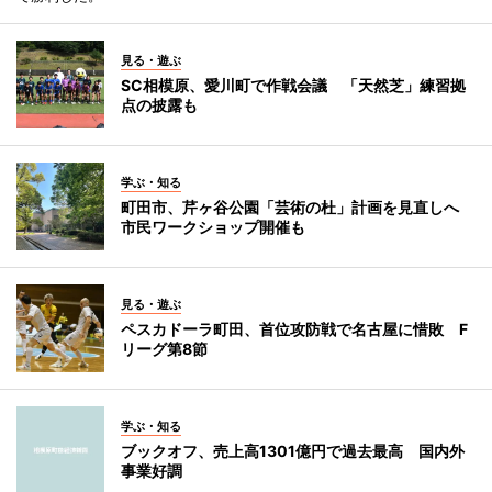
見る・遊ぶ
SC相模原、愛川町で作戦会議 「天然芝」練習拠
点の披露も
学ぶ・知る
町田市、芹ヶ谷公園「芸術の杜」計画を見直しへ
市民ワークショップ開催も
見る・遊ぶ
ペスカドーラ町田、首位攻防戦で名古屋に惜敗 F
リーグ第8節
学ぶ・知る
ブックオフ、売上高1301億円で過去最高 国内外
事業好調