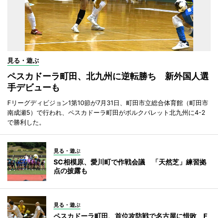
見る・遊ぶ
ペスカドーラ町田、北九州に逆転勝ち 新外国人選
手デビューも
Fリーグディビジョン1第10節が7月31日、町田市立総合体育館（町田市
南成瀬5）で行われ、ペスカドーラ町田がボルクバレット北九州に4-2
で勝利した。
見る・遊ぶ
SC相模原、愛川町で作戦会議 「天然芝」練習拠
点の披露も
見る・遊ぶ
ペスカドーラ町田、首位攻防戦で名古屋に惜敗 F