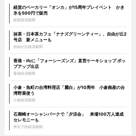
経堂のベーカリー「オンカ」が15周年プレイベント かき
氷を500円で販売
経堂経済新聞
抹茶・日本茶カフェ「ナナズグリーンティー」、自由が丘2
号店 新メニューも
自由が丘経済新聞
香港・ifcに「フォーシーズンズ」直営ケーキショップ ポッ
プアップ出店
香港経済新聞
小倉・魚町の台湾料理店「麗白」が10周年 小倉南産の台
湾野菜使う
小倉経済新聞
石廊崎オーシャンパークで「夕涼会」 来場100万人達成
セレモニーも
伊豆下田経済新聞