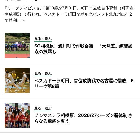
Fリーグディビジョン1第10節が7月31日、町田市立総合体育館（町田市
南成瀬5）で行われ、ペスカドーラ町田がボルクバレット北九州に4-2
で勝利した。
見る・遊ぶ
SC相模原、愛川町で作戦会議 「天然芝」練習拠
点の披露も
見る・遊ぶ
ペスカドーラ町田、首位攻防戦で名古屋に惜敗 F
リーグ第8節
見る・遊ぶ
ノジマステラ相模原、2026/27シーズン新体制 さ
らなる飛躍を誓う