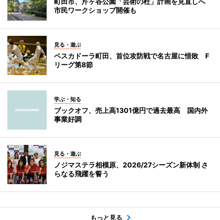
町田市、芹ヶ谷公園「芸術の杜」計画を見直しへ
市民ワークショップ開催も
見る・遊ぶ
ペスカドーラ町田、首位攻防戦で名古屋に惜敗 F
リーグ第8節
学ぶ・知る
ブックオフ、売上高1301億円で過去最高 国内外
事業好調
見る・遊ぶ
ノジマステラ相模原、2026/27シーズン新体制 さ
らなる飛躍を誓う
もっと見る