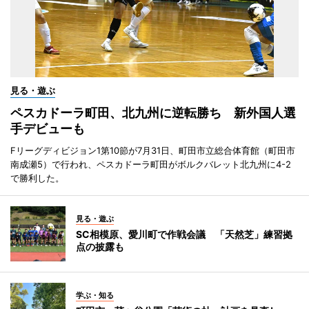
見る・遊ぶ
ペスカドーラ町田、北九州に逆転勝ち 新外国人選
手デビューも
Fリーグディビジョン1第10節が7月31日、町田市立総合体育館（町田市
南成瀬5）で行われ、ペスカドーラ町田がボルクバレット北九州に4-2
で勝利した。
見る・遊ぶ
SC相模原、愛川町で作戦会議 「天然芝」練習拠
点の披露も
学ぶ・知る