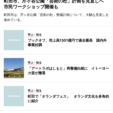
町田市、芹ヶ谷公園「芸術の杜」計画を見直しへ
市民ワークショップ開催も
町田市は、芹ヶ谷公園「芸術の杜」整備計画について、大幅な見直しを
進めている。
学ぶ・知る
ブックオフ、売上高1301億円で過去最高 国内外
事業好調
学ぶ・知る
「アートラボはしもと」再整備白紙に イトーヨー
カ堂が撤退
学ぶ・知る
町田で「オランダフェス」 オランダ文化を多角的
に紹介