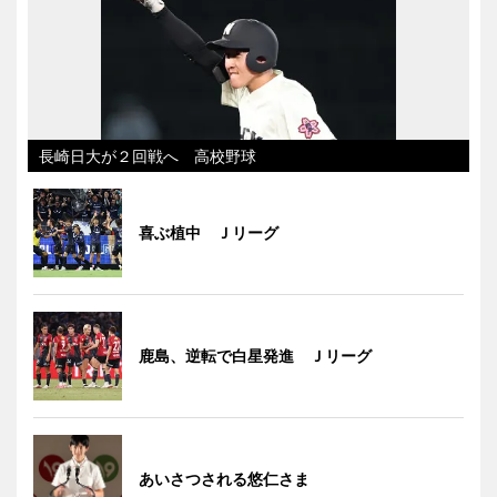
長崎日大が２回戦へ 高校野球
喜ぶ植中 Ｊリーグ
鹿島、逆転で白星発進 Ｊリーグ
あいさつされる悠仁さま