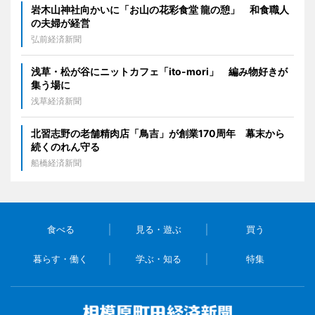
岩木山神社向かいに「お山の花彩食堂 龍の憩」 和食職人
の夫婦が経営
弘前経済新聞
浅草・松が谷にニットカフェ「ito-mori」 編み物好きが
集う場に
浅草経済新聞
北習志野の老舗精肉店「鳥吉」が創業170周年 幕末から
続くのれん守る
船橋経済新聞
食べる
見る・遊ぶ
買う
暮らす・働く
学ぶ・知る
特集