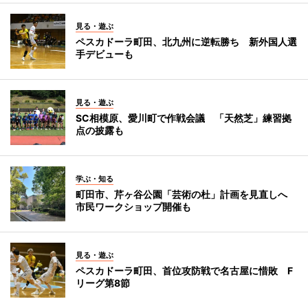
見る・遊ぶ
ペスカドーラ町田、北九州に逆転勝ち 新外国人選
手デビューも
見る・遊ぶ
SC相模原、愛川町で作戦会議 「天然芝」練習拠
点の披露も
学ぶ・知る
町田市、芹ヶ谷公園「芸術の杜」計画を見直しへ
市民ワークショップ開催も
見る・遊ぶ
ペスカドーラ町田、首位攻防戦で名古屋に惜敗 F
リーグ第8節