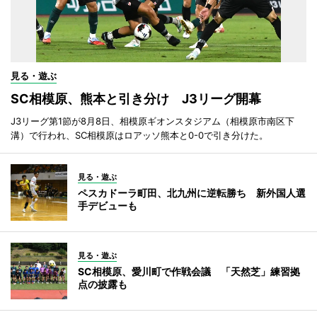
見る・遊ぶ
SC相模原、熊本と引き分け J3リーグ開幕
J3リーグ第1節が8月8日、相模原ギオンスタジアム（相模原市南区下
溝）で行われ、SC相模原はロアッソ熊本と0-0で引き分けた。
見る・遊ぶ
ペスカドーラ町田、北九州に逆転勝ち 新外国人選
手デビューも
見る・遊ぶ
SC相模原、愛川町で作戦会議 「天然芝」練習拠
点の披露も