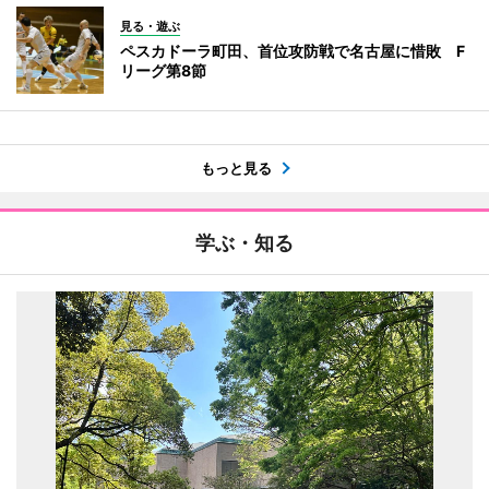
見る・遊ぶ
ペスカドーラ町田、首位攻防戦で名古屋に惜敗 F
リーグ第8節
もっと見る
学ぶ・知る