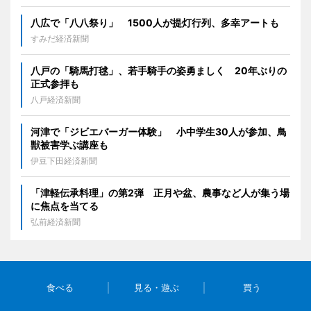
八広で「八八祭り」 1500人が提灯行列、多幸アートも
すみだ経済新聞
八戸の「騎馬打毬」、若手騎手の姿勇ましく 20年ぶりの
正式参拝も
八戸経済新聞
河津で「ジビエバーガー体験」 小中学生30人が参加、鳥
獣被害学ぶ講座も
伊豆下田経済新聞
「津軽伝承料理」の第2弾 正月や盆、農事など人が集う場
に焦点を当てる
弘前経済新聞
食べる
見る・遊ぶ
買う