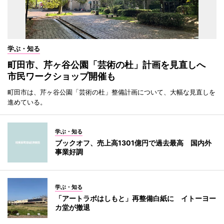
学ぶ・知る
町田市、芹ヶ谷公園「芸術の杜」計画を見直しへ
市民ワークショップ開催も
町田市は、芹ヶ谷公園「芸術の杜」整備計画について、大幅な見直しを
進めている。
学ぶ・知る
ブックオフ、売上高1301億円で過去最高 国内外
事業好調
学ぶ・知る
「アートラボはしもと」再整備白紙に イトーヨー
カ堂が撤退