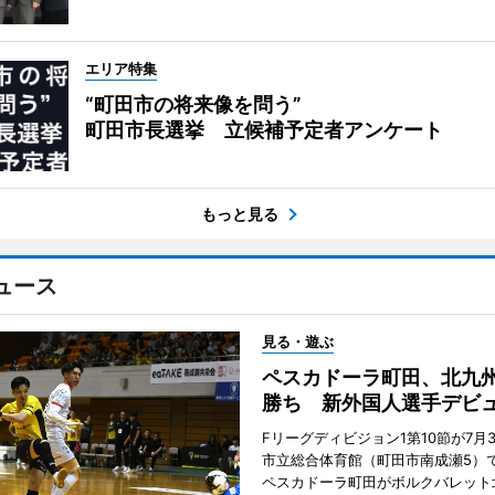
エリア特集
“町田市の将来像を問う”
町田市長選挙 立候補予定者アンケート
もっと見る
ュース
見る・遊ぶ
ペスカドーラ町田、北九
勝ち 新外国人選手デビ
Fリーグディビジョン1第10節が7月
市立総合体育館（町田市南成瀬5）
ペスカドーラ町田がボルクバレット