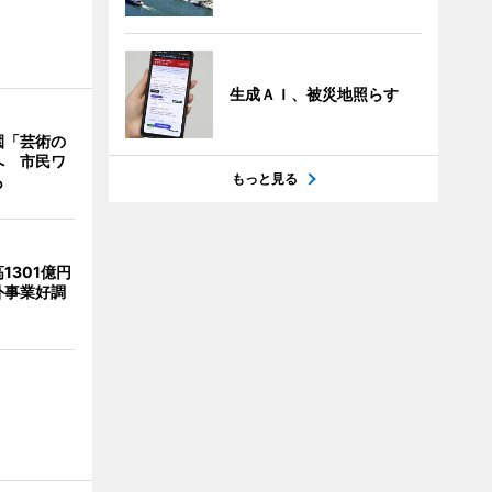
生成ＡＩ、被災地照らす
園「芸術の
へ 市民ワ
もっと見る
も
1301億円
外事業好調