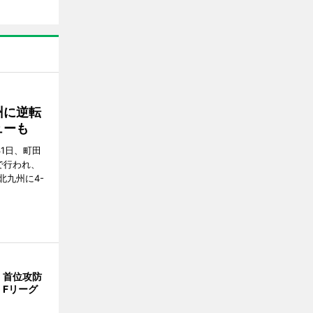
州に逆転
ューも
31日、町田
で行われ、
北九州に4-
、首位攻防
 Fリーグ