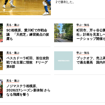
2で勝利した。
見る・遊ぶ
学ぶ・知る
SC相模原、愛川町で作戦会
町田市、芹ヶ谷公
議 「天然芝」練習拠点の披
杜」計画を見直し
露も
ークショップ開催
見る・遊ぶ
学ぶ・知る
ペスカドーラ町田、首位攻防
ブックオフ、売上高
戦で名古屋に惜敗 Fリーグ
で過去最高 国内
第8節
見る・遊ぶ
ノジマステラ相模原、
2026/27シーズン新体制 さら
なる飛躍を誓う