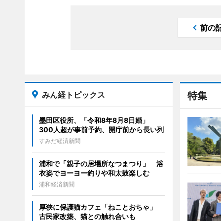
前の
みん経トピックス
特集
墨田区役所、「令和8年8月8日婚」
300人超が事前予約、開庁前から長い列
すみだ経済新聞
浦和で「親子の居場所なつまつり」 浴
衣姿でヨーヨー釣りや和太鼓楽しむ
浦和経済新聞
厚狭に保護猫カフェ「ねことおちゃ」
古民家改築、猫との触れ合いも