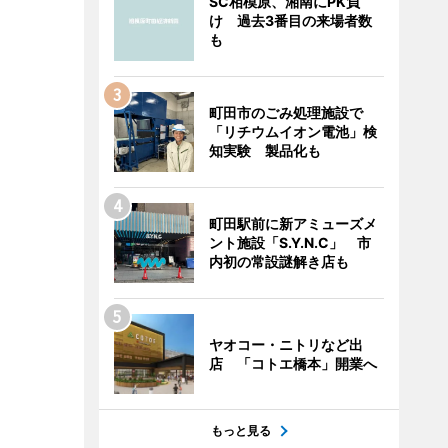
SC相模原、湘南にPK負
け 過去3番目の来場者数
も
町田市のごみ処理施設で
「リチウムイオン電池」検
知実験 製品化も
町田駅前に新アミューズメ
ント施設「S.Y.N.C」 市
内初の常設謎解き店も
ヤオコー・ニトリなど出
店 「コトエ橋本」開業へ
もっと見る