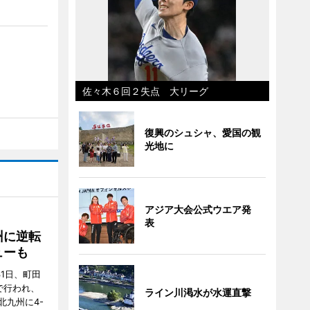
佐々木６回２失点 大リーグ
復興のシュシャ、愛国の観
光地に
アジア大会公式ウエア発
表
州に逆転
ューも
31日、町田
で行われ、
ライン川渇水が水運直撃
北九州に4-