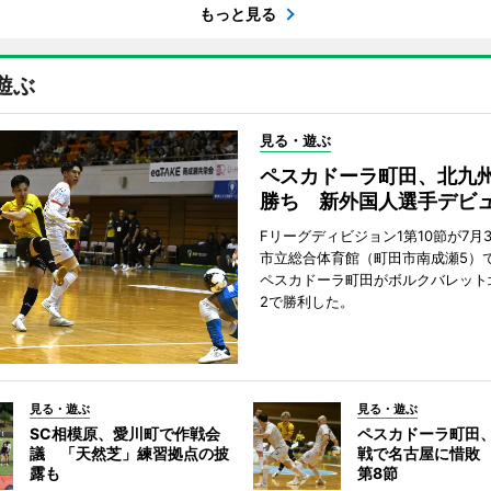
もっと見る
遊ぶ
見る・遊ぶ
ペスカドーラ町田、北九
勝ち 新外国人選手デビ
Fリーグディビジョン1第10節が7月
市立総合体育館（町田市南成瀬5）
ペスカドーラ町田がボルクバレット
2で勝利した。
見る・遊ぶ
見る・遊ぶ
SC相模原、愛川町で作戦会
ペスカドーラ町田
議 「天然芝」練習拠点の披
戦で名古屋に惜敗
露も
第8節