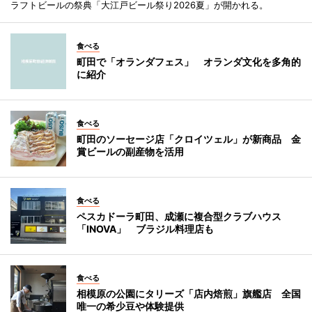
ラフトビールの祭典「大江戸ビール祭り2026夏」が開かれる。
食べる
町田で「オランダフェス」 オランダ文化を多角的
に紹介
食べる
町田のソーセージ店「クロイツェル」が新商品 金
賞ビールの副産物を活用
食べる
ペスカドーラ町田、成瀬に複合型クラブハウス
「INOVA」 ブラジル料理店も
食べる
相模原の公園にタリーズ「店内焙煎」旗艦店 全国
唯一の希少豆や体験提供