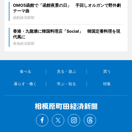
OMO5函館で「函館夜景の日」 手回しオルガンで野外劇
テーマ曲
函館経済新聞
香港・九龍塘に韓国料理店「Social」 韓国定番料理を現
代風に
香港経済新聞
食べる
見る・遊ぶ
買う
暮らす・働く
学ぶ・知る
特集