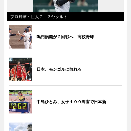
プロ野球・巨人７―３ヤクルト
鳴門渦潮が２回戦へ 高校野球
日本、モンゴルに敗れる
中島ひとみ、女子１００障害で日本新