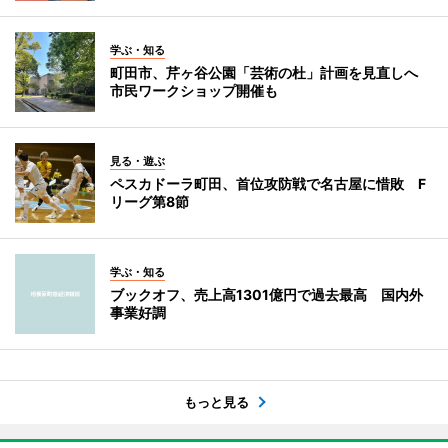
学ぶ・知る
町田市、芹ヶ谷公園「芸術の杜」計画を見直しへ
市民ワークショップ開催も
見る・遊ぶ
ペスカドーラ町田、首位攻防戦で名古屋に惜敗 F
リーグ第8節
学ぶ・知る
ブックオフ、売上高1301億円で過去最高 国内外
事業好調
もっと見る