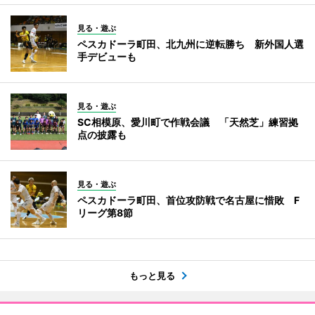
見る・遊ぶ
ペスカドーラ町田、北九州に逆転勝ち 新外国人選
手デビューも
見る・遊ぶ
SC相模原、愛川町で作戦会議 「天然芝」練習拠
点の披露も
見る・遊ぶ
ペスカドーラ町田、首位攻防戦で名古屋に惜敗 F
リーグ第8節
もっと見る