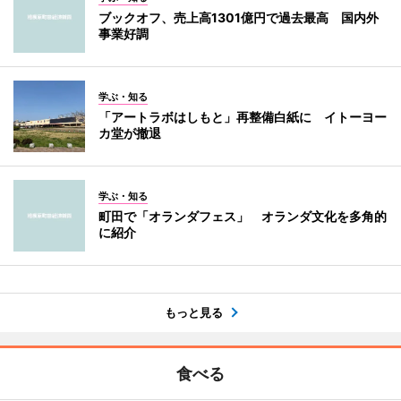
ブックオフ、売上高1301億円で過去最高 国内外
事業好調
学ぶ・知る
「アートラボはしもと」再整備白紙に イトーヨー
カ堂が撤退
学ぶ・知る
町田で「オランダフェス」 オランダ文化を多角的
に紹介
もっと見る
食べる