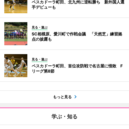
ペスカドーラ町田、北九州に逆転勝ち 新外国人選
手デビューも
見る・遊ぶ
SC相模原、愛川町で作戦会議 「天然芝」練習拠
点の披露も
見る・遊ぶ
ペスカドーラ町田、首位攻防戦で名古屋に惜敗 F
リーグ第8節
もっと見る
学ぶ・知る