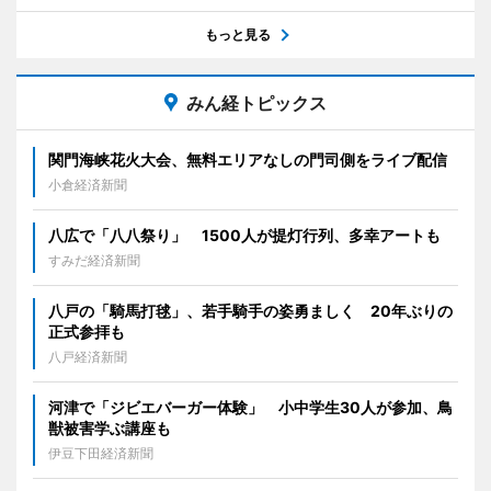
もっと見る
みん経トピックス
関門海峡花火大会、無料エリアなしの門司側をライブ配信
小倉経済新聞
八広で「八八祭り」 1500人が提灯行列、多幸アートも
すみだ経済新聞
八戸の「騎馬打毬」、若手騎手の姿勇ましく 20年ぶりの
正式参拝も
八戸経済新聞
河津で「ジビエバーガー体験」 小中学生30人が参加、鳥
獣被害学ぶ講座も
伊豆下田経済新聞