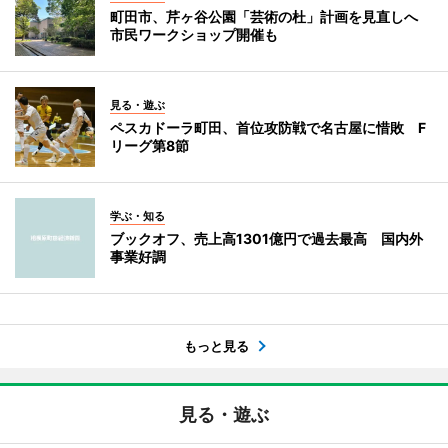
町田市、芹ヶ谷公園「芸術の杜」計画を見直しへ
市民ワークショップ開催も
見る・遊ぶ
ペスカドーラ町田、首位攻防戦で名古屋に惜敗 F
リーグ第8節
学ぶ・知る
ブックオフ、売上高1301億円で過去最高 国内外
事業好調
もっと見る
見る・遊ぶ