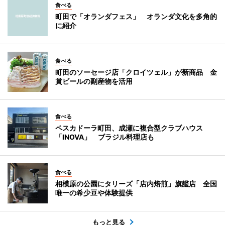
食べる
町田で「オランダフェス」 オランダ文化を多角的
に紹介
食べる
町田のソーセージ店「クロイツェル」が新商品 金
賞ビールの副産物を活用
食べる
ペスカドーラ町田、成瀬に複合型クラブハウス
「INOVA」 ブラジル料理店も
食べる
相模原の公園にタリーズ「店内焙煎」旗艦店 全国
唯一の希少豆や体験提供
もっと見る