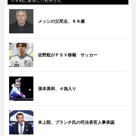
ＯＢ戦に参加した松井さん
メッシの父死去、６８歳
佐野航がＰＳＶ移籍 サッカー
張本美和、４強入り
米上院、ブランチ氏の司法長官人事承認