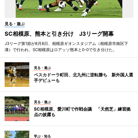
見る・遊ぶ
SC相模原、熊本と引き分け J3リーグ開幕
J3リーグ第1節が8月8日、相模原ギオンスタジアム（相模原市南区下
溝）で行われ、SC相模原はロアッソ熊本と0-0で引き分けた。
見る・遊ぶ
ペスカドーラ町田、北九州に逆転勝ち 新外国人選
手デビューも
見る・遊ぶ
SC相模原、愛川町で作戦会議 「天然芝」練習拠
点の披露も
学ぶ・知る